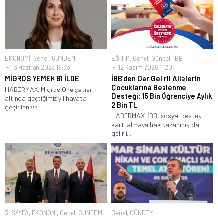
EKONOMİ
,
Genel
,
GÜNDEM
EĞİTİM
,
Genel
,
Güncel
,
İBB
13 Haziran 2023 19:33
12 Kasım 2025 11:20
MİGROS YEMEK 81 İLDE
İBB’den Dar Gelirli Ailelerin
Çocuklarına Beslenme
HABERMAX. Migros One çatısı
Desteği: 15 Bin Öğrenciye Aylık
altında geçtiğimiz yıl hayata
2 Bin TL
geçirilen ve...
HABERMAX. İBB, sosyal destek
kartı almaya hak kazanmış dar
gelirli...
3. SAYFA
,
EKONOMİ
,
Genel
,
GÜNDEM
,
Genel
,
GÜNDEM