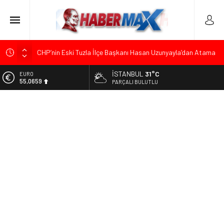
CHP’nin Eski Tuzla İlçe Başkanı Hasan Uzunyayla’dan Atama
İddialarına Yalanlama
İSTANBUL
31°C
ALTIN
Başkan Orhan Çerkez duyurdu: Çekmeköy’de Gençlik
6.521,17
PARÇALI BULUTLU
Merkezi’nin temeli atıldı
BİST
CHP’li Önder Ulutaş’tan Üsküdar Başkan Vekili Seçimine
13.685,30
Sert Tepki: “Halkın İradesini Yok Sayma Çabası”
DOLAR
Halis Gerbaga CHP Çekmeköy İlçe Başkanlığı Görevine
47,5953
Atandı
EURO
Tarihçi Yusuf Halaçoğlu’ndan TBMM’ye Sunulan Yasa Teklifine
55,0659
Sert Eleştiri: “Osmanlı’nın Hukuk Anlayışının Gerisine
Düşüldü”