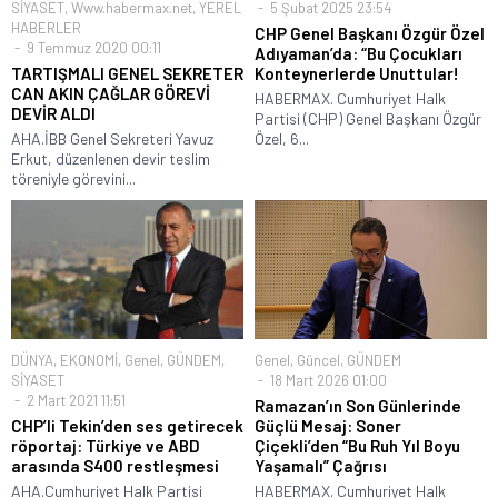
SİYASET
,
Www.habermax.net
,
YEREL
5 Şubat 2025 23:54
HABERLER
CHP Genel Başkanı Özgür Özel
9 Temmuz 2020 00:11
Adıyaman’da: “Bu Çocukları
TARTIŞMALI GENEL SEKRETER
Konteynerlerde Unuttular!
CAN AKIN ÇAĞLAR GÖREVİ
HABERMAX. Cumhuriyet Halk
DEVİR ALDI
Partisi (CHP) Genel Başkanı Özgür
AHA.İBB Genel Sekreteri Yavuz
Özel, 6...
Erkut, düzenlenen devir teslim
töreniyle görevini...
DÜNYA
,
EKONOMİ
,
Genel
,
GÜNDEM
,
Genel
,
Güncel
,
GÜNDEM
SİYASET
18 Mart 2026 01:00
2 Mart 2021 11:51
Ramazan’ın Son Günlerinde
CHP’li Tekin’den ses getirecek
Güçlü Mesaj: Soner
röportaj: Türkiye ve ABD
Çiçekli’den “Bu Ruh Yıl Boyu
arasında S400 restleşmesi
Yaşamalı” Çağrısı
AHA.Cumhuriyet Halk Partisi
HABERMAX. Cumhuriyet Halk