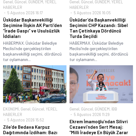
Genel
,
Güncel
,
GÜNDEM
,
YEREL
Genel
,
Güncel
,
GÜNDEM
,
YEREL
HABERLER
HABERLER
5 Ağustos 2026 16:17
5 Ağustos 2026 16:05
Üsküdar Başkanvekilliği
Üsküdar’da Başkanvekilliği
Seçimine İlişkin AK Parti’den
Seçimini CHP Kazandı: Sibel
“İrade Gaspı” ve Usulsüzlük
Tan Çetinkaya Dördüncü
İddiaları
Turda Seçildi
HABERMAX. Üsküdar Belediye
HABERMAX. Üsküdar Belediye
Meclisi’nde gerçekleştirilen
Meclisi’nde gerçekleştirilen
başkanvekilliği seçimi, dördüncü
başkanvekilliği seçimi, dördüncü
tur oylamanın...
tur oylamanın...
EKONOMİ
,
Genel
,
Güncel
,
YEREL
Genel
,
Güncel
,
GÜNDEM
,
İBB
HABERLER
5 Ağustos 2026 11:29
5 Ağustos 2026 15:52
Ekrem İmamoğlu’ndan Silivri
Zile’de Bedava Karpuz
Cezaevi’nden Sert Mesaj:
Dağıtımında İzdiham: Bazı
“Milli İradeye En Büyük Zarar