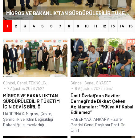
MİGROS VE BAKANLIK’TAN SÜRDÜRÜLEBİLİR TÜKETİM İÇİN DEV İŞ BİRLİĞİ
1
2
3
4
5
6
7
8
9
10
11
12
13
14
15
Güncel
,
Genel
,
TEKNOLOJİ
Güncel
,
Genel
,
SİYASET
7 Ağustos 2026 21:27
6 Ağustos 2026 23:57
MİGROS VE BAKANLIK’TAN
Ümit Özdağ’dan Gaziler
SÜRDÜRÜLEBİLİR TÜKETİM
Derneği’nde Dikkat Çeken
İÇİN DEV İŞ BİRLİĞİ
Açıklamalar: “PKK’ya Af Kabul
Edilemez”
HABERMAX. Migros, Çevre,
Şehircilik ve İklim Değişikliği
HABERMAX. ANKARA – Zafer
Bakanlığı ile imzaladığı...
Partisi Genel Başkanı Prof. Dr.
Ümit...