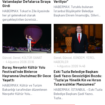
Vatandaşlar Defalarca Sıraya
Veriliyor”
Girdi
HABERMAX. Tutuklu bulunan
HABERMAX. Tokat’ın Zile ilçesinde
İstanbul Büyükşehir Belediye
her yıl geleneksel olarak
Başkanı Ekrem İmamoğlu, Silivri...
gerçekleştirilen ücretsiz...
Güncel
,
Genel
,
KÜLTÜR SANAT
Genel
,
Güncel
,
GÜNDEM
,
YEREL
4 Ağustos 2026 23:16
HABERLER
4 Ağustos 2026 14:46
Buray, Nevşehir Kültür Yolu
Festivali’nde Binlerce
Eski Tuzla Belediye Başkanı
Hayranına Unutulmaz Bir Gece
Şadi Yazıcı Sessizliğini Bozdu:
Yaşattı
“Tuzla’ya Yönelik Kin ve Hırsın
Tutarsızlıklar Manzumesi”
HABERMAX. Kültür ve Turizm
Bakanlığı tarafından düzenlenen
HABERMAX. İSTANBUL – Eski Tuzla
Nevşehir Kültür Yolu...
Belediye Başkanı Şadi Yazıcı,
Tuzla...