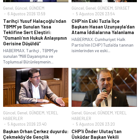
Genel
,
Güncel
,
GÜNDEM
Güncel
,
Genel
,
GÜNDEM
,
SİYASET
6 Ağustos 2026 13:59
5 Ağustos 2026 23:54
Tarihçi Yusuf Halaçoğlu’ndan
CHP’nin Eski Tuzla İlçe
TBMM’ye Sunulan Yasa
Başkanı Hasan Uzunyayla’dan
Teklifine Sert Eleştiri:
Atama İddialarına Yalanlama
“Osmanlı’nın Hukuk Anlayışının
HABERMAX. Cumhuriyet Halk
Gerisine Düşüldü”
Partisi’nin (CHP) Tuzla’da tanınan
HABERMAX. Tarihçi , TBMM’ye
isimlerinden ve eski...
sunulan “Millî Dayanışma ve
Toplumsal Bütünleşmenin...
Güncel
,
Genel
,
GÜNDEM
,
YEREL
Genel
,
Güncel
,
GÜNDEM
,
YEREL
HABERLER
HABERLER
5 Ağustos 2026 23:40
5 Ağustos 2026 23:20
Başkan Orhan Çerkez duyurdu:
CHP’li Önder Ulutaş’tan
Çekmeköy’de Gençlik
Üsküdar Başkan Vekili