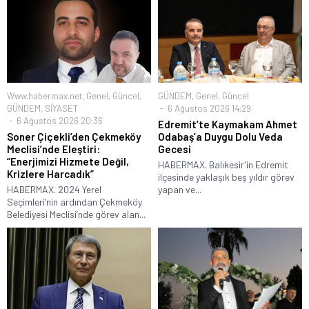
Www.habermax.net
,
Genel
,
Güncel
,
GÜNDEM
,
Genel
,
Güncel
GÜNDEM
,
SİYASET
6 Ağustos 2026 14:29
6 Ağustos 2026 20:36
Edremit’te Kaymakam Ahmet
Soner Çiçekli’den Çekmeköy
Odabaş’a Duygu Dolu Veda
Meclisi’nde Eleştiri:
Gecesi
“Enerjimizi Hizmete Değil,
HABERMAX. Balıkesir’in Edremit
Krizlere Harcadık”
ilçesinde yaklaşık beş yıldır görev
HABERMAX. 2024 Yerel
yapan ve...
Seçimleri’nin ardından Çekmeköy
Belediyesi Meclisi’nde görev alan...