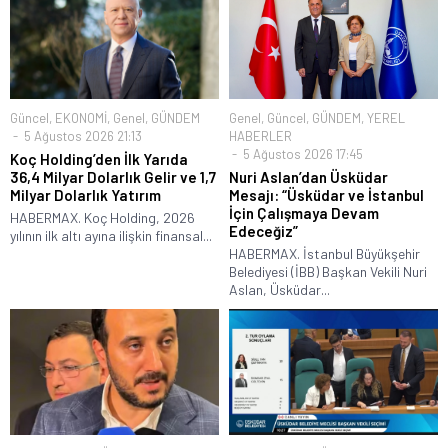
Güncel
,
EKONOMİ
,
Genel
,
GÜNDEM
Genel
,
Güncel
,
GÜNDEM
,
YEREL
5 Ağustos 2026 21:13
HABERLER
5 Ağustos 2026 17:45
Koç Holding’den İlk Yarıda
36,4 Milyar Dolarlık Gelir ve 1,7
Nuri Aslan’dan Üsküdar
Milyar Dolarlık Yatırım
Mesajı: “Üsküdar ve İstanbul
İçin Çalışmaya Devam
HABERMAX. Koç Holding, 2026
Edeceğiz”
yılının ilk altı ayına ilişkin finansal...
HABERMAX. İstanbul Büyükşehir
Belediyesi (İBB) Başkan Vekili Nuri
Aslan, Üsküdar...