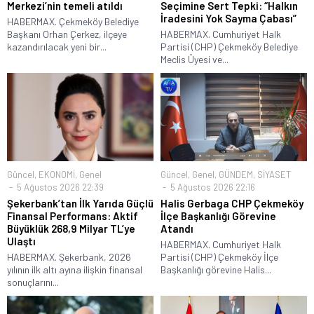
Merkezi’nin temeli atıldı
Seçimine Sert Tepki: “Halkın
İradesini Yok Sayma Çabası”
HABERMAX. Çekmeköy Belediye
Başkanı Orhan Çerkez, ilçeye
HABERMAX. Cumhuriyet Halk
kazandırılacak yeni bir...
Partisi (CHP) Çekmeköy Belediye
Meclis Üyesi ve...
Güncel
,
EKONOMİ
,
Genel
Güncel
,
Genel
,
GÜNDEM
,
SİYASET
5 Ağustos 2026 22:39
5 Ağustos 2026 22:16
Şekerbank’tan İlk Yarıda Güçlü
Halis Gerbaga CHP Çekmeköy
Finansal Performans: Aktif
İlçe Başkanlığı Görevine
Büyüklük 268,9 Milyar TL’ye
Atandı
Ulaştı
HABERMAX. Cumhuriyet Halk
HABERMAX. Şekerbank, 2026
Partisi (CHP) Çekmeköy İlçe
yılının ilk altı ayına ilişkin finansal
Başkanlığı görevine Halis...
sonuçlarını...