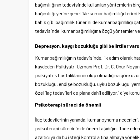
bağımlılığının tedavisinde kullanılan yöntemlerin b
bağımlılığı yerine genellikle kumar bağımlılığı terimi
bahis gibi bağımlılık türlerini de kumar bağımlılığı ça
tedavisinde, kumar bağımlılığına özgü yöntemler ve te
Depresyon, kaygı bozukluğu gibi belirtiler vars
Kumar bağımlılığının tedavisinde, ilk adım olarak ha
kaydeden Psikiyatri Uzmanı Prof. Dr. C. Onur Noya
psikiyatrik hastalıklarının olup olmadığına göre uzun
bozukluğu, endişe bozukluğu, uyku bozukluğu, yeme bo
özel ilaç tedavileri de plana dahil ediliyor.” diye kon
Psikoterapi süreci de önemli
İlaç tedavilerinin yanında, kumar oynama nedenleri, pa
psikoterapi sürecinin de önem taşıdığını ifade eden
azaltıcı ya da bu isteği kontrol altına almaya yönelik 