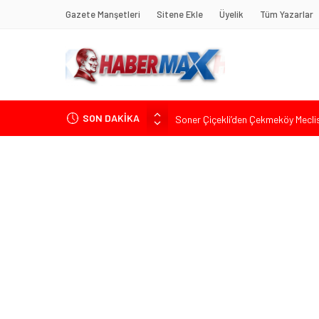
Gazete Manşetleri
Sitene Ekle
Üyelik
Tüm Yazarlar
SON DAKİKA
Soner Çiçekli’den Çekmeköy Meclisi’
Edremit’te Kaymakam Ahmet Odab
Tarihçi Yusuf Halaçoğlu’ndan TBMM’
Gerisine Düşüldü”
CHP’nin Eski Tuzla İlçe Başkanı 
İdris Şahin’den Adalet Komisyonu’n