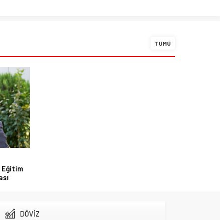
TÜMÜ
 Eğitim
ası
DÖVİZ