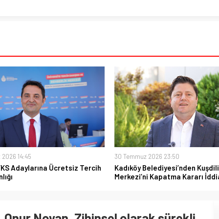
 2026 14:45
30 Temmuz 2026 23:50
YKS Adaylarına Ücretsiz Tercih
Kadıköy Belediyesi’nden Kuşdili
lığı
Merkezi’ni Kapatma Kararı İddi
. Onur Noyan, Zihinsel olarak sürekli