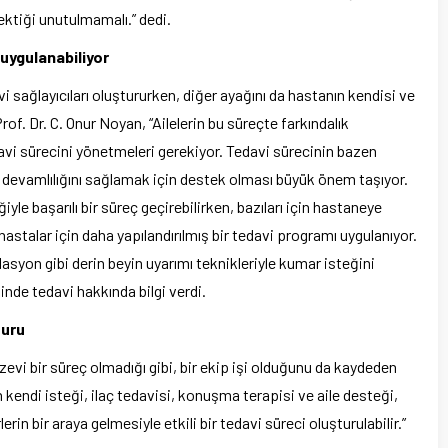
ktiği unutulmamalı.” dedi.
uygulanabiliyor
i sağlayıcıları oluştururken, diğer ayağını da hastanın kendisi ve
of. Dr. C. Onur Noyan, “Ailelerin bu süreçte farkındalık
davi sürecini yönetmeleri gerekiyor. Tedavi sürecinin bazen
i devamlılığını sağlamak için destek olması büyük önem taşıyor.
iyle başarılı bir süreç geçirebilirken, bazıları için hastaneye
hastalar için daha yapılandırılmış bir tedavi programı uygulanıyor.
asyon gibi derin beyin uyarımı teknikleriyle kumar isteğini
inde tedavi hakkında bilgi verdi.
suru
evi bir süreç olmadığı gibi, bir ekip işi olduğunu da kaydeden
 kendi isteği, ilaç tedavisi, konuşma terapisi ve aile desteği,
rin bir araya gelmesiyle etkili bir tedavi süreci oluşturulabilir.”