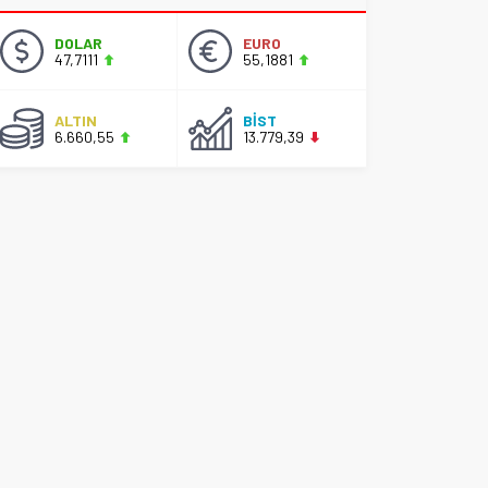
DOLAR
EURO
47,7111
55,1881
ALTIN
BİST
6.660,55
13.779,39