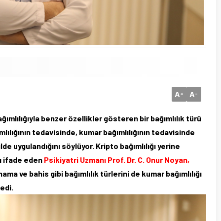
A
A
+
-
ımlılığıyla benzer özellikler gösteren bir bağımlılık türü
lılığının tedavisinde, kumar bağımlılığının tedavisinde
de uygulandığını söylüyor. Kripto bağımlılığı yerine
nı ifade eden
Psikiyatri Uzmanı Prof. Dr. C. Onur Noyan,
nama ve bahis gibi bağımlılık türlerini de kumar bağımlılığı
edi.