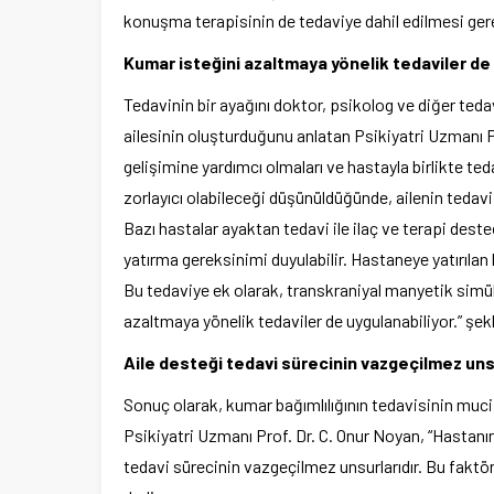
konuşma terapisinin de tedaviye dahil edilmesi gere
Kumar isteğini azaltmaya yönelik tedaviler de 
Tedavinin bir ayağını doktor, psikolog ve diğer tedav
ailesinin oluşturduğunu anlatan Psikiyatri Uzmanı Pr
gelişimine yardımcı olmaları ve hastayla birlikte te
zorlayıcı olabileceği düşünüldüğünde, ailenin tedav
Bazı hastalar ayaktan tedavi ile ilaç ve terapi desteğ
yatırma gereksinimi duyulabilir. Hastaneye yatırılan 
Bu tedaviye ek olarak, transkraniyal manyetik simül
azaltmaya yönelik tedaviler de uygulanabiliyor.” şekl
Aile desteği tedavi sürecinin vazgeçilmez un
Sonuç olarak, kumar bağımlılığının tedavisinin muciz
Psikiyatri Uzmanı Prof. Dr. C. Onur Noyan, “Hastanın
tedavi sürecinin vazgeçilmez unsurlarıdır. Bu faktörle