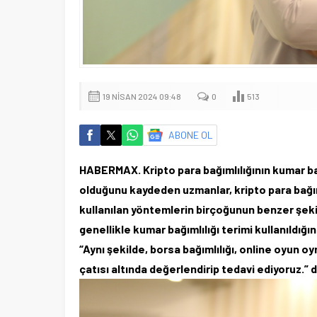
19 NISAN 2024 09:48
0
513
ABONE OL
HABERMAX. Kripto para bağımlılığının kumar bağ
olduğunu kaydeden uzmanlar, kripto para bağım
kullanılan yöntemlerin birçoğunun benzer şekil
genellikle kumar bağımlılığı terimi kullanıldığı
“Aynı şekilde, borsa bağımlılığı, online oyun oy
çatısı altında değerlendirip tedavi ediyoruz.” d