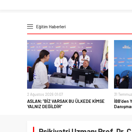
Eğitim Haberleri
2 Ağustos 2026 01:07
31 Temmuz
ASLAN; “BİZ VARSAK BU ÜLKEDE KİMSE
İBB’den 
YALNIZ DEĞİLDİR”
Danışman
Psikiyatri Uzmanı Prof. Dr. C