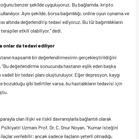
irçoğunu benzer şekilde uyguluyoruz. Bu bağlamda, kripto
 kullanılıyor. Aynı şekilde, borsa bağımlılığı, online oyun oynama ve
tısı altında değerlendirip tedavi ediyoruz. Bu tür bağımlılıkların
rapiler etkili olabiliyor.” dedi.
a onlar da tedavi ediliyor
stanın kapsamlı bir değerlendirmesinin gerçekleştirildiğini
n, “Bu değerlendirme sonucunda hastanın eşlik eden başka
 vadeli bir tedavi planı oluşturuluyor. Eğer depresyon, kaygı
zukluğu gibi belirtiler varsa, bu hastalıkların tedavisi için
uştu.
rayla olan ilişki ve riskli davranışlarla bağlantılı olarak
 Psikiyatri Uzmanı Prof. Dr. C. Onur Noyan, “Kumar isteğini
ilaçlar verilebilir; ancak sadece ilaçların yeterli olmadığı,