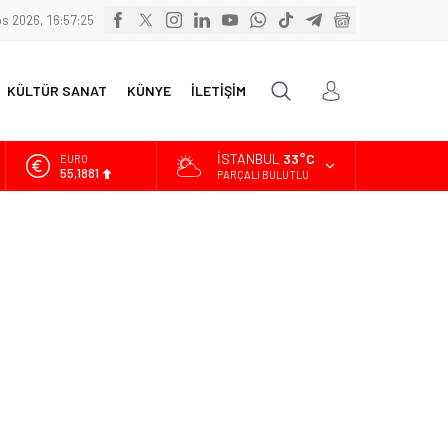
s 2026, 16:57:27
KÜLTÜR SANAT
KÜNYE
İLETİŞİM
İSTANBUL
33°C
ALTIN
6.660,55
PARÇALI BULUTLU
BİST
13.779,39
DOLAR
47,7111
EURO
55,1881