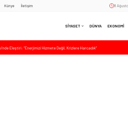
Künye
İletişim
8 Ağusto
SİYASET
DÜNYA
EKONOMİ
nde Eleştiri: “Enerjimizi Hizmete Değil, Krizlere Harcadık”
aş’a Duygu Dolu Veda Gecesi
ye Sunulan Yasa Teklifine Sert Eleştiri: “Osmanlı’nın Hukuk Anlayışının
Hasan Uzunyayla’dan Atama İddialarına Yalanlama
da Sert Tepki: “Bu Yol Yol Değil”