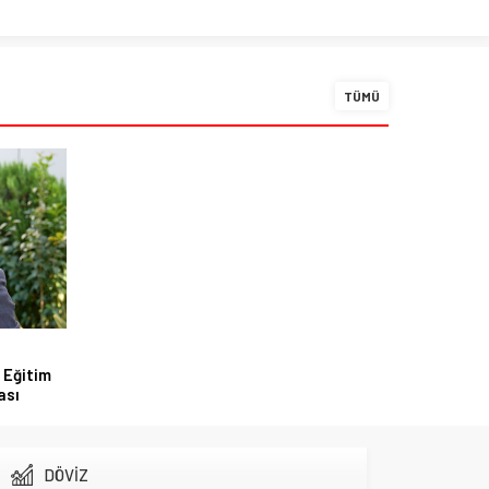
TÜMÜ
 Eğitim
ası
DÖVİZ