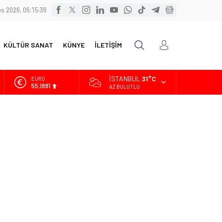
s 2026, 06:15:38
KÜLTÜR SANAT
KÜNYE
İLETİŞİM
İSTANBUL
31°C
ALTIN
6.660,55
AZ BULUTLU
BİST
13.779,39
DOLAR
47,7111
EURO
55,1881