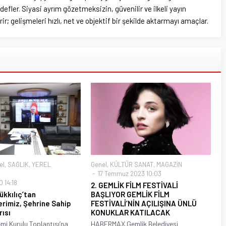
efler. Siyasi ayrım gözetmeksizin, güvenilir ve ilkeli yayın
ir; gelişmeleri hızlı, net ve objektif bir şekilde aktarmayı amaçlar.
el
,
SAĞLIK
,
YEREL
Genel
,
KÜLTÜR SANAT
,
MAGAZİN
17 Temmuz 2023 10:03
0 14:18
2. GEMLİK FİLM FESTİVALİ
kkılıç’tan
BAŞLIYOR GEMLİK FİLM
rimiz, Şehrine Sahip
FESTİVALİ’NİN AÇILIŞINA ÜNLÜ
rısı
KONUKLAR KATILACAK
mi Kurulu Toplantısı’na
HABERMAX.Gemlik Belediyesi