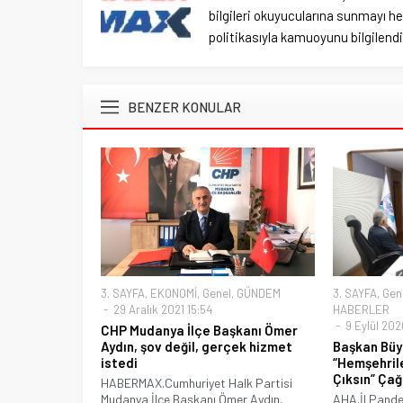
bilgileri okuyucularına sunmayı hed
politikasıyla kamuoyunu bilgilendir
BENZER KONULAR
3. SAYFA
,
EKONOMİ
,
Genel
,
GÜNDEM
3. SAYFA
,
Gen
29 Aralık 2021 15:54
HABERLER
9 Eylül 202
CHP Mudanya İlçe Başkanı Ömer
Aydın, şov değil, gerçek hizmet
Başkan Büyü
istedi
“Hemşehrile
Çıksın” Çağ
HABERMAX.Cumhuriyet Halk Partisi
Mudanya İlçe Başkanı Ömer Aydın,
AHA.İl Pande