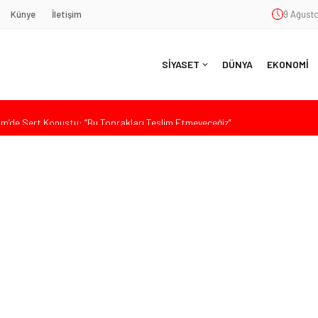
Künye
İletişim
9 Ağusto
SİYASET
DÜNYA
EKONOMİ
’de Sert Konuştu: “Bu Toprakları Teslim Etmeyeceğiz”
 Siyaset ve Memleket Buluştu: Kurtgöz’den “Yeni Yolda Birlikte
Havana’da Konuştu: “Zincirlerini Kırması Gereken İşçi Sınıfıdır”
içek Görevden Uzaklaştırıldı
ürkiye, Gazilerinin Taleplerini Kabul Etmeli”