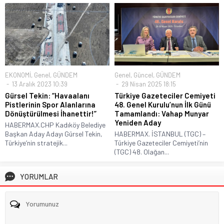
EKONOMİ
,
Genel
,
GÜNDEM
Genel
,
Güncel
,
GÜNDEM
13 Aralık 2023 10:39
29 Nisan 2025 18:15
Gürsel Tekin: “Havaalanı
Türkiye Gazeteciler Cemiyeti
Pistlerinin Spor Alanlarına
48. Genel Kurulu’nun İlk Günü
Dönüştürülmesi İhanettir!”
Tamamlandı: Vahap Munyar
Yeniden Aday
HABERMAX.CHP Kadıköy Belediye
Başkan Aday Adayı Gürsel Tekin,
HABERMAX. İSTANBUL (TGC) –
Türkiye’nin stratejik...
Türkiye Gazeteciler Cemiyeti’nin
(TGC) 48. Olağan...
YORUMLAR