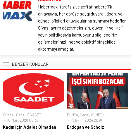
Habermax, tarafsız ve şeffaf habercilik
anlayışıyla, her görüşe saygı duyarak doğru ve
güncel bilgileri okuyucularına sunmayı hedefler.
Siyasi ayrım gözetmeksizin, güvenilir ve ilkeli
yayın politikasıyla kamuoyunu bilgilendirir;
gelişmeleri hızlı, net ve objektif bir şekilde
aktarmayı amaçlar.
BENZER KONULAR
Güncel
,
Genel
,
SİYASET
DÜNYA
,
Genel
,
GÜNDEM
10 Mart 2026 08:38
19 Ekim 2024 21:38
Kadın İçin Adalet Olmadan
Erdoğan ve Scholz