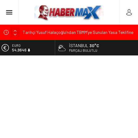
Tarihçi Yusuf Halaçoğlu’ndan TBMM’ye Sunulan Yasa Teklifine
Sert Eleştiri: “Osmanlı’nın Hukuk Anlayışının Gerisine
Düşüldü”
İSTANBUL
30°C
ALTIN
6.488,95
PARÇALI BULUTLU
CHP’nin Eski Tuzla İlçe Başkanı Hasan Uzunyayla’dan Atama
İddialarına Yalanlama
BİST
13.798,82
Başkan Orhan Çerkez duyurdu: Çekmeköy’de Gençlik
Merkezi’nin temeli atıldı
DOLAR
47,5939
CHP’li Önder Ulutaş’tan Üsküdar Başkan Vekili Seçimine
Sert Tepki: “Halkın İradesini Yok Sayma Çabası”
EURO
54,9646
Edremit’te Kaymakam Ahmet Odabaş’a Duygu Dolu Veda
Gecesi