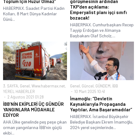
Toplum İçin Huzur Olmaz”
görüşmesinin ardından
TKP’den açıklama:
HABERMAX. Saadet Partisi Kadın
Emperyalist planı işçi sınıfı
Kolları, 8 Mart Dünya Kadınlar
bozacak!
Günü...
HABERMAX. Cumhurbaşkanı Recep
Tayyip Erdoğan ve Almanya
Başbakanı Olaf Scholz,...
3. SAYFA
,
Genel
,
Www.habermax.net
,
Genel
,
Güncel
,
GÜNDEM
,
İBB
YEREL HABERLER
10 Mart 2025 10:41
2 Ağustos 2021 01:28
İmamoğlu: “Devletin
İBB’NİN EKİPLERİ ÜÇ GÜNDÜR
Kaynaklarıyla Propaganda
YANGINLARA MÜDAHALE
Yaptılar, Ama Başaramadılar”
EDİYOR
HABERMAX. İstanbul Büyükşehir
AHA.Ülke genelinde peş peşe çıkan
Belediye Başkanı Ekrem İmamoğlu,
orman yangınlarına İBB’nin güçlü
2024 yerel seçimlerinde...
ekibi...