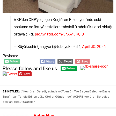
AKP’den CHP’ye geçen Keçiören Belediyesi’nde eski
başkana ve üst yöneticilere tahsisli 9 odalı lüks otel olduğu
ortaya çıktı.
pic.twitter.com/5r63AuRQIQ
— Büyükşehir Çalışıyor (@tcbuyuksehIr1)
April 30, 2024
Paylaşın:
Please follow and like us:
ETİKETLER:
#"Keçiören Belediyesi'nde AKP'den CHP'ye Geçen Belediye Başkanı
Tarafından Tahsis Edilen Lüks Oteller Gündemde"
,
#CHP'li Keçiören Belediye
Başkanı Mesut Özarslan
HaberMax