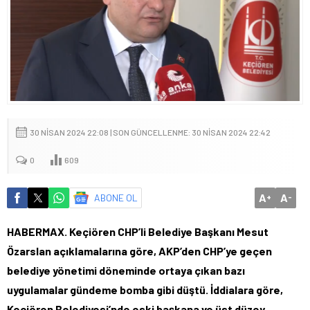
30 NISAN 2024 22:08 | SON GÜNCELLENME: 30 NISAN 2024 22:42
0
609
A
A
ABONE OL
+
-
HABERMAX. Keçiören CHP’li Belediye Başkanı Mesut
Özarslan
açıklamalarına göre, AKP’den CHP’ye geçen
belediye yönetimi döneminde ortaya çıkan bazı
uygulamalar gündeme bomba gibi düştü. İddialara göre,
Keçiören Belediyesi’nde eski başkana ve üst düzey