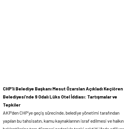
CHP’li Belediye Başkanı Mesut Özarslan Açıkladı Keçiören
Belediyesi’nde 9 Odalı Lüks Otel İddiası: Tartışmalar ve
Tepkiler
AKP’den CHP’ye geçiş sürecinde, belediye yönetimi tarafından
yapılan bu tahsisatın, kamu kaynaklarının israf edilmesi ve halkın
beklentilerine ters düşmesi nedeniyle tepki çektiği ifade ediliyor.