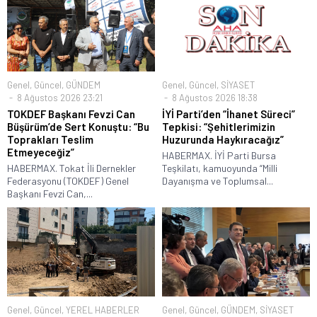
Genel
,
Güncel
,
GÜNDEM
Genel
,
Güncel
,
SİYASET
8 Ağustos 2026 23:21
8 Ağustos 2026 18:38
TOKDEF Başkanı Fevzi Can
İYİ Parti’den “İhanet Süreci”
Büşürüm’de Sert Konuştu: “Bu
Tepkisi: “Şehitlerimizin
Toprakları Teslim
Huzurunda Haykıracağız”
Etmeyeceğiz”
HABERMAX. İYİ Parti Bursa
HABERMAX. Tokat İli Dernekler
Teşkilatı, kamuoyunda “Milli
Federasyonu (TOKDEF) Genel
Dayanışma ve Toplumsal...
Başkanı Fevzi Can,...
Genel
,
Güncel
,
YEREL HABERLER
Genel
,
Güncel
,
GÜNDEM
,
SİYASET