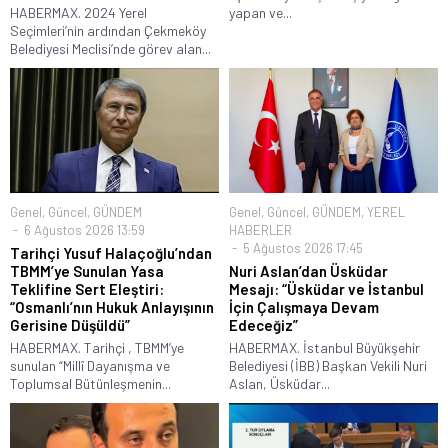
HABERMAX. 2024 Yerel
yapan ve...
Seçimleri’nin ardından Çekmeköy
Belediyesi Meclisi’nde görev alan...
Genel
,
Güncel
,
GÜNDEM
Genel
,
Güncel
,
GÜNDEM
,
YEREL
6 Ağustos 2026 13:59
HABERLER
5 Ağustos 2026 17:45
Tarihçi Yusuf Halaçoğlu’ndan
TBMM’ye Sunulan Yasa
Nuri Aslan’dan Üsküdar
Teklifine Sert Eleştiri:
Mesajı: “Üsküdar ve İstanbul
“Osmanlı’nın Hukuk Anlayışının
İçin Çalışmaya Devam
Gerisine Düşüldü”
Edeceğiz”
HABERMAX. Tarihçi , TBMM’ye
HABERMAX. İstanbul Büyükşehir
sunulan “Millî Dayanışma ve
Belediyesi (İBB) Başkan Vekili Nuri
Toplumsal Bütünleşmenin...
Aslan, Üsküdar...