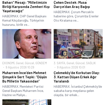
Baharı” Mesajı: “Milletimizin
Çeken Destek: Musa
Birliği Karşısında Zemheri Kışı
Darçın’dan Araç Bağışı
Yaşatacağız”
HABERMAX. Çorum Mercek’in
HABERMAX. CHP Genel Başkanı
haberine göre, Çorum’da Erenler
Kemal Kılıçdaroğlu, Türkiye’nin
Oto Kiralama ve...
huzurunu, birlik ve...
EKONOMİ
,
Genel
,
Güncel
,
GÜNDEM
3. SAYFA
,
Genel
,
Güncel
,
SAĞLIK
9 Ağustos 2026 10:29
9 Ağustos 2026 10:01
Muharrem İnce’den Mehmet
Çekmeköy’de Korkutan Olay:
Şimşek’e Sert Tepki: “Düşün
3. Kattan Düşen Erkek Ağır
Bu Milletin Yakasından”
Yaralandı
HABERMAX. Memleket Partisi
HABERMAX. İstanbul Çekmeköy’de
Genel Başkanı Muharrem İnce,
sabaha karşı meydana gelen
Hazine ve Maliye...
olayda, bir erkek...