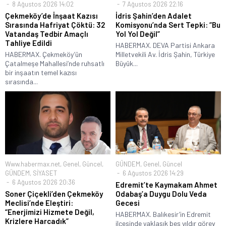
8 Ağustos 2026 14:02
7 Ağustos 2026 22:16
Çekmeköy’de İnşaat Kazısı
İdris Şahin’den Adalet
Sırasında Hafriyat Çöktü: 32
Komisyonu’nda Sert Tepki: “Bu
Vatandaş Tedbir Amaçlı
Yol Yol Değil”
Tahliye Edildi
HABERMAX. DEVA Partisi Ankara
HABERMAX. Çekmeköy’ün
Milletvekili Av. İdris Şahin, Türkiye
Çatalmeşe Mahallesi’nde ruhsatlı
Büyük...
bir inşaatın temel kazısı
sırasında...
Www.habermax.net
,
Genel
,
Güncel
,
GÜNDEM
,
Genel
,
Güncel
GÜNDEM
,
SİYASET
6 Ağustos 2026 14:29
6 Ağustos 2026 20:36
Edremit’te Kaymakam Ahmet
Soner Çiçekli’den Çekmeköy
Odabaş’a Duygu Dolu Veda
Meclisi’nde Eleştiri:
Gecesi
“Enerjimizi Hizmete Değil,
HABERMAX. Balıkesir’in Edremit
Krizlere Harcadık”
ilçesinde yaklaşık beş yıldır görev