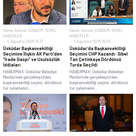
Genel
,
Güncel
,
GÜNDEM
,
YEREL
Genel
,
Güncel
,
GÜNDEM
,
YEREL
HABERLER
HABERLER
5 Ağustos 2026 16:17
5 Ağustos 2026 16:05
Üsküdar Başkanvekilliği
Üsküdar’da Başkanvekilliği
Seçimine İlişkin AK Parti’den
Seçimini CHP Kazandı: Sibel
“İrade Gaspı” ve Usulsüzlük
Tan Çetinkaya Dördüncü
İddiaları
Turda Seçildi
HABERMAX. Üsküdar Belediye
HABERMAX. Üsküdar Belediye
Meclisi’nde gerçekleştirilen
Meclisi’nde gerçekleştirilen
başkanvekilliği seçimi, dördüncü
başkanvekilliği seçimi, dördüncü
tur oylamanın...
tur oylamanın...