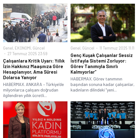
Genel
,
EKONOMİ
,
Güncel
Genel
,
Güncel
11 Temmuz 2025 11:11
27 Temmuz 2025 23:59
Genç Kuşak Çalışanlar Sessiz
Çalışanlara Kritik Uyarı: Yıllık
İstifayla Sistemi Zorluyor:
İzin Hakkınız Maaşınıza Göre
Görev Tanımıyla Sınırlı
Hesaplanıyor, Ama Süresi
Kalmıyorlar”
Dolarsa Yanıyor
HABERMAX. Görev tanımının
HABERMAX. ANKARA – Türkiye’de
başından sonuna kadar çalışanlar,
milyonlarca çalışanı doğrudan
kadınların dilindeki “yeni...
ilgilendiren yıllık ücretli...