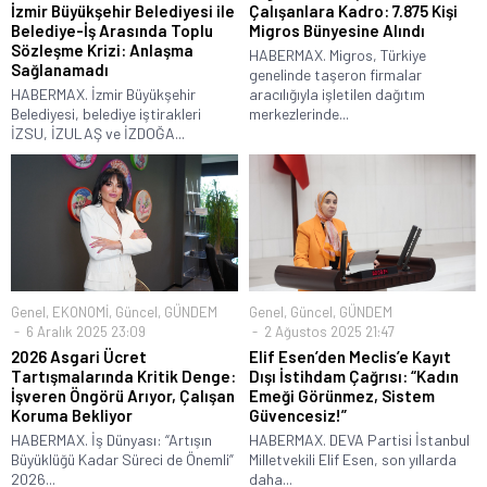
İzmir Büyükşehir Belediyesi ile
Çalışanlara Kadro: 7.875 Kişi
Belediye-İş Arasında Toplu
Migros Bünyesine Alındı
Sözleşme Krizi: Anlaşma
HABERMAX. Migros, Türkiye
Sağlanamadı
genelinde taşeron firmalar
HABERMAX. İzmir Büyükşehir
aracılığıyla işletilen dağıtım
Belediyesi, belediye iştirakleri
merkezlerinde...
İZSU, İZULAŞ ve İZDOĞA...
Genel
,
EKONOMİ
,
Güncel
,
GÜNDEM
Genel
,
Güncel
,
GÜNDEM
6 Aralık 2025 23:09
2 Ağustos 2025 21:47
2026 Asgari Ücret
Elif Esen’den Meclis’e Kayıt
Tartışmalarında Kritik Denge:
Dışı İstihdam Çağrısı: “Kadın
İşveren Öngörü Arıyor, Çalışan
Emeği Görünmez, Sistem
Koruma Bekliyor
Güvencesiz!”
HABERMAX. İş Dünyası: “Artışın
HABERMAX. DEVA Partisi İstanbul
Büyüklüğü Kadar Süreci de Önemli”
Milletvekili Elif Esen, son yıllarda
2026...
daha...