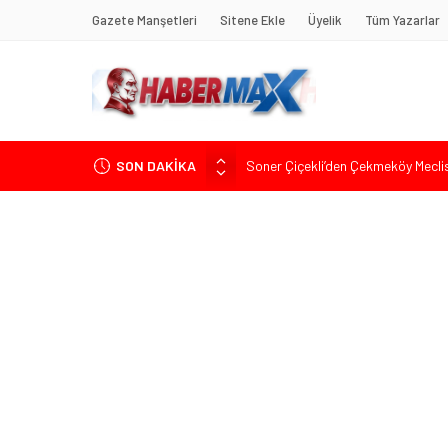
Gazete Manşetleri
Sitene Ekle
Üyelik
Tüm Yazarlar
SON DAKİKA
Soner Çiçekli’den Çekmeköy Meclisi’
Edremit’te Kaymakam Ahmet Odab
Tarihçi Yusuf Halaçoğlu’ndan TBMM’
Gerisine Düşüldü”
CHP’nin Eski Tuzla İlçe Başkanı 
İdris Şahin’den Adalet Komisyonu’n