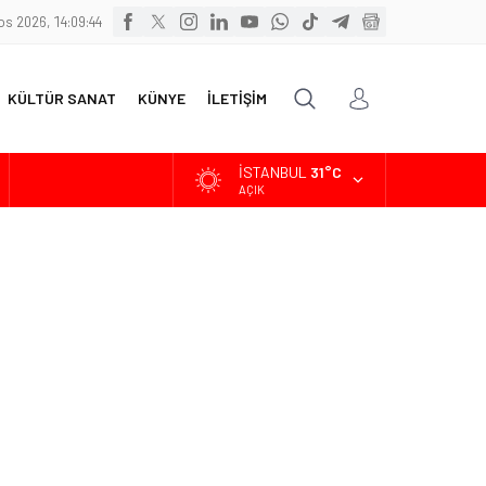
s 2026, 14:09:45
KÜLTÜR SANAT
KÜNYE
İLETİŞİM
İSTANBUL
31°C
ALTIN
6.660,55
AÇIK
BİST
13.779,39
DOLAR
47,7111
EURO
55,1881