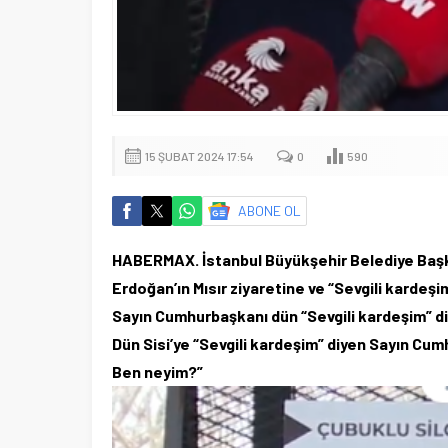
15 ŞUBAT 2024 17:54
0
590
ABONE OL
HABERMAX. İstanbul Büyükşehir Belediye Baş
Erdoğan’ın Mısır ziyaretine ve “Sevgili kardeş
Sayın Cumhurbaşkanı dün “Sevgili kardeşim” diye
Dün Sisi’ye “Sevgili kardeşim” diyen Sayın C
Ben neyim?”