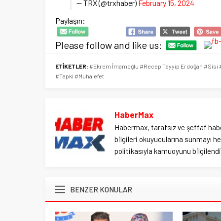
— TRX (@trxhaber)
February 15, 2024
Paylaşın:
Please follow and like us:
ETİKETLER:
#Ekrem İmamoğlu #Recep Tayyip Erdoğan #Sisi #Mı
#Tepki #Muhalefet
HaberMax
Habermax, tarafsız ve şeffaf habe
bilgileri okuyucularına sunmayı hed
politikasıyla kamuoyunu bilgilendir
BENZER KONULAR