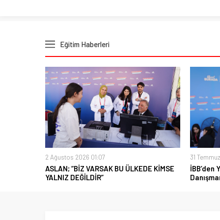
Eğitim Haberleri
2 Ağustos 2026 01:07
31 Temmuz
ASLAN; “BİZ VARSAK BU ÜLKEDE KİMSE
İBB’den 
YALNIZ DEĞİLDİR”
Danışman