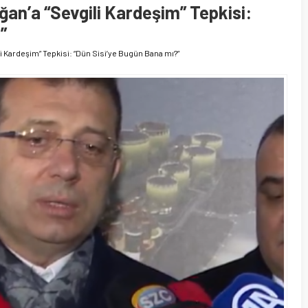
n’a “Sevgili Kardeşim” Tepkisi:
”
 Kardeşim” Tepkisi: “Dün Sisi’ye Bugün Bana mı?”