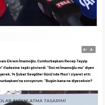
A
A
+
-
kanı Ekrem İmamoğlu, Cumhurbaşkanı Recep Tayyip
im” ifadesine tepki gösterdi. “Sisi mi İmamoğlu mu” diyen
rek, 14 Şubat Sevgililer Günü’nde Mısır’ı ziyaret etti.
umhurbaşkanı’na soruyorum: “Bugün bana ne diyeceksin?