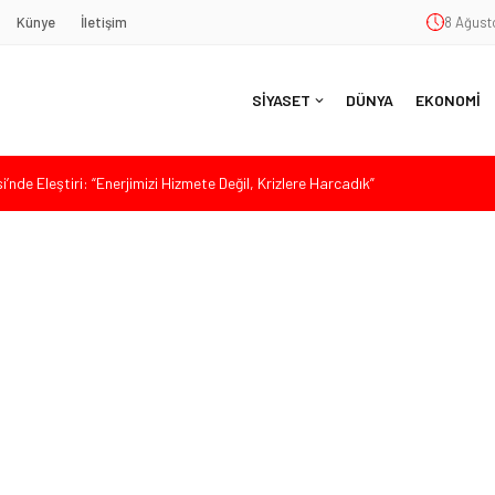
Künye
İletişim
8 Ağusto
SİYASET
DÜNYA
EKONOMİ
nde Eleştiri: “Enerjimizi Hizmete Değil, Krizlere Harcadık”
aş’a Duygu Dolu Veda Gecesi
ye Sunulan Yasa Teklifine Sert Eleştiri: “Osmanlı’nın Hukuk Anlayışının
Hasan Uzunyayla’dan Atama İddialarına Yalanlama
da Sert Tepki: “Bu Yol Yol Değil”