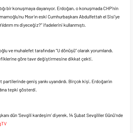
aptığı bir konuşmaya dayanıyor. Erdoğan, o konuşmada CHP’nin
amoğlu’nu Mısır’ın eski Cumhurbaşkanı Abdulfettah el Sisi’ye
ldırım mı diyeceğiz?” ifadelerini kullanmıştı.
oğlu ve muhalefet tarafından “U dönüşü” olarak yorumlandı.
fiklerine göre tavır değiştirmesine dikkat çekti.
artilerinde geniş yankı uyandırdı. Birçok kişi, Erdoğan’ın
dına tepki gösterdi.
anı dün ‘Sevgili kardeşim’ diyerek, 14 Şubat Sevgililer Günü'nde
gTV