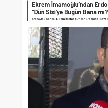
Ekrem İmamoğlu’ndan Erdoğa
“Dün Sisi’ye Bugün Bana mı?
Anasayfa
»
Genel
»
Ekrem İmamoğlu’ndan Erdoğan’a “Sevgili