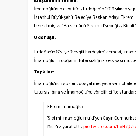
İmamoğlu’nun eleştirisi, Erdoğan’ın 2019 yılında y
İstanbul Büyükşehir Belediye Başkan Adayı Ekrem İm
benzetmiş ve “Pazar günü Sisi mi diyeceğiz, Binali Yı
U dönüşü:
Erdoğan’ın Sisi’ye “Sevgili kardeşim” demesi, İmam
İmamoğlu, Erdoğan’ın tutarsızlığına ve siyasi mütte
Tepkiler:
İmamoğlu’nun sözleri, sosyal medyada ve muhalefet p
tutarsızlığına ve İmamoğlu’na yönelik çifte standar
Ekrem İmamoğlu:
‘Sisi mi İmamoğlu mu’ diyen Sayın Cumhurbaşk
Mısır'ı ziyaret etti.
pic.twitter.com/L5H7Qy9