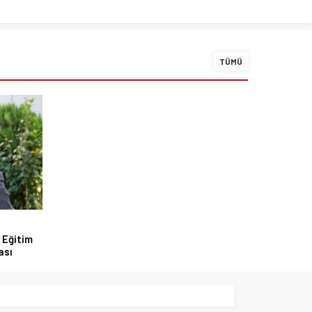
TÜMÜ
 Eğitim
ası