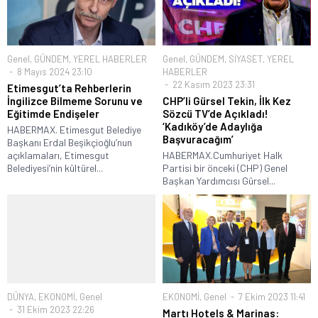
Genel
,
GÜNDEM
,
YEREL HABERLER
Genel
,
GÜNDEM
,
SİYASET
,
YEREL
8 Mayıs 2024 23:10
HABERLER
22 Kasım 2023 23:31
Etimesgut’ta Rehberlerin
İngilizce Bilmeme Sorunu ve
CHP’li Gürsel Tekin, İlk Kez
Eğitimde Endişeler
Sözcü TV’de Açıkladı!
‘Kadıköy’de Adaylığa
HABERMAX. Etimesgut Belediye
Başvuracağım’
Başkanı Erdal Beşikçioğlu’nun
açıklamaları, Etimesgut
HABERMAX.Cumhuriyet Halk
Belediyesi’nin kültürel...
Partisi bir önceki (CHP) Genel
Başkan Yardımcısı Gürsel...
DÜNYA
,
EKONOMİ
,
Genel
EKONOMİ
,
Genel
7 Ekim 2023 11:41
31 Ekim 2023 22:26
Martı Hotels & Marinas: