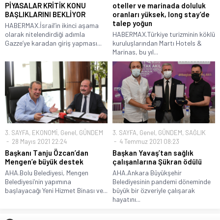
PİYASALAR KRİTİK KONU
oteller ve marinada doluluk
BAŞLIKLARINI BEKLİYOR
oranları yüksek, long stay’de
talep yoğun
HABERMAX.İsrail’in ikinci aşama
olarak nitelendirdiği adımla
HABERMAX.Türkiye turizminin köklü
Gazze’ye karadan giriş yapması...
kuruluşlarından Martı Hotels &
Marinas, bu yıl...
3. SAYFA
,
EKONOMİ
,
Genel
,
GÜNDEM
3. SAYFA
,
Genel
,
GÜNDEM
,
SAĞLIK
28 Mayıs 2021 22:24
4 Temmuz 2021 08:23
Başkanı Tanju Özcan’dan
Başkan Yavaş’tan sağlık
Mengen’e büyük destek
çalışanlarına Şükran ödülü
AHA.Bolu Belediyesi, Mengen
AHA.Ankara Büyükşehir
Belediyesi’nin yapımına
Belediyesinin pandemi döneminde
başlayacağı Yeni Hizmet Binası ve...
büyük bir özveriyle çalışarak
hayatını...