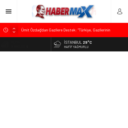
Ümit Özdağ’dan Gazilere Destek: “Türkiye, Gazilerinin
Taleplerini Kabul Etmeli”
İSTANBUL
29°C
ALTIN
TOKDEF Başkanı Fevzi Can Büşürüm’de Sert Konuştu: “Bu
6.660,55
HAFIF YAĞMURLU
Toprakları Teslim Etmeyeceğiz”
BİST
Çevrecik Büşürüm Yayla Şenliği’nde Siyaset ve Memleket
13.779,39
Buluştu: Kurtgöz’den “Yeni Yolda Birlikte Yürüyeceğiz” Mesajı
DOLAR
TKP Genel Sekreteri Kemal Okuyan Havana’da Konuştu:
47,7111
“Zincirlerini Kırması Gereken İşçi Sınıfıdır”
EURO
Muharrem İnce’den Mehmet Şimşek’e Sert Tepki: “Düşün Bu
55,1881
Milletin Yakasından”