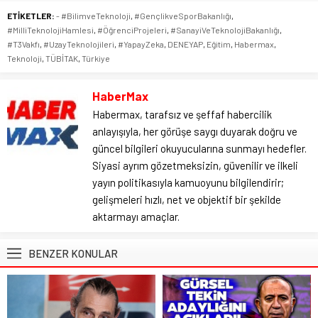
ETİKETLER:
- #BilimveTeknoloji
,
#GençlikveSporBakanlığı
,
#MilliTeknolojiHamlesi
,
#ÖğrenciProjeleri
,
#SanayiVeTeknolojiBakanlığı
,
#T3Vakfı
,
#UzayTeknolojileri
,
#YapayZeka
,
DENEYAP
,
Eğitim
,
Habermax
,
Teknoloji
,
TÜBİTAK
,
Türkiye
HaberMax
Habermax, tarafsız ve şeffaf habercilik
anlayışıyla, her görüşe saygı duyarak doğru ve
güncel bilgileri okuyucularına sunmayı hedefler.
Siyasi ayrım gözetmeksizin, güvenilir ve ilkeli
yayın politikasıyla kamuoyunu bilgilendirir;
gelişmeleri hızlı, net ve objektif bir şekilde
aktarmayı amaçlar.
BENZER KONULAR