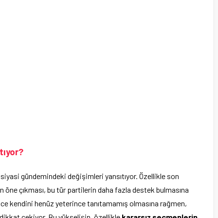
tıyor?
nin siyasi gündemindeki değişimleri yansıtıyor. Özellikle son
rın öne çıkması, bu tür partilerin daha fazla destek bulmasına
ha önce kendini henüz yeterince tanıtamamış olmasına rağmen,
ikkat çekiyor. Bu yükselişin, özellikle
kararsız seçmenlerin