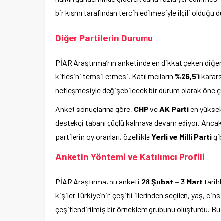
bir kısmı tarafından tercih edilmesiyle ilgili olduğu 
Diğer Partilerin Durumu
PİAR Araştırma’nın anketinde en dikkat çeken diğe
kitlesini temsil etmesi. Katılımcıların
%26,5’i
karars
netleşmesiyle değişebilecek bir durum olarak öne çı
Anket sonuçlarına göre,
CHP
ve
AK Parti
en yüksek
destekçi tabanı güçlü kalmaya devam ediyor. Anca
partilerin oy oranları, özellikle
Yerli ve Milli Parti
gi
Anketin Yöntemi ve Katılımcı Profili
PİAR Araştırma, bu anketi
28 Şubat – 3 Mart
tarih
kişiler Türkiye’nin çeşitli illerinden seçilen, yaş, c
çeşitlendirilmiş bir örneklem grubunu oluşturdu. Bu, 