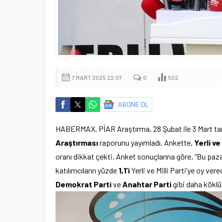
7 MART 2025 22:07
0
502
ABONE OL
HABERMAX. PİAR Araştırma, 28 Şubat ile 3 Mart tari
Araştırması
raporunu yayımladı. Ankette,
Yerli ve 
oranı dikkat çekti. Anket sonuçlarına göre, “Bu paz
katılımcıların yüzde
1,1’i
Yerli ve Milli Parti’ye oy vere
Demokrat Parti
ve
Anahtar Parti
gibi daha köklü 