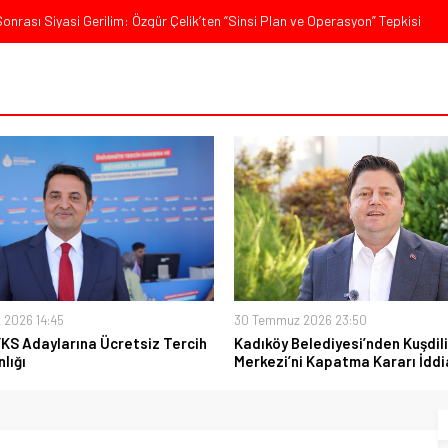
nrası Siyasi Gerilim: Özgür Çelik’ten “Sinsi Plan ve Operasyon” Tepkisi
 Sert Tepki: “Düşün Bu Milletin Yakasından”
ürkiye, Gazilerinin Taleplerini Kabul Etmeli”
’de Sert Konuştu: “Bu Toprakları Teslim Etmeyeceğiz”
ajı: “Milletimizin Birliği Karşısında Zemheri Kışı Yaşatacağız”
 2026 14:45
30 Temmuz 2026 23:50
YKS Adaylarına Ücretsiz Tercih
Kadıköy Belediyesi’nden Kuşdili
lığı
Merkezi’ni Kapatma Kararı İddi