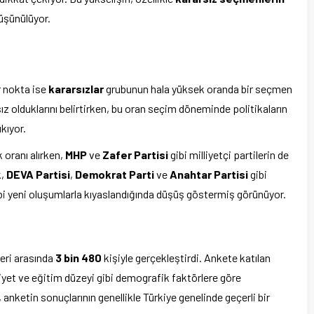
düşünülüyor.
r nokta ise
kararsızlar
grubunun hala yüksek oranda bir seçmen
ız olduklarını belirtirken, bu oran seçim döneminde politikaların
kıyor.
 oranı alırken,
MHP
ve
Zafer Partisi
gibi milliyetçi partilerin de
k,
DEVA Partisi
,
Demokrat Parti
ve
Anahtar Partisi
gibi
bi yeni oluşumlarla kıyaslandığında düşüş göstermiş görünüyor.
leri arasında
3 bin 480
kişiyle gerçekleştirdi. Ankete katılan
insiyet ve eğitim düzeyi gibi demografik faktörlere göre
anketin sonuçlarının genellikle Türkiye genelinde geçerli bir