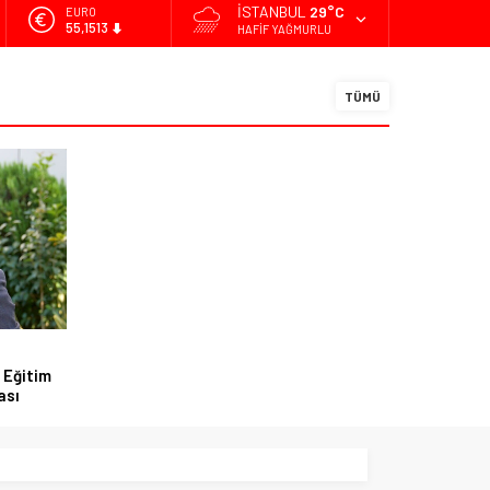
İSTANBUL
29°C
ALTIN
6.635,91
HAFIF YAĞMURLU
BİST
13.779,39
TÜMÜ
DOLAR
47,7178
EURO
55,1513
 Eğitim
ası