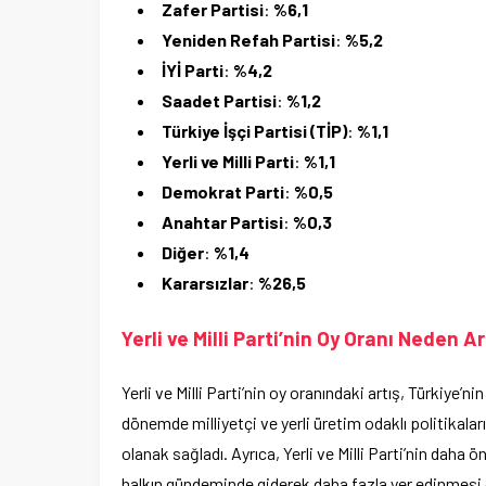
Zafer Partisi
:
%6,1
Yeniden Refah Partisi
:
%5,2
İYİ Parti
:
%4,2
Saadet Partisi
:
%1,2
Türkiye İşçi Partisi (TİP)
:
%1,1
Yerli ve Milli Parti
:
%1,1
Demokrat Parti
:
%0,5
Anahtar Partisi
:
%0,3
Diğer
:
%1,4
Kararsızlar
:
%26,5
Yerli ve Milli Parti’nin Oy Oranı Neden Ar
Yerli ve Milli Parti’nin oy oranındaki artış, Türkiye’
dönemde milliyetçi ve yerli üretim odaklı politikala
olanak sağladı. Ayrıca, Yerli ve Milli Parti’nin da
halkın gündeminde giderek daha fazla yer edinmesi d