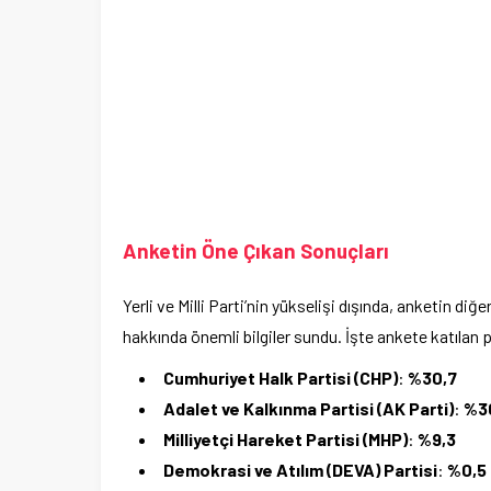
Anketin Öne Çıkan Sonuçları
Yerli ve Milli Parti’nin yükselişi dışında, anketin diğ
hakkında önemli bilgiler sundu. İşte ankete katılan pa
Cumhuriyet Halk Partisi (CHP)
:
%30,7
Adalet ve Kalkınma Partisi (AK Parti)
:
%3
Milliyetçi Hareket Partisi (MHP)
:
%9,3
Demokrasi ve Atılım (DEVA) Partisi
:
%0,5