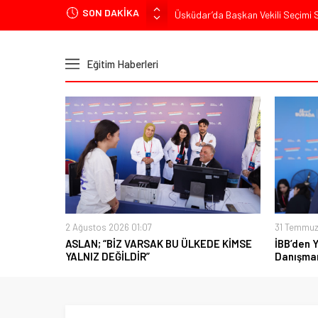
SON DAKİKA
Üsküdar’da Başkan Vekili Seçimi So
Muharrem İnce’den Mehmet Şimşek’e
Ümit Özdağ’dan Gazilere Destek: “T
Eğitim Haberleri
TOKDEF Başkanı Fevzi Can Büşürüm
Kılıçdaroğlu’ndan “Türk Baharı” Mes
2 Ağustos 2026 01:07
31 Temmuz
ASLAN; “BİZ VARSAK BU ÜLKEDE KİMSE
İBB’den 
YALNIZ DEĞİLDİR”
Danışman