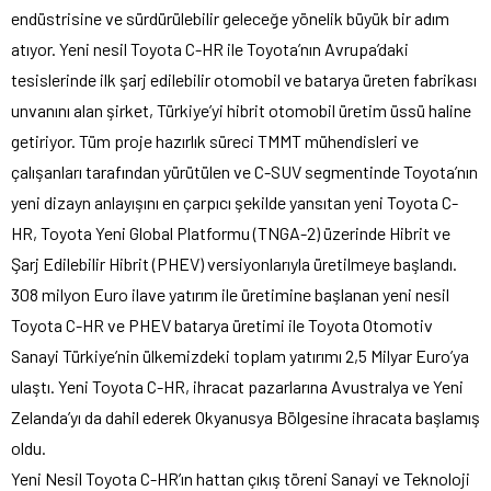
endüstrisine ve sürdürülebilir geleceğe yönelik büyük bir adım
atıyor. Yeni nesil Toyota C-HR ile Toyota’nın Avrupa’daki
tesislerinde ilk şarj edilebilir otomobil ve batarya üreten fabrikası
unvanını alan şirket, Türkiye’yi hibrit otomobil üretim üssü haline
getiriyor. Tüm proje hazırlık süreci TMMT mühendisleri ve
çalışanları tarafından yürütülen ve C-SUV segmentinde Toyota’nın
yeni dizayn anlayışını en çarpıcı şekilde yansıtan yeni Toyota C-
HR, Toyota Yeni Global Platformu (TNGA-2) üzerinde Hibrit ve
Şarj Edilebilir Hibrit (PHEV) versiyonlarıyla üretilmeye başlandı.
308 milyon Euro ilave yatırım ile üretimine başlanan yeni nesil
Toyota C-HR ve PHEV batarya üretimi ile Toyota Otomotiv
Sanayi Türkiye’nin ülkemizdeki toplam yatırımı 2,5 Milyar Euro’ya
ulaştı. Yeni Toyota C-HR, ihracat pazarlarına Avustralya ve Yeni
Zelanda’yı da dahil ederek Okyanusya Bölgesine ihracata başlamış
oldu.
Yeni Nesil Toyota C-HR’ın hattan çıkış töreni Sanayi ve Teknoloji