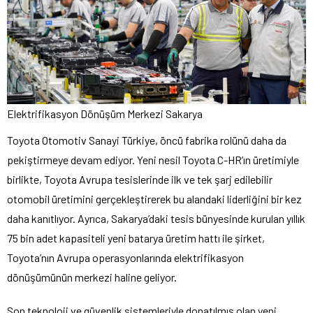
Elektrifikasyon Dönüşüm Merkezi Sakarya
Toyota Otomotiv Sanayi Türkiye, öncü fabrika rolünü daha da
pekiştirmeye devam ediyor. Yeni nesil Toyota C-HR’ın üretimiyle
birlikte, Toyota Avrupa tesislerinde ilk ve tek şarj edilebilir
otomobil üretimini gerçekleştirerek bu alandaki liderliğini bir kez
daha kanıtlıyor. Ayrıca, Sakarya’daki tesis bünyesinde kurulan yıllık
75 bin adet kapasiteli yeni batarya üretim hattı ile şirket,
Toyota’nın Avrupa operasyonlarında elektrifikasyon
dönüşümünün merkezi haline geliyor.
Son teknoloji ve güvenlik sistemleriyle donatılmış olan yeni