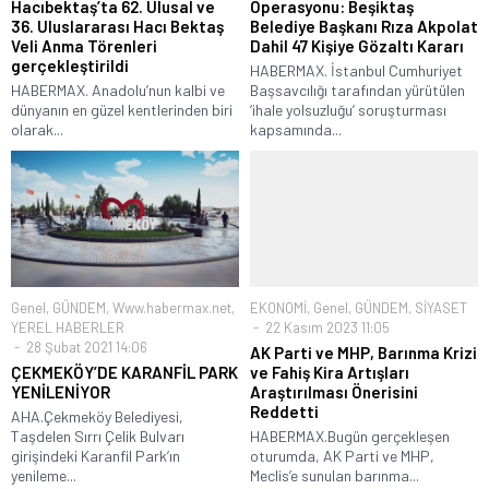
Hacıbektaş’ta 62. Ulusal ve
Operasyonu: Beşiktaş
36. Uluslararası Hacı Bektaş
Belediye Başkanı Rıza Akpolat
Veli Anma Törenleri
Dahil 47 Kişiye Gözaltı Kararı
gerçekleştirildi
HABERMAX. İstanbul Cumhuriyet
HABERMAX. Anadolu’nun kalbi ve
Başsavcılığı tarafından yürütülen
dünyanın en güzel kentlerinden biri
‘ihale yolsuzluğu’ soruşturması
olarak...
kapsamında...
Genel
,
GÜNDEM
,
Www.habermax.net
,
EKONOMİ
,
Genel
,
GÜNDEM
,
SİYASET
YEREL HABERLER
22 Kasım 2023 11:05
28 Şubat 2021 14:06
AK Parti ve MHP, Barınma Krizi
ÇEKMEKÖY’DE KARANFİL PARK
ve Fahiş Kira Artışları
YENİLENİYOR
Araştırılması Önerisini
Reddetti
AHA.Çekmeköy Belediyesi,
Taşdelen Sırrı Çelik Bulvarı
HABERMAX.Bugün gerçekleşen
girişindeki Karanfil Park’ın
oturumda, AK Parti ve MHP,
yenileme...
Meclis’e sunulan barınma...