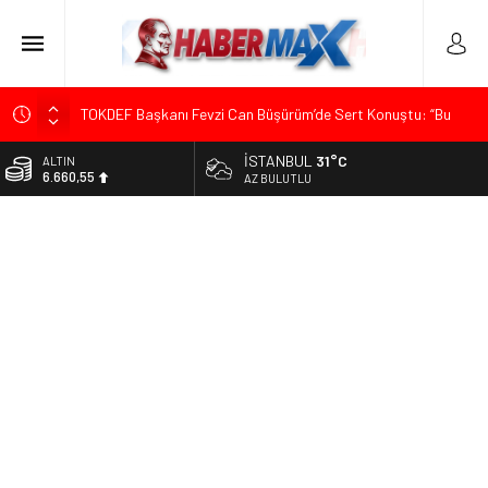
TOKDEF Başkanı Fevzi Can Büşürüm’de Sert Konuştu: “Bu
Toprakları Teslim Etmeyeceğiz”
İSTANBUL
31°C
ALTIN
Çevrecik Büşürüm Yayla Şenliği’nde Siyaset ve Memleket
6.660,55
AZ BULUTLU
Buluştu: Kurtgöz’den “Yeni Yolda Birlikte Yürüyeceğiz” Mesajı
BİST
TKP Genel Sekreteri Kemal Okuyan Havana’da Konuştu:
13.779,39
“Zincirlerini Kırması Gereken İşçi Sınıfıdır”
DOLAR
Menderes Belediye Başkanı İlkay Çiçek Görevden
47,7111
Uzaklaştırıldı
EURO
Ümit Özdağ’dan Gazilere Destek: “Türkiye, Gazilerinin
55,1881
Taleplerini Kabul Etmeli”