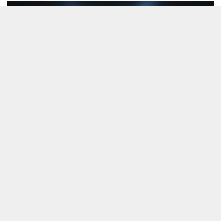
4 KASIM 2023 17:42
0
642
A
A
ABONE OL
+
-
HABERMAX.Dünyanın en lüks otomobilleri olarak kabul
edilen ve aralarında Rolls Royce, Bentley, Aston Martin,