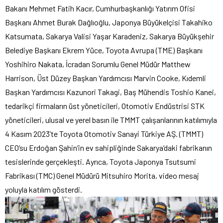
Bakanı Mehmet Fatih Kacır, Cumhurbaşkanlığı Yatırım Ofisi
Başkanı Ahmet Burak Dağlıoğlu, Japonya Büyükelçisi Takahiko
Katsumata, Sakarya Valisi Yaşar Karadeniz, Sakarya Büyükşehir
Belediye Başkanı Ekrem Yüce, Toyota Avrupa (TME) Başkanı
Yoshihiro Nakata, İcradan Sorumlu Genel Müdür Matthew
Harrison, Üst Düzey Başkan Yardımcısı Marvin Cooke, Kıdemli
Başkan Yardımcısı Kazunori Takagi, Baş Mühendis Toshio Kanei,
tedarikçi firmaların üst yöneticileri, Otomotiv Endüstrisi STK
yöneticileri, ulusal ve yerel basın ile TMMT çalışanlarının katılımıyla
4 Kasım 2023’te Toyota Otomotiv Sanayi Türkiye AŞ. (TMMT)
CEO’su Erdoğan Şahin’in ev sahipliğinde Sakarya’daki fabrikanın
tesislerinde gerçekleşti. Ayrıca, Toyota Japonya Tsutsumi
Fabrikası (TMC) Genel Müdürü Mitsuhiro Morita, video mesaj
yoluyla katılım gösterdi.