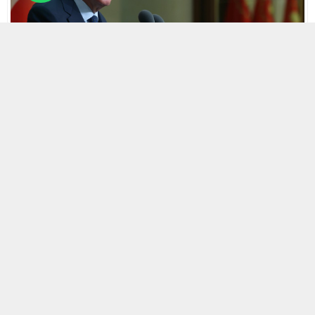
2 MAYIS 2024 15:34 | SON GÜNCELLENME: 2 MAYIS 2024 15:35
0
485
A
A
ABONE OL
+
-
HABERMAX. Bugün Cumhurbaşkanı Recep Tayyip Erdoğan,
25 ülkeden 47 farklı bölgeden gelen Avrupalı Türkleri
Cumhurbaşkanlığı Külliyesinde misafir etti.