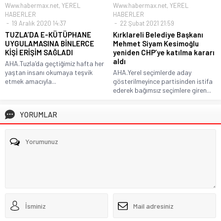
Www.habermax.net
,
YEREL
Www.habermax.net
,
YEREL
HABERLER
HABERLER
19 Aralık 2020 14:37
22 Şubat 2021 21:59
TUZLA’DA E-KÜTÜPHANE
Kırklareli Belediye Başkanı
UYGULAMASINA BİNLERCE
Mehmet Siyam Kesimoğlu
KİŞİ ERİŞİM SAĞLADI
yeniden CHP’ye katılma kararı
aldı
AHA.Tuzla’da geçtiğimiz hafta her
yaştan insanı okumaya teşvik
AHA.Yerel seçimlerde aday
etmek amacıyla...
gösterilmeyince partisinden istifa
ederek bağımsız seçimlere giren...
YORUMLAR