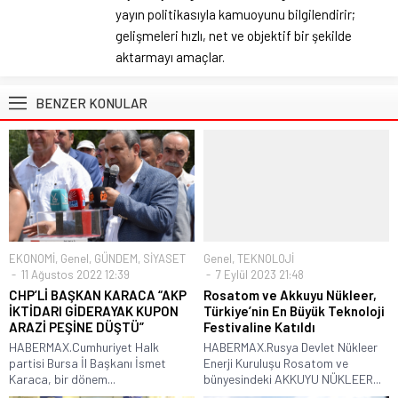
yayın politikasıyla kamuoyunu bilgilendirir;
gelişmeleri hızlı, net ve objektif bir şekilde
aktarmayı amaçlar.
BENZER KONULAR
EKONOMİ
,
Genel
,
GÜNDEM
,
SİYASET
Genel
,
TEKNOLOJİ
11 Ağustos 2022 12:39
7 Eylül 2023 21:48
CHP’Lİ BAŞKAN KARACA “AKP
Rosatom ve Akkuyu Nükleer,
İKTİDARI GİDERAYAK KUPON
Türkiye’nin En Büyük Teknoloji
ARAZİ PEŞİNE DÜŞTÜ”
Festivaline Katıldı
HABERMAX.Cumhuriyet Halk
HABERMAX.Rusya Devlet Nükleer
partisi Bursa İl Başkanı İsmet
Enerji Kuruluşu Rosatom ve
Karaca, bir dönem...
bünyesindeki AKKUYU NÜKLEER...