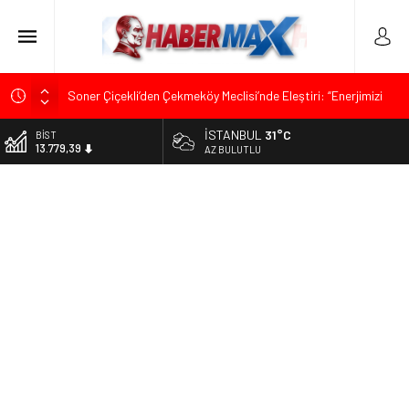
Soner Çiçekli’den Çekmeköy Meclisi’nde Eleştiri: “Enerjimizi
Hizmete Değil, Krizlere Harcadık”
Edremit’te Kaymakam Ahmet Odabaş’a Duygu Dolu Veda
İSTANBUL
31°C
BİST
Gecesi
13.779,39
AZ BULUTLU
Tarihçi Yusuf Halaçoğlu’ndan TBMM’ye Sunulan Yasa Teklifine
DOLAR
Sert Eleştiri: “Osmanlı’nın Hukuk Anlayışının Gerisine
47,6954
Düşüldü”
EURO
CHP’nin Eski Tuzla İlçe Başkanı Hasan Uzunyayla’dan Atama
55,1824
İddialarına Yalanlama
ALTIN
İdris Şahin’den Adalet Komisyonu’nda Sert Tepki: “Bu Yol Yol
6.662,10
Değil”