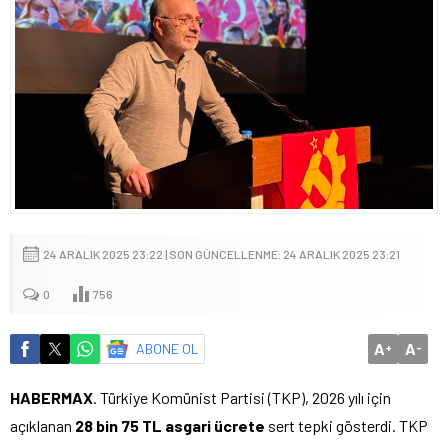
24 ARALIK 2025 23:22 | SON GÜNCELLENME: 24 ARALIK 2025 23:21
0
756
A
A
ABONE OL
+
-
HABERMAX
. Türkiye Komünist Partisi (TKP), 2026 yılı için
açıklanan
28 bin 75 TL asgari ücrete
sert tepki gösterdi. TKP