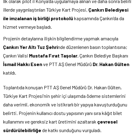
İlk olarak pilot il Konya’da uygulamaya alınan ve daha sonra belirli
illerde yaygınlaştırılan Türkiye Kart Projesi,
Çankırı Belediyesi
ile imzalanan iş birliği protokolü
kapsamında Çankırı’da da
hizmet vermeye başladı.
Projenin detaylarına ilişkin bilgilendirme yapmak amacıyla
Çankırı Yer Altı Tuz Şehri
nde düzenlenen basın toplantısına;
Çankırı Valisi
Mustafa Fırat Taşolar
, Çankırı Belediye Başkanı
İsmail Hakkı Esen
ve PTT AŞ Genel Müdürü
Dr. Hakan Gülten
katıldı.
Toplantıda konuşan PTT AŞ Genel Müdürü Dr. Hakan Gülten,
Türkiye Kart Projesi’nin şehir içi ulaşımda ödeme sistemlerini
daha verimli, ekonomik ve istikrarlı bir yapıya kavuşturduğunu
belirtti. Projenin kullanıcı dostu yapısının yanı sıra kâğıt bilet
kullanımını ve gereksiz kart üretimini azaltarak
çevresel
sürdürülebilirliğe
de katkı sunduğunu vurguladı.