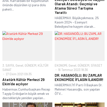
AHA. Kartal’daki bir kuyumcunun
Olarak Atandı: Geçmişi ve
önünde düşürülen içi para dolu
Atama Süreci Tartışma
paketi...
Yarattı
HABERMAX. Büyükçekmece, 25
Kasım 2024 – Esenyurt
Belediyesi’ne kayyım olarak...
3. SAYFA
,
Genel
,
GÜNDEM
,
KÜLTÜR
EKONOMİ
,
Genel
,
GÜNDEM
,
SİYASET
SANAT
16 Temmuz 2023 18:36
27 Ekim 2021 09:35
DR. HASANOĞLU; BU ZAMLAR
Atatürk Kültür Merkezi 29
EKONOMİDE İFLASIN İLANIDIR!
Ekim’de açılıyor
HABERMAX.İYİ Parti İl Başkanı Dr.
Habermax.Cumhurbaşkanı Recep
Mehmet Hasanoğlu, son yapılan
Tayyip Erdoğan’ın büyük emek ve
ÖTV...
destekleriyle yeniden yapılan...