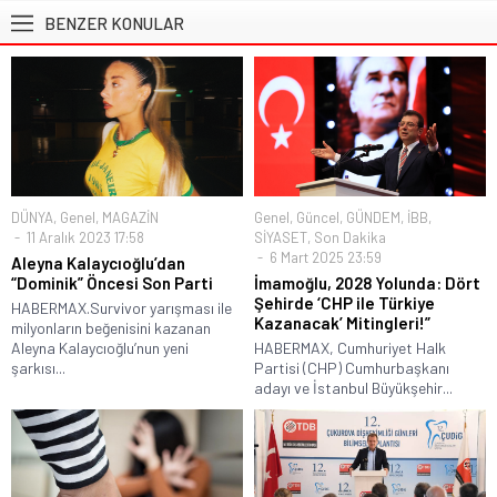
BENZER KONULAR
DÜNYA
,
Genel
,
MAGAZİN
Genel
,
Güncel
,
GÜNDEM
,
İBB
,
11 Aralık 2023 17:58
SİYASET
,
Son Dakika
6 Mart 2025 23:59
Aleyna Kalaycıoğlu’dan
“Dominik” Öncesi Son Parti
İmamoğlu, 2028 Yolunda: Dört
Şehirde ‘CHP ile Türkiye
HABERMAX.Survivor yarışması ile
Kazanacak’ Mitingleri!”
milyonların beğenisini kazanan
Aleyna Kalaycıoğlu’nun yeni
HABERMAX, Cumhuriyet Halk
şarkısı...
Partisi (CHP) Cumhurbaşkanı
adayı ve İstanbul Büyükşehir...