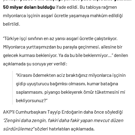
50 milyar doları bulduğu
ifade edildi. Bu tabloya rağmen
milyonlarca işçinin asgari ücretle yaşamaya mahkûm edildiği
belirtildi.
“Türkiye işçi sınıfının en az yarısı asgari ücretle çalıştırılıyor.
Milyonlarca yurttaşımızdan bu parayla geçinmesi, ailesine bir
gelecek kurması bekleniyor. Ya da bu bile beklenmiyor…” denilen
açıklamada şu soruya yer verildi:
“Kirasını ödemekten aciz bıraktığınız milyonlarca işçinin
gidip uyuşturucu bağımlısı olmasını, kumar batağına
saplanmasını, piyango bekleyerek ömür tüketmesini mi
bekliyorsunuz?”
AKP’li Cumhurbaşkanı Tayyip Erdoğan’ın daha önce söylediği
“Zengini daha zengin, fakiri daha fakir yapan mevcut düzen
sürdürülemez”
sözleri hatırlatılan açıklamada,