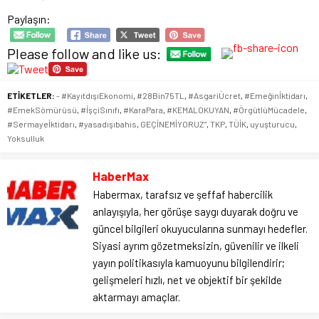
Paylaşın:
Please follow and like us:
ETİKETLER:
- #KayıtdışıEkonomi
,
#28Bin75TL
,
#AsgariÜcret
,
#Emeğinİktidarı
,
#EmekSömürüsü
,
#İşçiSınıfı
,
#KaraPara
,
#KEMALOKUYAN
,
#ÖrgütlüMücadele
,
#Sermayeİktidarı
,
#yasadışıbahis
,
GEÇİNEMİYORUZ”
,
TKP
,
TÜİK
,
uyuşturucu
,
Yoksulluk
HaberMax
Habermax, tarafsız ve şeffaf habercilik
anlayışıyla, her görüşe saygı duyarak doğru ve
güncel bilgileri okuyucularına sunmayı hedefler.
Siyasi ayrım gözetmeksizin, güvenilir ve ilkeli
yayın politikasıyla kamuoyunu bilgilendirir;
gelişmeleri hızlı, net ve objektif bir şekilde
aktarmayı amaçlar.