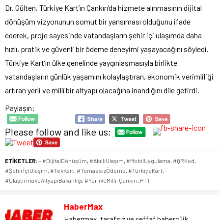
Dr. Gülten, Türkiye Kart’ın Çankırı’da hizmete alınmasının dijital
dönüşüm vizyonunun somut bir yansıması olduğunu ifade
ederek, proje sayesinde vatandaşların şehir içi ulaşımda daha
hızlı, pratik ve güvenli bir ödeme deneyimi yaşayacağını söyledi.
Türkiye Kart’ın ülke genelinde yaygınlaşmasıyla birlikte
vatandaşların günlük yaşamını kolaylaştıran, ekonomik verimliliği
artıran yerli ve millî bir altyapı olacağına inandığını dile getirdi.
Paylaşın:
Please follow and like us:
ETİKETLER:
- #DijitalDönüşüm
,
#AkıllıUlaşım
,
#MobilUygulama
,
#QRKod
,
#ŞehirİçiUlaşım
,
#TekKart
,
#TemassızÖdeme
,
#TürkiyeKart
,
#UlaştırmaVeAltyapıBakanlığı
,
#YerliVeMilli
,
Çankırı
,
PTT
HaberMax
Habermax, tarafsız ve şeffaf habercilik