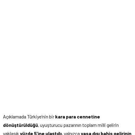
Açıklamada Türkiye’nin bir
kara para cennetine
dönüştürüldüğü
, uyuşturucu pazarının toplam milli gelirin
yaklaşık
yüzde 5’ine ulaştığı
, yalnızca
yasa dışı bahis gelirinin