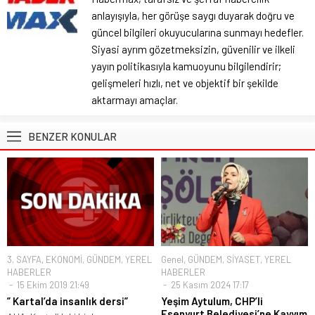
anlayışıyla, her görüşe saygı duyarak doğru ve
güncel bilgileri okuyucularına sunmayı hedefler.
Siyasi ayrım gözetmeksizin, güvenilir ve ilkeli
yayın politikasıyla kamuoyunu bilgilendirir;
gelişmeleri hızlı, net ve objektif bir şekilde
aktarmayı amaçlar.
BENZER KONULAR
3. SAYFA
,
EKONOMİ
,
GÜNDEM
,
YEREL
Genel
,
GÜNDEM
,
SİYASET
,
YEREL
HABERLER
HABERLER
15 Ekim 2019 21:49
25 Kasım 2024 17:17
” Kartal’da insanlık dersi”
Yeşim Aytulum, CHP’li
Esenyurt Belediyesi’ne Kayyım