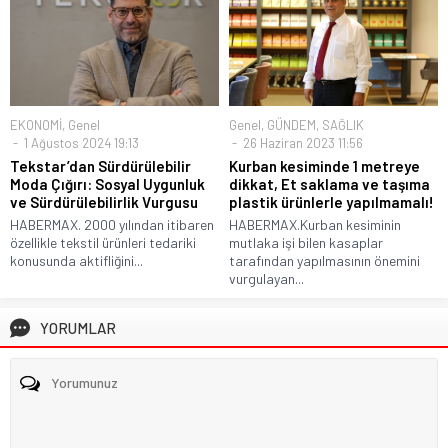
EKONOMİ
,
Genel
Genel
,
GÜNDEM
,
SAĞLIK
1 Ağustos 2024 19:13
26 Haziran 2023 11:56
Tekstar’dan Sürdürülebilir
Kurban kesiminde 1 metreye
Moda Çığırı: Sosyal Uygunluk
dikkat, Et saklama ve taşıma
ve Sürdürülebilirlik Vurgusu
plastik ürünlerle yapılmamalı!
HABERMAX. 2000 yılından itibaren
HABERMAX.Kurban kesiminin
özellikle tekstil ürünleri tedariki
mutlaka işi bilen kasaplar
konusunda aktifliğini...
tarafından yapılmasının önemini
vurgulayan...
YORUMLAR