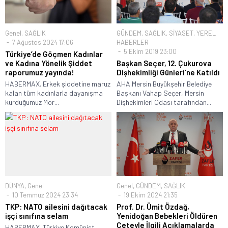
Genel
,
SAĞLIK
GÜNDEM
,
SAĞLIK
,
SİYASET
,
YEREL
7 Ağustos 2024 17:06
HABERLER
5 Ekim 2019 23:00
Türkiye’de Göçmen Kadınlar
ve Kadına Yönelik Şiddet
Başkan Seçer, 12. Çukurova
raporumuz yayında!
Dişhekimliği Günleri’ne Katıldı
HABERMAX. Erkek şiddetine maruz
AHA.Mersin Büyükşehir Belediye
kalan tüm kadınlarla dayanışma
Başkanı Vahap Seçer, Mersin
kurduğumuz Mor...
Dişhekimleri Odası tarafından...
DÜNYA
,
Genel
Genel
,
GÜNDEM
,
SAĞLIK
10 Temmuz 2024 23:34
19 Ekim 2024 21:35
TKP: NATO ailesini dağıtacak
Prof. Dr. Ümit Özdağ,
işçi sınıfına selam
Yenidoğan Bebekleri Öldüren
Çeteyle İlgili Açıklamalarda
HABERMAX. Türkiye Komünist