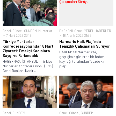
Genel
,
Güncel
,
GÜNDEM
,
Muhtarlar
EKONOMİ
,
Genel
,
YEREL HABERLER
7 Mart 2026 23:18
16 Aralık 2023 21:55
Türkiye Muhtarlar
Marmaris Halk Plajı’nda
Konfederasyonu’ndan 8 Mart
Temizlik Çalışmaları Sürüyor
Ziyareti: Emekçi Kadınlara
HABERMAX.Marmaris’te,
Saygı ve Farkındalık
geçtiğimiz günlerde bir haber
HABERMAX. İSTANBUL – Türkiye
kaynağı tarafından “sözde kirli
Muhtarlar Konfederasyonu (TMK)
plaj”...
Genel Başkanı Kadir...
Genel
,
GÜNDEM
Genel
,
Güncel
,
GÜNDEM