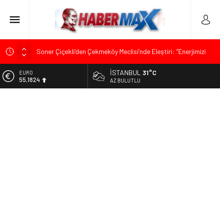
Soner Çiçekli’den Çekmeköy Meclisi’nde Eleştiri: “Enerjimizi
Hizmete Değil, Krizlere Harcadık”
İSTANBUL
31°C
ALTIN
Edremit’te Kaymakam Ahmet Odabaş’a Duygu Dolu Veda
6.662,10
AZ BULUTLU
Gecesi
BİST
Tarihçi Yusuf Halaçoğlu’ndan TBMM’ye Sunulan Yasa Teklifine
13.779,39
Sert Eleştiri: “Osmanlı’nın Hukuk Anlayışının Gerisine
Düşüldü”
DOLAR
47,6954
CHP’nin Eski Tuzla İlçe Başkanı Hasan Uzunyayla’dan Atama
İddialarına Yalanlama
EURO
55,1824
İdris Şahin’den Adalet Komisyonu’nda Sert Tepki: “Bu Yol Yol
Değil”