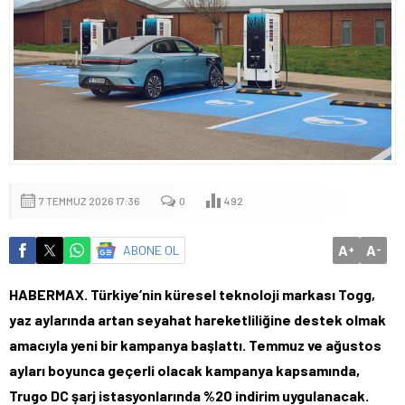
7 TEMMUZ 2026 17:36
0
492
A
A
ABONE OL
+
-
HABERMAX. Türkiye’nin küresel teknoloji markası Togg,
yaz aylarında artan seyahat hareketliliğine destek olmak
amacıyla yeni bir kampanya başlattı. Temmuz ve ağustos
ayları boyunca geçerli olacak kampanya kapsamında,
Trugo DC şarj istasyonlarında %20 indirim uygulanacak.