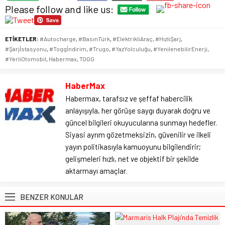
Please follow and like us:
ETİKETLER:
#Autocharge
,
#BasınTürk
,
#ElektrikliAraç
,
#HızlıŞarj
,
#Şarjİstasyonu
,
#Toggİndirim
,
#Trugo
,
#YazYolculuğu
,
#YenilenebilirEnerji
,
#YerliOtomobil
,
Habermax
,
TOGG
HaberMax
Habermax, tarafsız ve şeffaf habercilik
anlayışıyla, her görüşe saygı duyarak doğru ve
güncel bilgileri okuyucularına sunmayı hedefler.
Siyasi ayrım gözetmeksizin, güvenilir ve ilkeli
yayın politikasıyla kamuoyunu bilgilendirir;
gelişmeleri hızlı, net ve objektif bir şekilde
aktarmayı amaçlar.
BENZER KONULAR