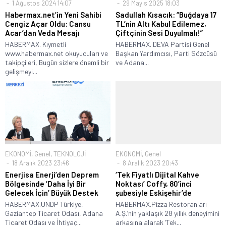
1 Ağustos 2024 14:07
29 Mayıs 2025 18:03
Habermax.net’in Yeni Sahibi
Sadullah Kısacık: “Buğdaya 17
Cengiz Açar Oldu: Cansu
TL’nin Altı Kabul Edilemez,
Acar’dan Veda Mesajı
Çiftçinin Sesi Duyulmalı!”
HABERMAX. Kıymetli
HABERMAX. DEVA Partisi Genel
www.habermax.net okuyucuları ve
Başkan Yardımcısı, Parti Sözcüsü
takipçileri, Bugün sizlere önemli bir
ve Adana...
gelişmeyi...
EKONOMİ
,
Genel
,
TEKNOLOJİ
EKONOMİ
,
Genel
18 Aralık 2023 23:46
8 Aralık 2023 20:43
Enerjisa Enerji’den Deprem
‘Tek Fiyatlı Dijital Kahve
Bölgesinde ‘Daha İyi Bir
Noktası’ Coffy, 80’inci
Gelecek İçin’ Büyük Destek
şubesiyle Eskişehir’de
HABERMAX.UNDP Türkiye,
HABERMAX.Pizza Restoranları
Gaziantep Ticaret Odası, Adana
A.Ş.’nin yaklaşık 28 yıllık deneyimini
Ticaret Odası ve İhtiyaç...
arkasına alarak ‘Tek...