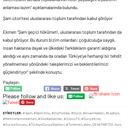
anlaması lazım” açıklamalarında bulundu.
Şam otoritesi uluslararası toplum tarafından kabul görüyor
Ekmen “Şam geçici hükümeti, uluslararası toplum tarafından da
kabul görüyor. Bu durum bizim onlardan; çoğulculuğa saygılı,
insan haklarına dayalı ve ülkedeki farklılıkların garanti aldığına
alındığı ve aynı zamanda da oradan Türkiye’ye herhangi bir tehdit
yönelmemesi yönündeki taleplerimizi ve beklentilerimizi
güçlendiriyor” şeklinde konuştu.
Paylaşın:
Please follow and like us:
ETİKETLER:
# Şam
,
#AklınYolu
,
#DışPolitika
,
#Dürzi
,
#İnsanHakları
,
#Lazkiye
,
#Mehmeteminekmen
,
#SivilKatliamlar
,
#SözcüTV
,
#SuriyeKrizi
,
#SuriyeSorunu
,
#TürkiyeSuriyeİlişkileri
,
#Türkmen
,
alevi
,
DEVA PARTİSİ
,
Kürt
,