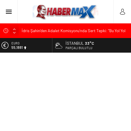
İdris Şahin’den Adalet Komisyonu’nda Sert Tepki: “Bu Yol Yol
Değil”
İSTANBUL
33°C
ALTIN
Soner Çiçekli’den Çekmeköy Meclisi’nde Eleştiri: “Enerjimizi
6.660,55
PARÇALI BULUTLU
Hizmete Değil, Krizlere Harcadık”
BİST
Edremit’te Kaymakam Ahmet Odabaş’a Duygu Dolu Veda
13.779,39
Gecesi
DOLAR
Tarihçi Yusuf Halaçoğlu’ndan TBMM’ye Sunulan Yasa Teklifine
47,7111
Sert Eleştiri: “Osmanlı’nın Hukuk Anlayışının Gerisine
Düşüldü”
EURO
55,1881
Menderes Belediye Başkanı İlkay Çiçek Görevden
Uzaklaştırıldı