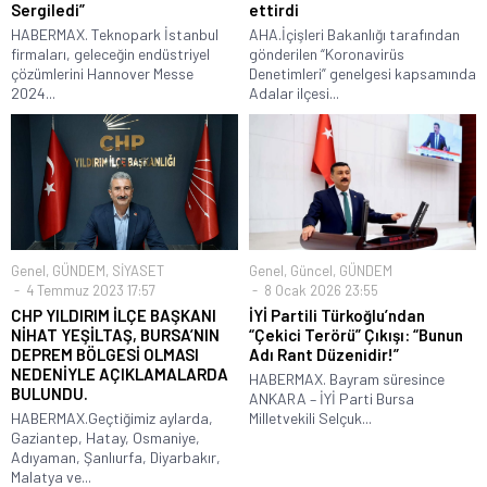
Sergiledi”
ettirdi
HABERMAX. Teknopark İstanbul
AHA.İçişleri Bakanlığı tarafından
firmaları, geleceğin endüstriyel
gönderilen “Koronavirüs
çözümlerini Hannover Messe
Denetimleri” genelgesi kapsamında
2024...
Adalar ilçesi...
Genel
,
GÜNDEM
,
SİYASET
Genel
,
Güncel
,
GÜNDEM
4 Temmuz 2023 17:57
8 Ocak 2026 23:55
CHP YILDIRIM İLÇE BAŞKANI
İYİ Partili Türkoğlu’ndan
NİHAT YEŞİLTAŞ, BURSA’NIN
“Çekici Terörü” Çıkışı: “Bunun
DEPREM BÖLGESİ OLMASI
Adı Rant Düzenidir!”
NEDENİYLE AÇIKLAMALARDA
HABERMAX. Bayram süresince
BULUNDU.
ANKARA – İYİ Parti Bursa
HABERMAX.Geçtiğimiz aylarda,
Milletvekili Selçuk...
Gaziantep, Hatay, Osmaniye,
Adıyaman, Şanlıurfa, Diyarbakır,
Malatya ve...