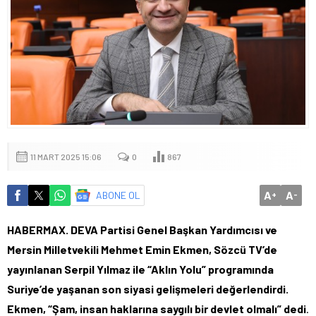
11 MART 2025 15:06
0
867
A
A
ABONE OL
+
-
HABERMAX. DEVA Partisi Genel Başkan Yardımcısı ve
Mersin Milletvekili Mehmet Emin Ekmen, Sözcü TV’de
yayınlanan Serpil Yılmaz ile “Aklın Yolu” programında
Suriye’de yaşanan son siyasi gelişmeleri değerlendirdi.
Ekmen, “Şam, insan haklarına saygılı bir devlet olmalı” dedi
.