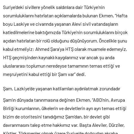
Suriye’deki sivillere yönelik saldırılara dair Türkiye’nin
sorumluluklarını hatırlatan açıklamalarda bulunan Ekmen, “Hafta
boyu Laskiye ve civarında yaşanan Alevi sivil vatandaşların
katledilmelerine baktığımızda Türkiye’nin sorumluluklarını birçok
açıdan hatırlatan bir rolü olduğunu düşünüyorum. Öncelikle şunu
kabul etmeliyiz: Ahmed Şara’ya HTŞ olarak muamele edemeyiz,
HTŞ geçmişinden kaynaklı kaygılarımız var ancak şu anda
uluslararası toplumun neredeyse tamamının temas ettiği ve
meşruiyetini kabul ettiği bir Şam var” dedi.
Şam, Lazkiye’de yaşanan katliamları aydınlatmak zorundadır
Şam’ın dünyada tanınmasına değinen Ekmen, “ABD’nin, Avrupa
Birliği kurumlarının, ülkelerin ve devletlerin ayrı ayrı temas ettiği
bizim de otoritesini tanıdığımız Şam’dan, bir devlet gibi
davranmasını talep etme hakkımız var. Başta Aleviler, Dürziler,
Kürtler, Türkmenler olmak üzere Suriye’de doğrudan akraba