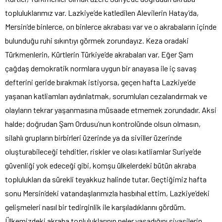
topluluklarımız var. Lazkiye’de katledilen Alevilerin Hatay’da,
Mersin’de binlerce, on binlerce akrabası var ve o akrabaların içinde
bulunduğu ruhi sıkıntıyı görmek zorundayız. Keza oradaki
Türkmenlerin, Kürtlerin Türkiye’de akrabaları var. Eğer Şam
çağdaş demokratik normlara uygun bir anayasa ile iç savaş
defterini geride bırakmak istiyorsa, geçen hafta Lazkiye’de
yaşanan katliamları aydınlatmak, sorumluları cezalandırmak ve
olayların tekrar yaşanmasına müsaade etmemek zorundadır. Aksi
halde; doğrudan Şam Ordusu’nun kontrolünde olsun olmasın,
silahlı grupların birbirleri üzerinde ya da siviller üzerinde
oluşturabileceği tehditler, riskler ve olası katliamlar Suriye’de
güvenliği yok edeceği gibi, komşu ülkelerdeki bütün akraba
toplulukları da sürekli teyakkuz halinde tutar. Geçtiğimiz hafta
sonu Mersin’deki vatandaşlarımızla hasbıhal ettim, Lazkiye’deki
gelişmeleri nasıl bir tedirginlik ile karşıladıklarını gördüm.
Ülkemizdeki akraba topluluklarının neler yaşadığını siyasilerin