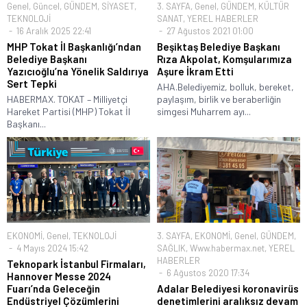
Genel
,
Güncel
,
GÜNDEM
,
SİYASET
,
3. SAYFA
,
Genel
,
GÜNDEM
,
KÜLTÜR
TEKNOLOJİ
SANAT
,
YEREL HABERLER
16 Aralık 2025 22:41
27 Ağustos 2021 01:00
MHP Tokat İl Başkanlığı’ndan
Beşiktaş Belediye Başkanı
Belediye Başkanı
Rıza Akpolat, Komşularımıza
Yazıcıoğlu’na Yönelik Saldırıya
Aşure İkram Etti
Sert Tepki
AHA.Belediyemiz, bolluk, bereket,
HABERMAX. TOKAT – Milliyetçi
paylaşım, birlik ve beraberliğin
Hareket Partisi (MHP) Tokat İl
simgesi Muharrem ayı...
Başkanı...
EKONOMİ
,
Genel
,
TEKNOLOJİ
3. SAYFA
,
EKONOMİ
,
Genel
,
GÜNDEM
,
4 Mayıs 2024 15:42
SAĞLIK
,
Www.habermax.net
,
YEREL
HABERLER
Teknopark İstanbul Firmaları,
6 Ağustos 2020 17:34
Hannover Messe 2024
Fuarı’nda Geleceğin
Adalar Belediyesi koronavirüs
Endüstriyel Çözümlerini
denetimlerini aralıksız devam