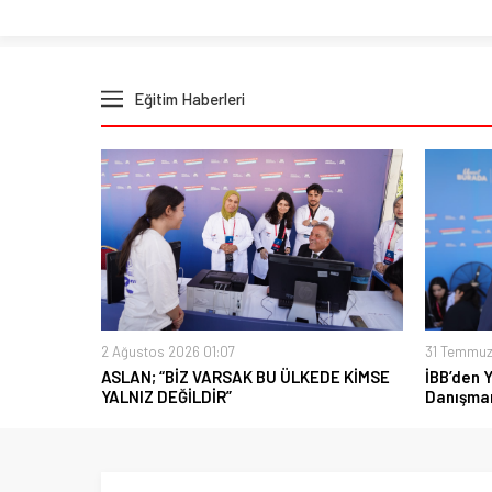
Eğitim Haberleri
2 Ağustos 2026 01:07
31 Temmuz
ASLAN; “BİZ VARSAK BU ÜLKEDE KİMSE
İBB’den 
YALNIZ DEĞİLDİR”
Danışman