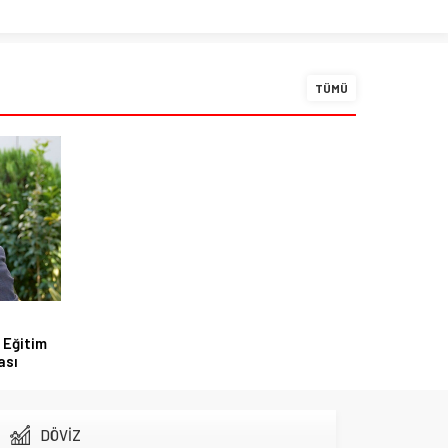
TÜMÜ
 Eğitim
ası
DÖVİZ