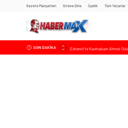
Gazete Manşetleri
Sitene Ekle
Üyelik
Tüm Yazarlar
SON DAKİKA
Edremit’te Kaymakam Ahmet Odab
Tarihçi Yusuf Halaçoğlu’ndan TBMM’
Gerisine Düşüldü”
CHP’nin Eski Tuzla İlçe Başkanı 
Başkan Orhan Çerkez duyurdu: Çekm
Soner Çiçekli’den Çekmeköy Meclisi’