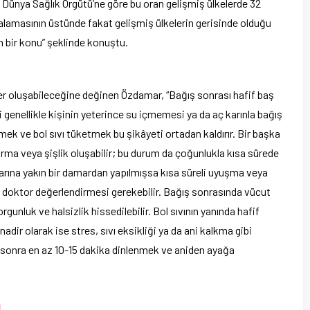
n Dünya Sağlık Örgütü’ne göre bu oran gelişmiş ülkelerde 32
alamasının üstünde fakat gelişmiş ülkelerin gerisinde olduğu
n bir konu” şeklinde konuştu.
ler oluşabileceğine değinen Özdamar, “Bağış sonrası hafif baş
i genellikle kişinin yeterince su içmemesi ya da aç karınla bağış
enmek ve bol sıvı tüketmek bu şikâyeti ortadan kaldırır. Bir başka
arma veya şişlik oluşabilir; bu durum da çoğunlukla kısa sürede
çlarına yakın bir damardan yapılmışsa kısa süreli uyuşma veya
e doktor değerlendirmesi gerekebilir. Bağış sonrasında vücut
rgunluk ve halsizlik hissedilebilir. Bol sıvının yanında hafif
adir olarak ise stres, sıvı eksikliği ya da ani kalkma gibi
n sonra en az 10-15 dakika dinlenmek ve aniden ayağa