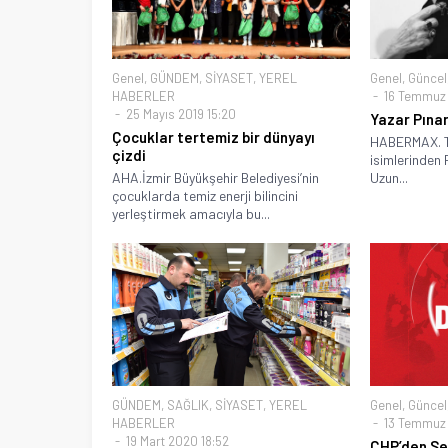
Genel
,
GÜNDEM
,
SİYASET
,
YEREL
Genel
,
Güncel
HABERLER
16 Temmuz 
25 Mayıs 2019 15:20
Yazar Pınar
Çocuklar tertemiz bir dünyayı
HABERMAX. Tü
çizdi
isimlerinden 
AHA.İzmir Büyükşehir Belediyesi’nin
Uzun...
çocuklarda temiz enerji bilincini
yerleştirmek amacıyla bu...
GÜNDEM
,
SAĞLIK
,
SİYASET
,
YEREL
Genel
,
Güncel
HABERLER
13 Temmuz 
19 Mart 2020 18:52
CHP’den Se