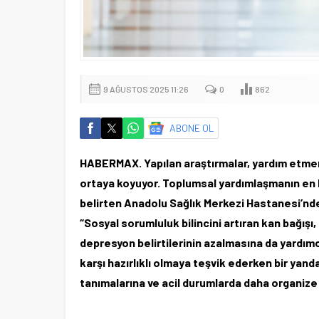
9 AĞUSTOS 2025 11:26
0
862
ABONE OL
HABERMAX. Yapılan araştırmalar, yardım etmen
ortaya koyuyor. Toplumsal yardımlaşmanın en k
belirten Anadolu Sağlık Merkezi Hastanesi’nde
“Sosyal sorumluluk bilincini artıran kan bağış
depresyon belirtilerinin azalmasına da yardımcı 
karşı hazırlıklı olmaya teşvik ederken bir yanda
tanımalarına ve acil durumlarda daha organize