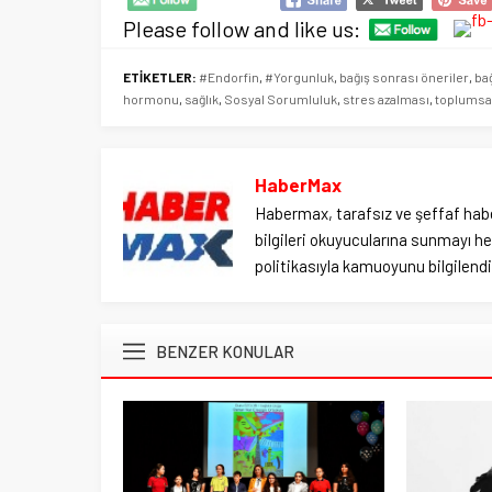
Please follow and like us:
ETİKETLER:
#Endorfin
,
#Yorgunluk
,
bağış sonrası öneriler
,
bağ
hormonu
,
sağlık
,
Sosyal Sorumluluk
,
stres azalması
,
toplumsa
HaberMax
Habermax, tarafsız ve şeffaf habe
bilgileri okuyucularına sunmayı hed
politikasıyla kamuoyunu bilgilendir
BENZER KONULAR