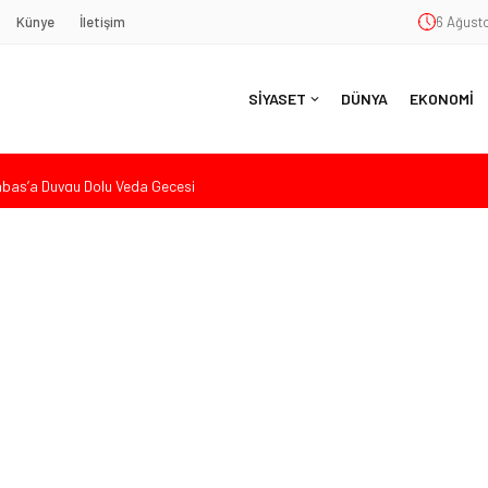
Künye
İletişim
6 Ağusto
SİYASET
DÜNYA
EKONOMİ
aş’a Duygu Dolu Veda Gecesi
ye Sunulan Yasa Teklifine Sert Eleştiri: “Osmanlı’nın Hukuk Anlayışının
Hasan Uzunyayla’dan Atama İddialarına Yalanlama
eköy’de Gençlik Merkezi’nin temeli atıldı
nde Eleştiri: “Enerjimizi Hizmete Değil, Krizlere Harcadık”