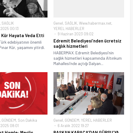
,
SAĞLIK
Genel
,
SAĞLIK
,
Www.habermax.net
,
2025 00:13
YEREL HABERLER
9 Haziran 2023 09:02
 Kür Hayata Veda Etti
Edremit Belediyesi’nden ücretsiz
rk edebiyatının önemli
sağlık hizmetleri
Pınar Kür, yaşamını yitirdi.
HABERMAX. Edremit Belediyesi’nin
sağlık hizmetleri kapsamında Altınkum
Mahallesi’nde açtığı Dalyan...
,
GÜNDEM
,
Son Dakika
Genel
,
GÜNDEM
,
YEREL HABERLER
2025 08:01
6 Aralık 2022 19:27
rt Hamle: Meclis
BAŞKAN KARACA’DAN GÜRSU’YA