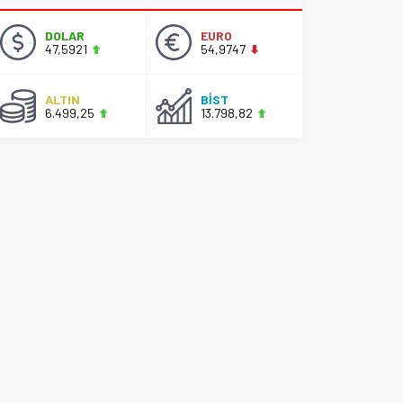
DOLAR
EURO
47,5921
54,9747
ALTIN
BİST
6.499,25
13.798,82