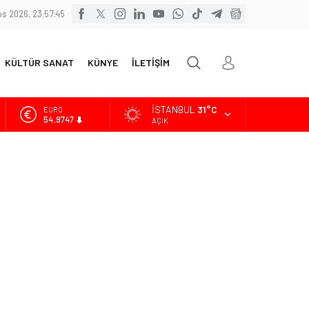
s 2026, 23:57:47
KÜLTÜR SANAT
KÜNYE
İLETİŞİM
İSTANBUL
31°C
ALTIN
6.499,25
AÇIK
BİST
13.798,82
DOLAR
47,5921
EURO
54,9747