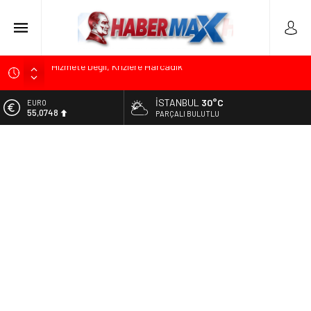
Edremit’te Kaymakam Ahmet Odabaş’a Duygu Dolu Veda
Gecesi
İSTANBUL
30°C
ALTIN
Tarihçi Yusuf Halaçoğlu’ndan TBMM’ye Sunulan Yasa Teklifine
6.623,43
PARÇALI BULUTLU
Sert Eleştiri: “Osmanlı’nın Hukuk Anlayışının Gerisine
Düşüldü”
BİST
13.785,25
CHP’nin Eski Tuzla İlçe Başkanı Hasan Uzunyayla’dan Atama
İddialarına Yalanlama
DOLAR
47,7048
Başkan Orhan Çerkez duyurdu: Çekmeköy’de Gençlik
Merkezi’nin temeli atıldı
EURO
55,0748
Soner Çiçekli’den Çekmeköy Meclisi’nde Eleştiri: “Enerjimizi
Hizmete Değil, Krizlere Harcadık”