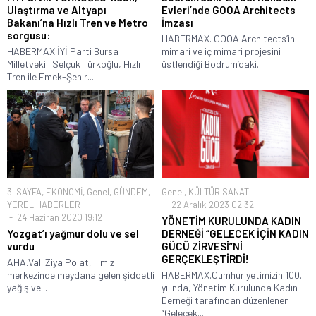
Ulaştırma ve Altyapı
Evleri’nde GOOA Architects
Bakanı’na Hızlı Tren ve Metro
İmzası
sorgusu:
HABERMAX. GOOA Architects’in
HABERMAX.İYİ Parti Bursa
mimari ve iç mimari projesini
Milletvekili Selçuk Türkoğlu, Hızlı
üstlendiği Bodrum’daki...
Tren ile Emek-Şehir...
3. SAYFA
,
EKONOMİ
,
Genel
,
GÜNDEM
,
Genel
,
KÜLTÜR SANAT
YEREL HABERLER
22 Aralık 2023 02:32
24 Haziran 2020 19:12
YÖNETİM KURULUNDA KADIN
Yozgat’ı yağmur dolu ve sel
DERNEĞİ “GELECEK İÇİN KADIN
vurdu
GÜCÜ ZİRVESİ”Nİ
GERÇEKLEŞTİRDİ!
AHA.Vali Ziya Polat, ilimiz
merkezinde meydana gelen şiddetli
HABERMAX.Cumhuriyetimizin 100.
yağış ve...
yılında, Yönetim Kurulunda Kadın
Derneği tarafından düzenlenen
“Gelecek...