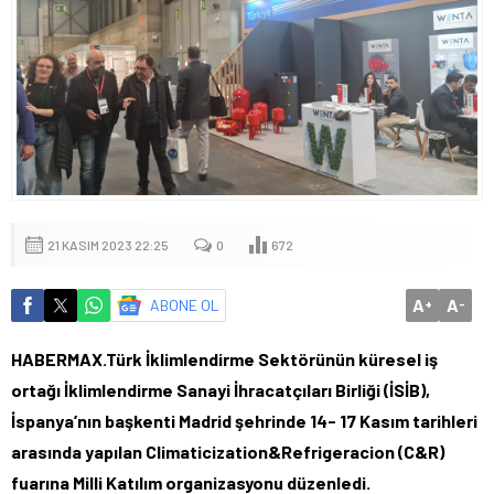
21 KASIM 2023 22:25
0
672
A
A
ABONE OL
+
-
HABERMAX.Türk İklimlendirme Sektörünün küresel iş
ortağı İklimlendirme Sanayi İhracatçıları Birliği (İSİB),
İspanya’nın başkenti Madrid şehrinde 14- 17 Kasım tarihleri
arasında yapılan Climaticization&Refrigeracion (C&R)
fuarına Milli Katılım organizasyonu düzenledi.