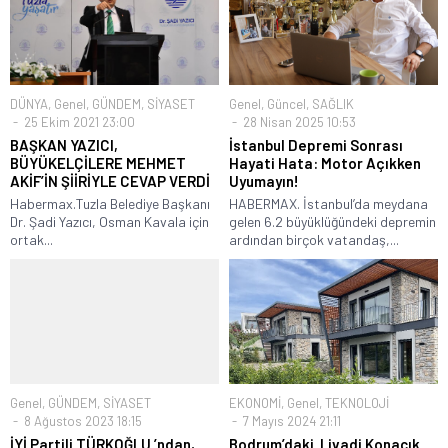
DÜNYA
,
Genel
,
GÜNDEM
,
SİYASET
Genel
,
Güncel
,
SAĞLIK
25 Ekim 2021 23:00
28 Nisan 2025 10:53
BAŞKAN YAZICI,
İstanbul Depremi Sonrası
BÜYÜKELÇİLERE MEHMET
Hayati Hata: Motor Açıkken
AKİF’İN ŞİİRİYLE CEVAP VERDİ
Uyumayın!
Habermax.Tuzla Belediye Başkanı
HABERMAX. İstanbul’da meydana
Dr. Şadi Yazıcı, Osman Kavala için
gelen 6.2 büyüklüğündeki depremin
ortak...
ardından birçok vatandaş,...
Genel
,
GÜNDEM
,
SİYASET
EKONOMİ
,
Genel
,
TEKNOLOJİ
8 Ağustos 2023 18:15
7 Mayıs 2024 21:11
İYİ Partili TÜRKOĞLU ’ndan,
Bodrum’daki Livadi Konacık