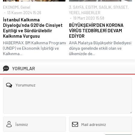
EKONOMİ
,
Genel
3. SAYFA
,
EĞİTİM
,
SAĞLIK
,
SİYASET
,
13 Kasım 2024 15:26
YEREL HABERLER
19 Mart 2020 15:58
İstanbul Kalkınma
Diyaloğu’nda G20’de Cinsiyet
BÜYÜKŞEHİR’DEN KORONA
Eşitliği ve Sürdürülebilir
VİRÜS TEDBİRLERİ DEVAM
Kalkınma Vurgusu
EDİYOR
HABERMAX. BM Kalkınma Programı
AHA.Malatya Büyükşehir Belediyesi
(UNDP) ve Ekonomik İşbirliği ve
dünya genelinde etkili olan ve
Kalkınma...
ülkemizde de...
YORUMLAR