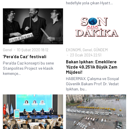
hedefiyle yola çıkan Hyatt...
Genel
10 Şubat 2020 18:12
EKONOMİ
,
Genel
,
GÜNDEM
23 Ocak 2024 22:51
‘Pera’da Caz’ festivali
Bakan Işıkhan: Emeklilere
Pera’da Caz konsepti bu sene
Yüzde 49,25’lik Büyük Zam
Stanpolites Project ve klasik
Müjdesi!
kemençe...
HABERMAX. Çalışma ve Sosyal
Güvenlik Bakanı Prof. Dr. Vedat
Işıkhan, bu...