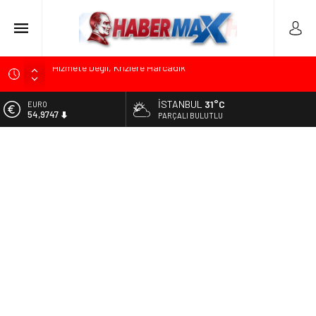
Edremit’te Kaymakam Ahmet Odabaş’a Duygu Dolu Veda
Gecesi
İSTANBUL
31°C
ALTIN
Tarihçi Yusuf Halaçoğlu’ndan TBMM’ye Sunulan Yasa Teklifine
6.499,25
PARÇALI BULUTLU
Sert Eleştiri: “Osmanlı’nın Hukuk Anlayışının Gerisine
Düşüldü”
BİST
13.798,82
CHP’nin Eski Tuzla İlçe Başkanı Hasan Uzunyayla’dan Atama
İddialarına Yalanlama
DOLAR
47,5921
Başkan Orhan Çerkez duyurdu: Çekmeköy’de Gençlik
Merkezi’nin temeli atıldı
EURO
54,9747
Soner Çiçekli’den Çekmeköy Meclisi’nde Eleştiri: “Enerjimizi
Hizmete Değil, Krizlere Harcadık”