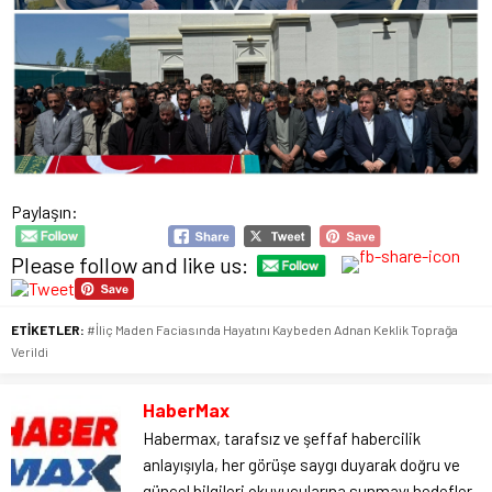
Paylaşın:
Please follow and like us:
ETİKETLER:
#İliç Maden Faciasında Hayatını Kaybeden Adnan Keklik Toprağa
Verildi
HaberMax
Habermax, tarafsız ve şeffaf habercilik
anlayışıyla, her görüşe saygı duyarak doğru ve
güncel bilgileri okuyucularına sunmayı hedefler.