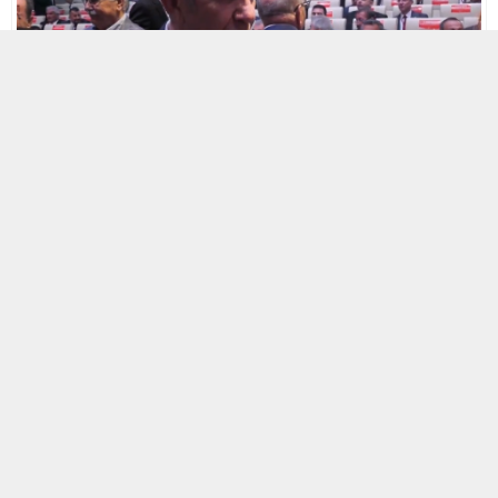
20 NISAN 2024 15:38
0
484
A
A
ABONE OL
+
-
HABERMAX. Ankara Büyükşehir Belediye Başkanı Mansur
Yavaş, yaptığı açıklamada, belediyelerin “proje” adı altında
lüks binalar inşa etmesinin doğru olmadığını ve bu tür
uygulamaların belediyenin borçlarını artırdığını belirtti.