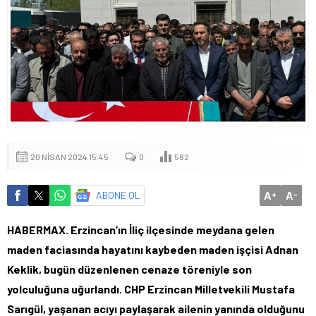
20 NISAN 2024 15:45
0
582
A
A
ABONE OL
+
-
HABERMAX. Erzincan’ın İliç ilçesinde meydana gelen
maden faciasında hayatını kaybeden maden işçisi Adnan
Keklik, bugün düzenlenen cenaze töreniyle son
yolculuğuna uğurlandı. CHP Erzincan Milletvekili Mustafa
Sarıgül, yaşanan acıyı paylaşarak ailenin yanında olduğunu