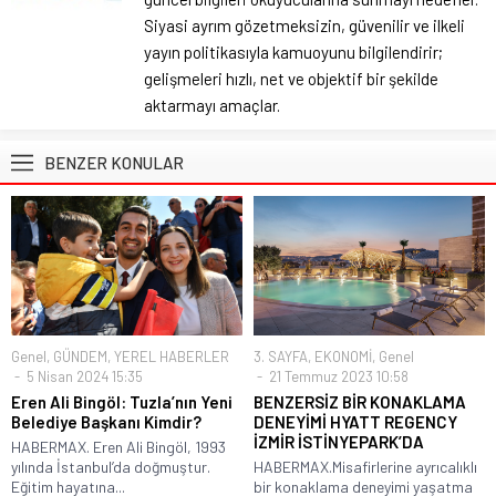
Siyasi ayrım gözetmeksizin, güvenilir ve ilkeli
yayın politikasıyla kamuoyunu bilgilendirir;
gelişmeleri hızlı, net ve objektif bir şekilde
aktarmayı amaçlar.
BENZER KONULAR
Genel
,
GÜNDEM
,
YEREL HABERLER
3. SAYFA
,
EKONOMİ
,
Genel
5 Nisan 2024 15:35
21 Temmuz 2023 10:58
Eren Ali Bingöl: Tuzla’nın Yeni
BENZERSİZ BİR KONAKLAMA
Belediye Başkanı Kimdir?
DENEYİMİ HYATT REGENCY
İZMİR İSTİNYEPARK’DA
HABERMAX. Eren Ali Bingöl, 1993
yılında İstanbul’da doğmuştur.
HABERMAX.Misafirlerine ayrıcalıklı
Eğitim hayatına...
bir konaklama deneyimi yaşatma