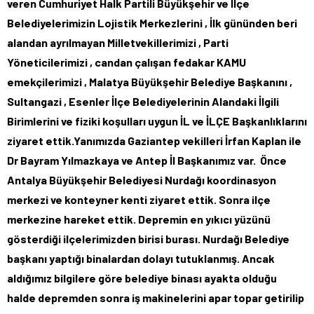
veren Cumhuriyet Halk Partili Büyükşehir ve İlçe
Belediyelerimizin Lojistik Merkezlerini , İlk gününden beri
alandan ayrılmayan Milletvekillerimizi , Parti
Yöneticilerimizi , candan çalışan fedakar KAMU
emekçilerimizi , Malatya Büyükşehir Belediye Başkanını ,
Sultangazi , Esenler İlçe Belediyelerinin Alandaki İlgili
Birimlerini ve fiziki koşulları uygun İL ve İLÇE Başkanlıklarını
ziyaret ettik.Yanımızda Gaziantep vekilleri İrfan Kaplan ile
Dr Bayram Yılmazkaya ve Antep İl Başkanımız var. Önce
Antalya Büyükşehir Belediyesi Nurdağı koordinasyon
merkezi ve konteyner kenti ziyaret ettik. Sonra ilçe
merkezine hareket ettik. Depremin en yıkıcı yüzünü
gösterdiği ilçelerimizden birisi burası. Nurdağı Belediye
başkanı yaptığı binalardan dolayı tutuklanmış. Ancak
aldığımız bilgilere göre belediye binası ayakta olduğu
halde depremden sonra iş makinelerini apar topar getirilip