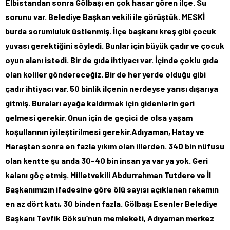
Elbistandan sonra Gölbaşı en çok hasar gören ilçe. Su
sorunu var. Belediye Başkan vekili ile görüştük. MESKİ
burda sorumluluk üstlenmiş. İlçe başkanı kreş gibi çocuk
yuvası gerektiğini söyledi. Bunlar için büyük çadır ve çocuk
oyun alanı istedi. Bir de gıda ihtiyacı var. İçinde çoklu gıda
olan koliler göndereceğiz. Bir de her yerde olduğu gibi
çadır ihtiyacı var. 50 binlik ilçenin nerdeyse yarısı dışarıya
gitmiş. Buraları ayağa kaldırmak için gidenlerin geri
gelmesi gerekir. Onun için de geçici de olsa yaşam
koşullarının iyileştirilmesi gerekir.Adıyaman, Hatay ve
Maraştan sonra en fazla yıkım olan illerden. 340 bin nüfusu
olan kentte şu anda 30-40 bin insan ya var ya yok. Geri
kalanı göç etmiş. Milletvekili Abdurrahman Tutdere ve İl
Başkanımızın ifadesine göre ölü sayısı açıklanan rakamın
en az dört katı, 30 binden fazla. Gölbaşı Esenler Belediye
Başkanı Tevfik Göksu’nun memleketi, Adıyaman merkez