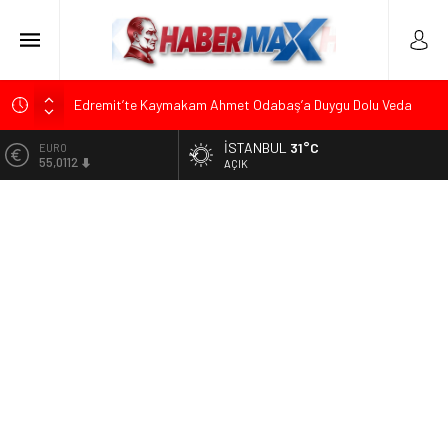
Edremit’te Kaymakam Ahmet Odabaş’a Duygu Dolu Veda
Gecesi
İSTANBUL
31°C
ALTIN
Tarihçi Yusuf Halaçoğlu’ndan TBMM’ye Sunulan Yasa Teklifine
6.519,97
AÇIK
Sert Eleştiri: “Osmanlı’nın Hukuk Anlayışının Gerisine
Düşüldü”
BİST
13.798,82
CHP’nin Eski Tuzla İlçe Başkanı Hasan Uzunyayla’dan Atama
İddialarına Yalanlama
DOLAR
47,7025
Başkan Orhan Çerkez duyurdu: Çekmeköy’de Gençlik
Merkezi’nin temeli atıldı
EURO
55,0112
Soner Çiçekli’den Çekmeköy Meclisi’nde Eleştiri: “Enerjimizi
Hizmete Değil, Krizlere Harcadık”