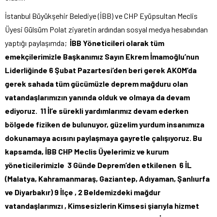
İstanbul Büyükşehir Belediye (İBB) ve CHP Eyüpsultan Meclis
Üyesi Gülsüm Polat ziyaretin ardından sosyal medya hesabından
yaptığı paylaşımda;
İBB Yöneticileri olarak tüm
emekçilerimizle Başkanımız Sayın Ekrem İmamoğlu’nun
Liderliğinde 6 Şubat Pazartesi’den beri gerek AKOM’da
gerek sahada tüm gücümüzle deprem mağduru olan
vatandaşlarımızın yanında olduk ve olmaya da devam
ediyoruz. 11 İl’e sürekli yardımlarımız devam ederken
bölgede fiziken de bulunuyor, güzelim yurdum insanımıza
dokunamaya acısını paylaşmaya gayretle çalışıyoruz. Bu
kapsamda, İBB CHP Meclis Üyelerimiz ve kurum
yöneticilerimizle 3 Günde Deprem’den etkilenen 6 İL
(Malatya, Kahramanmaraş, Gaziantep, Adıyaman, Şanlıurfa
ve Diyarbakır) 9 İlçe , 2 Beldemizdeki mağdur
vatandaşlarımızı , Kimsesizlerin Kimsesi şiarıyla hizmet