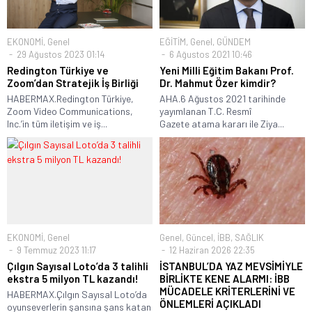
EKONOMİ
,
Genel
EĞİTİM
,
Genel
,
GÜNDEM
29 Ağustos 2023 01:14
6 Ağustos 2021 10:46
Redington Türkiye ve
Yeni Milli Eğitim Bakanı Prof.
Zoom’dan Stratejik İş Birliği
Dr. Mahmut Özer kimdir?
HABERMAX.Redington Türkiye,
AHA.6 Ağustos 2021 tarihinde
Zoom Video Communications,
yayımlanan T.C. Resmî
Inc.’in tüm iletişim ve iş...
Gazete atama kararı ile Ziya...
EKONOMİ
,
Genel
Genel
,
Güncel
,
İBB
,
SAĞLIK
9 Temmuz 2023 11:17
12 Haziran 2026 22:35
Çılgın Sayısal Loto’da 3 talihli
İSTANBUL’DA YAZ MEVSİMİYLE
ekstra 5 milyon TL kazandı!
BİRLİKTE KENE ALARMI: İBB
MÜCADELE KRİTERLERİNİ VE
HABERMAX.Çılgın Sayısal Loto’da
ÖNLEMLERİ AÇIKLADI
oyunseverlerin şansına şans katan