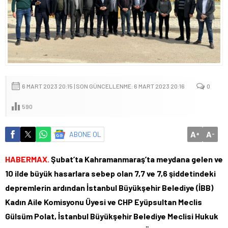
6 MART 2023 20:15 | SON GÜNCELLENME: 6 MART 2023 20:16
0
590
A
A
ABONE OL
+
-
HABERMAX.
Şubat’ta Kahramanmaraş’ta meydana gelen ve
10 ilde büyük hasarlara sebep olan 7,7 ve 7,6 şiddetindeki
depremlerin ardından İstanbul Büyükşehir Belediye (İBB)
Kadın Aile Komisyonu Üyesi ve CHP Eyüpsultan Meclis
Gülsüm Polat, İstanbul Büyükşehir Belediye Meclisi Hukuk