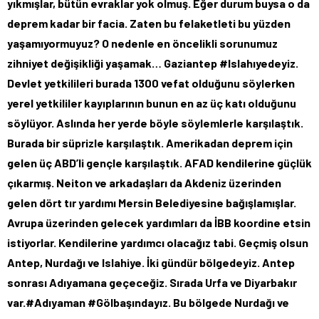
yıkmışlar, bütün evraklar yok olmuş. Eğer durum buysa o da
deprem kadar bir facia. Zaten bu felaketleti bu yüzden
yaşamıyormuyuz? O nedenle en öncelikli sorunumuz
zihniyet değişikliği yaşamak… Gaziantep #Islahıyedeyiz.
Devlet yetkilileri burada 1300 vefat olduğunu söylerken
yerel yetkililer kayıplarının bunun en az üç katı olduğunu
söylüyor. Aslında her yerde böyle söylemlerle karşılaştık.
Burada bir süprizle karşılaştık. Amerikadan deprem için
gelen üç ABD’li gençle karşılaştık. AFAD kendilerine güçlük
çıkarmış. Neiton ve arkadaşları da Akdeniz üzerinden
gelen dört tır yardımı Mersin Belediyesine bağışlamışlar.
Avrupa üzerinden gelecek yardımları da İBB koordine etsin
istiyorlar. Kendilerine yardımcı olacağız tabi. Geçmiş olsun
Antep, Nurdağı ve Islahiye. İki gündür bölgedeyiz. Antep
sonrası Adıyamana geçeceğiz. Sırada Urfa ve Diyarbakır
var.#Adıyaman #Gölbaşındayız. Bu bölgede Nurdağı ve