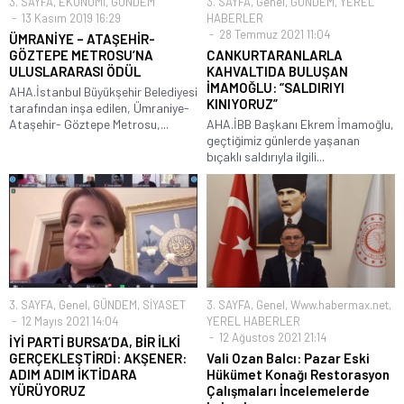
3. SAYFA
,
EKONOMİ
,
GÜNDEM
3. SAYFA
,
Genel
,
GÜNDEM
,
YEREL
13 Kasım 2019 16:29
HABERLER
28 Temmuz 2021 11:04
ÜMRANİYE – ATAŞEHİR-
GÖZTEPE METROSU’NA
CANKURTARANLARLA
ULUSLARARASI ÖDÜL
KAHVALTIDA BULUŞAN
İMAMOĞLU: “SALDIRIYI
AHA.İstanbul Büyükşehir Belediyesi
KINIYORUZ”
tarafından inşa edilen, Ümraniye-
Ataşehir- Göztepe Metrosu,...
AHA.İBB Başkanı Ekrem İmamoğlu,
geçtiğimiz günlerde yaşanan
bıçaklı saldırıyla ilgili...
3. SAYFA
,
Genel
,
GÜNDEM
,
SİYASET
3. SAYFA
,
Genel
,
Www.habermax.net
,
12 Mayıs 2021 14:04
YEREL HABERLER
12 Ağustos 2021 21:14
İYİ PARTİ BURSA’DA, BİR İLKİ
GERÇEKLEŞTİRDİ: AKŞENER:
Vali Ozan Balcı: Pazar Eski
ADIM ADIM İKTİDARA
Hükümet Konağı Restorasyon
YÜRÜYORUZ
Çalışmaları İncelemelerde