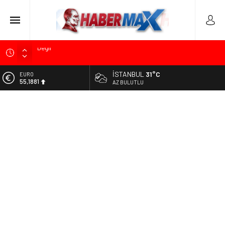
Soner Çiçekli’den Çekmeköy Meclisi’nde Eleştiri: “Enerjimizi
Hizmete Değil, Krizlere Harcadık”
İSTANBUL
31°C
ALTIN
Edremit’te Kaymakam Ahmet Odabaş’a Duygu Dolu Veda
6.660,55
AZ BULUTLU
Gecesi
BİST
Tarihçi Yusuf Halaçoğlu’ndan TBMM’ye Sunulan Yasa Teklifine
13.779,39
Sert Eleştiri: “Osmanlı’nın Hukuk Anlayışının Gerisine
Düşüldü”
DOLAR
47,7111
CHP’nin Eski Tuzla İlçe Başkanı Hasan Uzunyayla’dan Atama
İddialarına Yalanlama
EURO
55,1881
İdris Şahin’den Adalet Komisyonu’nda Sert Tepki: “Bu Yol Yol
Değil”