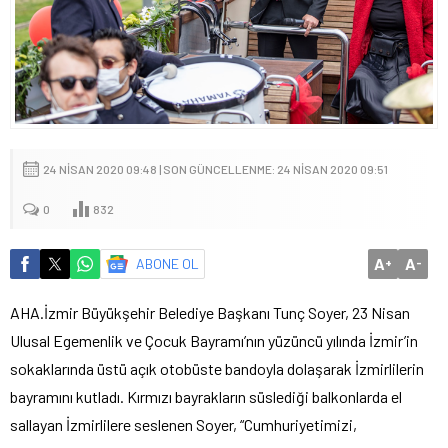
24 NISAN 2020 09:48 | SON GÜNCELLENME: 24 NISAN 2020 09:51
0
832
A
A
ABONE OL
+
-
AHA.İzmir Büyükşehir Belediye Başkanı Tunç Soyer, 23 Nisan
Ulusal Egemenlik ve Çocuk Bayramı’nın yüzüncü yılında İzmir’in
sokaklarında üstü açık otobüste bandoyla dolaşarak İzmirlilerin
bayramını kutladı. Kırmızı bayrakların süslediği balkonlarda el
sallayan İzmirlilere seslenen Soyer, “Cumhuriyetimizi,