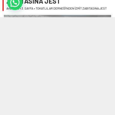
ZABITASINA JEST
Anasayfa
»
3. SAYFA
»
TOKATLILAR DERNEĞİ’NDEN İZMİT ZABITASINA JEST
24 NISAN 2020 08:57
0
815
A
A
ABONE OL
+
-