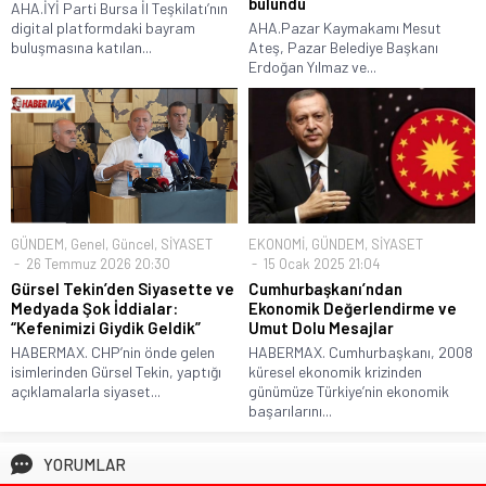
bulundu
AHA.İYİ Parti Bursa İl Teşkilatı’nın
digital platformdaki bayram
AHA.Pazar Kaymakamı Mesut
buluşmasına katılan...
Ateş, Pazar Belediye Başkanı
Erdoğan Yılmaz ve...
GÜNDEM
,
Genel
,
Güncel
,
SİYASET
EKONOMİ
,
GÜNDEM
,
SİYASET
26 Temmuz 2026 20:30
15 Ocak 2025 21:04
Gürsel Tekin’den Siyasette ve
Cumhurbaşkanı’ndan
Medyada Şok İddialar:
Ekonomik Değerlendirme ve
“Kefenimizi Giydik Geldik”
Umut Dolu Mesajlar
HABERMAX. CHP’nin önde gelen
HABERMAX. Cumhurbaşkanı, 2008
isimlerinden Gürsel Tekin, yaptığı
küresel ekonomik krizinden
açıklamalarla siyaset...
günümüze Türkiye’nin ekonomik
başarılarını...
YORUMLAR