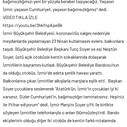
bağımsızlığımızı yeni bir yüzyıla beraber taşıyacağız. Yaşasın
İzmir, yaşasın Cumhuriyet, yaşasın bağımsızlığımız” dedi.
VİDEO TIKLA İZLE
https://youtu.be/3hkfnpApeBk
İzmir Büyükşehir Belediyesi, koronavirüs salgını nedeniyle
meydanlarda yapılamayan 23 Nisan kutlamasını evlere, balkonlara
taşıdı. Büyükşehir Belediye Başkanı Tunç Soyer ve eşi Neptün
Soyer, üstü açık otobüsle kentin sokaklarında dolaşarak
İzmirlilerin bayramını kutladı. Büyükşehir Belediye Bandosu’nun
da olduğu otobüs, İzmir’de adeta şenlik havası yarattı.
Balkonlarına çıkan İzmirliler alkışlarla marşlara eşlik etti. Başkan
Soyer çocuklara seslenerek “Atatürk’ün, İzmir’in çocukları iyi ki
varsınız. Sizler Cumhuriyet’in, bağımsızlığın teminatısınız. Hepiniz
ile iftihar ediyorum” dedi. İzmir Marşı’nı Soyer çifti ile birlikte
söyleyen İzmirliler telefonlarıyla o anları ölümsüzleştirdi. Bando
ekiplerinin olduğu diğer iki otobüs de kentin farklı rotalarında