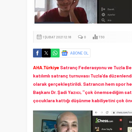
1 ŞUBAT 2021 12:18
0
730
ABONE OL
AHA.Türkiye
Satranç Federasyonu ve Tuzla Bele
katılımlı satranç turnuvası Tuzla’da düzenlendi.
olarak gerçekleştirildi. Satrancın hem spor 
Başkanı Dr. Şadi Yazıcı, ‟çok önemsediğim satr
çocuklara kattığı düşünme kabiliyetini çok ön