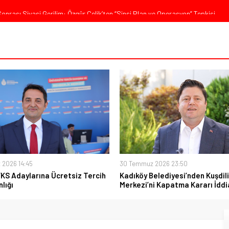
nrası Siyasi Gerilim: Özgür Çelik’ten “Sinsi Plan ve Operasyon” Tepkisi
 Sert Tepki: “Düşün Bu Milletin Yakasından”
ürkiye, Gazilerinin Taleplerini Kabul Etmeli”
’de Sert Konuştu: “Bu Toprakları Teslim Etmeyeceğiz”
ajı: “Milletimizin Birliği Karşısında Zemheri Kışı Yaşatacağız”
 2026 14:45
30 Temmuz 2026 23:50
YKS Adaylarına Ücretsiz Tercih
Kadıköy Belediyesi’nden Kuşdili
lığı
Merkezi’ni Kapatma Kararı İddi