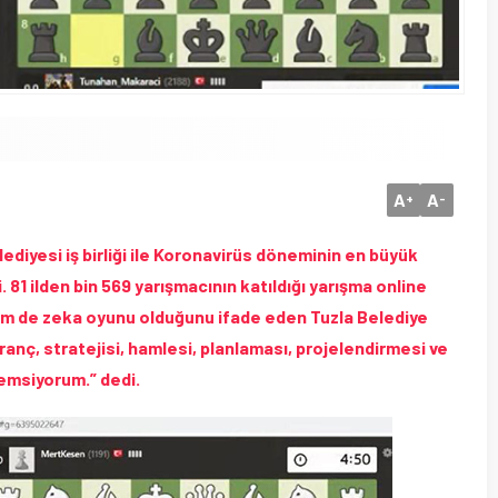
A
A
+
-
diyesi iş birliği ile Koronavirüs döneminin en büyük
 81 ilden bin 569 yarışmacının katıldığı yarışma online
hem de zeka oyunu olduğunu ifade eden Tuzla Belediye
anç, stratejisi, hamlesi, planlaması, projelendirmesi ve
emsiyorum.” dedi.