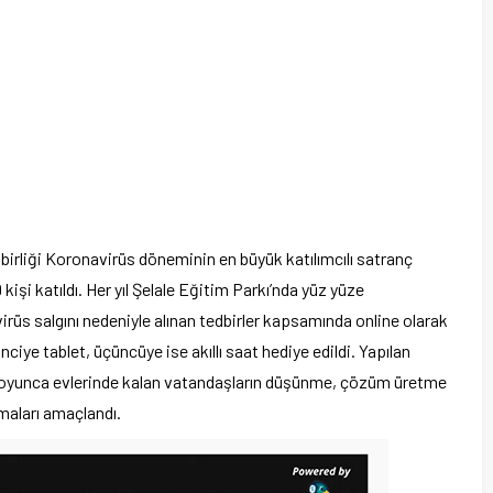
birliği Koronavirüs döneminin en büyük katılımcılı satranç
 kişi katıldı. Her yıl Şelale Eğitim Parkı’nda yüz yüze
rüs salgını nedeniyle alınan tedbirler kapsamında online olarak
kinciye tablet, üçüncüye ise akıllı saat hediye edildi. Yapılan
 boyunca evlerinde kalan vatandaşların düşünme, çözüm üretme
rmaları amaçlandı.