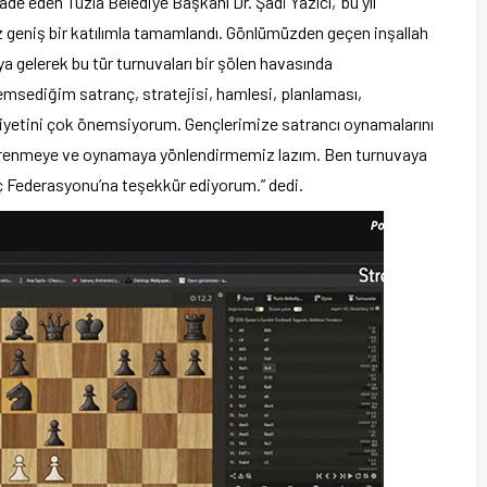
e eden Tuzla Belediye Başkanı Dr. Şadi Yazıcı,‟bu yıl
 geniş bir katılımla tamamlandı. Gönlümüzden geçen inşallah
aya gelerek bu tür turnuvaları bir şölen havasında
msediğim satranç, stratejisi, hamlesi, planlaması,
liyetini çok önemsiyorum. Gençlerimize satrancı oynamalarını
öğrenmeye ve oynamaya yönlendirmemiz lazım. Ben turnuvaya
nç Federasyonu’na teşekkür ediyorum.” dedi.