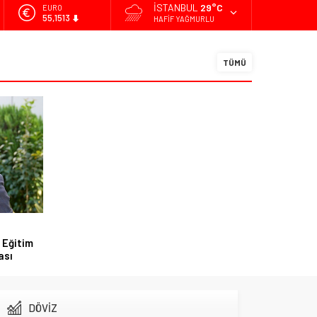
İSTANBUL
29°C
ALTIN
6.635,91
HAFIF YAĞMURLU
BİST
13.779,39
TÜMÜ
DOLAR
47,7178
EURO
55,1513
 Eğitim
ası
DÖVİZ