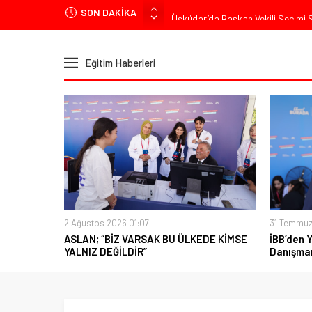
SON DAKİKA
Üsküdar’da Başkan Vekili Seçimi So
Muharrem İnce’den Mehmet Şimşek’e
Ümit Özdağ’dan Gazilere Destek: “T
Eğitim Haberleri
TOKDEF Başkanı Fevzi Can Büşürüm
Kılıçdaroğlu’ndan “Türk Baharı” Mes
2 Ağustos 2026 01:07
31 Temmuz
ASLAN; “BİZ VARSAK BU ÜLKEDE KİMSE
İBB’den 
YALNIZ DEĞİLDİR”
Danışman