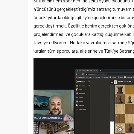
Satrancın hem spor hem de zeka oyunu olduğunu ifad
4’üncüsünü gerçekleştirdiğimiz satranç turnuvamız
önceki yıllarda olduğu gibi yine gençlerimizle bir ar
gerçekleştirmek. Özellikle benim gerçekten çok öne
projelendirmesi ve çocuklara kattığı düşünme kabi
tavsiye ediyorum. Mutlaka yavrularımızı satranç 
katılan tüm sporculara, ailelerine ve Türkiye Satra