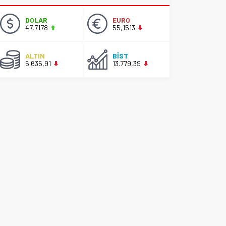
DOLAR
EURO
47,7178
55,1513
ALTIN
BİST
6.635,91
13.779,39