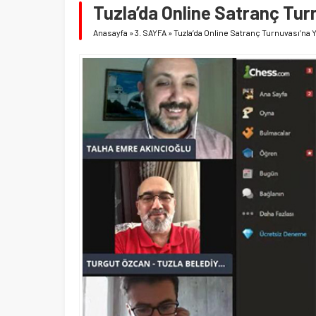
Tuzla’da Online Satranç Turn
Anasayfa
»
3. SAYFA
»
Tuzla’da Online Satranç Turnuvası’na Y