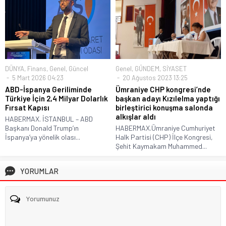
DÜNYA
,
Finans
,
Genel
,
Güncel
Genel
,
GÜNDEM
,
SİYASET
5 Mart 2026 04:23
20 Ağustos 2023 13:25
ABD-İspanya Geriliminde
Ümraniye CHP kongresi’nde
Türkiye İçin 2,4 Milyar Dolarlık
başkan adayı Kızılelma yaptığı
Fırsat Kapısı
birleştirici konuşma salonda
alkışlar aldı
HABERMAX. İSTANBUL – ABD
Başkanı Donald Trump’ın
HABERMAX.Ümraniye Cumhuriyet
İspanya’ya yönelik olası...
Halk Partisi (CHP) İlçe Kongresi,
Şehit Kaymakam Muhammed...
YORUMLAR