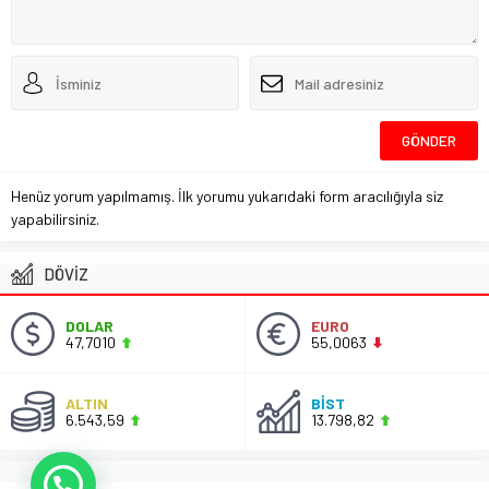
Henüz yorum yapılmamış. İlk yorumu yukarıdaki form aracılığıyla siz
yapabilirsiniz.
DÖVİZ
DOLAR
EURO
47,7010
55,0063
ALTIN
BİST
6.543,59
13.798,82