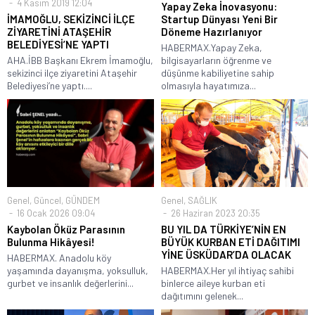
4 Kasım 2019 12:04
Yapay Zeka İnovasyonu:
İMAMOĞLU, SEKİZİNCİ İLÇE
Startup Dünyası Yeni Bir
ZİYARETİNİ ATAŞEHİR
Döneme Hazırlanıyor
BELEDİYESİ’NE YAPTI
HABERMAX.Yapay Zeka,
AHA.İBB Başkanı Ekrem İmamoğlu,
bilgisayarların öğrenme ve
sekizinci ilçe ziyaretini Ataşehir
düşünme kabiliyetine sahip
Belediyesi’ne yaptı....
olmasıyla hayatımıza...
Genel
,
Güncel
,
GÜNDEM
Genel
,
SAĞLIK
16 Ocak 2026 09:04
26 Haziran 2023 20:35
Kaybolan Öküz Parasının
BU YIL DA TÜRKİYE’NİN EN
Bulunma Hikâyesi!
BÜYÜK KURBAN ETİ DAĞITIMI
YİNE ÜSKÜDAR’DA OLACAK
HABERMAX. Anadolu köy
yaşamında dayanışma, yoksulluk,
HABERMAX.Her yıl ihtiyaç sahibi
gurbet ve insanlık değerlerini...
binlerce aileye kurban eti
dağıtımını gelenek...