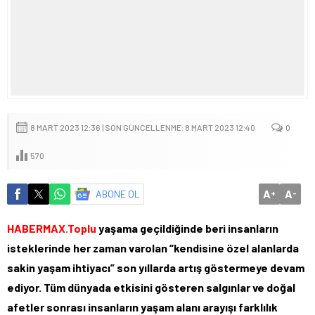
8 MART 2023 12:36 | SON GÜNCELLENME: 8 MART 2023 12:40
0
570
A
A
ABONE OL
+
-
HABERMAX.Toplu
yaşama geçildiğinde beri insanların
isteklerinde her zaman varolan “kendisine özel alanlarda
sakin yaşam ihtiyacı” son yıllarda artış göstermeye devam
ediyor. Tüm dünyada etkisini gösteren salgınlar ve doğal
afetler sonrası insanların yaşam alanı arayışı farklılık