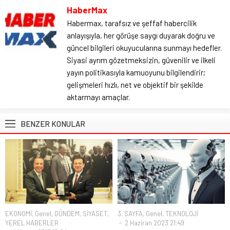
HaberMax
Habermax, tarafsız ve şeffaf habercilik
anlayışıyla, her görüşe saygı duyarak doğru ve
güncel bilgileri okuyucularına sunmayı hedefler.
Siyasi ayrım gözetmeksizin, güvenilir ve ilkeli
yayın politikasıyla kamuoyunu bilgilendirir;
gelişmeleri hızlı, net ve objektif bir şekilde
aktarmayı amaçlar.
BENZER KONULAR
EKONOMİ
,
Genel
,
GÜNDEM
,
SİYASET
,
3. SAYFA
,
Genel
,
TEKNOLOJİ
YEREL HABERLER
2 Haziran 2023 21:49