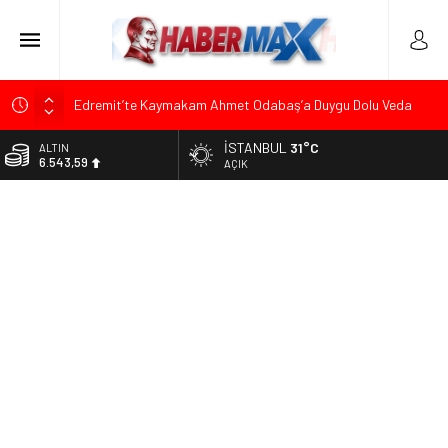
Edremit’te Kaymakam Ahmet Odabaş’a Duygu Dolu Veda
Gecesi
İSTANBUL
31°C
ALTIN
Tarihçi Yusuf Halaçoğlu’ndan TBMM’ye Sunulan Yasa Teklifine
6.543,59
AÇIK
Sert Eleştiri: “Osmanlı’nın Hukuk Anlayışının Gerisine
Düşüldü”
BİST
13.798,82
CHP’nin Eski Tuzla İlçe Başkanı Hasan Uzunyayla’dan Atama
İddialarına Yalanlama
DOLAR
47,7010
Başkan Orhan Çerkez duyurdu: Çekmeköy’de Gençlik
Merkezi’nin temeli atıldı
EURO
55,0063
Soner Çiçekli’den Çekmeköy Meclisi’nde Eleştiri: “Enerjimizi
Hizmete Değil, Krizlere Harcadık”