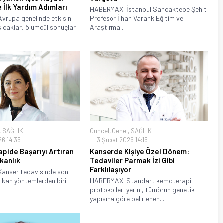
e İlk Yardım Adımları
HABERMAX. İstanbul Sancaktepe Şehit
rupa genelinde etkisini
Profesör İlhan Varank Eğitim ve
 sıcaklar, ölümcül sonuçlar
Araştırma...
.
,
SAĞLIK
Güncel
,
Genel
,
SAĞLIK
6 14:35
3 Şubat 2026 14:15
pide Başarıyı Artıran
Kanserde Kişiye Özel Dönem:
şkanlık
Tedaviler Parmak İzi Gibi
Farklılaşıyor
anser tedavisinde son
çıkan yöntemlerden biri
HABERMAX. Standart kemoterapi
protokolleri yerini, tümörün genetik
yapısına göre belirlenen...