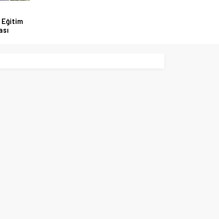
 Eğitim
ası