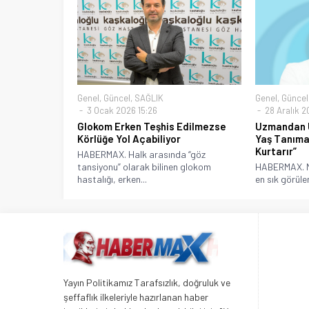
Genel
,
Güncel
,
SAĞLIK
Genel
,
Güncel
3 Ocak 2026 15:26
28 Aralık 2
Glokom Erken Teşhis Edilmezse
Uzmandan U
Körlüğe Yol Açabiliyor
Yaş Tanıma
Kurtarır”
HABERMAX. Halk arasında “göz
tansiyonu” olarak bilinen glokom
HABERMAX. M
hastalığı, erken...
en sık görülen
Yayın Politikamız Tarafsızlık, doğruluk ve
şeffaflık ilkeleriyle hazırlanan haber