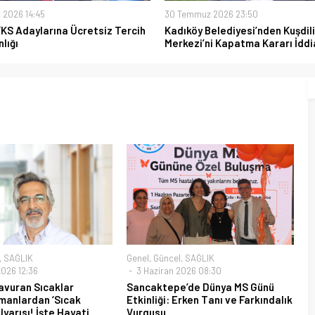
 2026 14:45
30 Temmuz 2026 23:50
YKS Adaylarına Ücretsiz Tercih
Kadıköy Belediyesi’nden Kuşdili
lığı
Merkezi’ni Kapatma Kararı İddi
,
SAĞLIK
Genel
,
Güncel
,
SAĞLIK
026 12:36
3 Haziran 2026 08:30
avuran Sıcaklar
Sancaktepe’de Dünya MS Günü
manlardan ‘Sıcak
Etkinliği: Erken Tanı ve Farkındalık
yarısı! İşte Hayati
Vurgusu