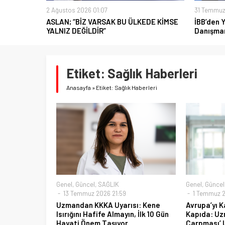
2 Ağustos 2026 01:07
31 Temmuz
ASLAN; “BİZ VARSAK BU ÜLKEDE KİMSE
İBB’den 
YALNIZ DEĞİLDİR”
Danışman
Etiket:
Sağlık Haberleri
Anasayfa
»
Etiket: Sağlık Haberleri
Genel
,
Güncel
,
SAĞLIK
Genel
,
Güncel
13 Temmuz 2026 21:59
1 Temmuz 2
Uzmandan KKKA Uyarısı: Kene
Avrupa’yı K
Isırığını Hafife Almayın, İlk 10 Gün
Kapıda: Uz
Hayati Önem Taşıyor
Çarpması’ U