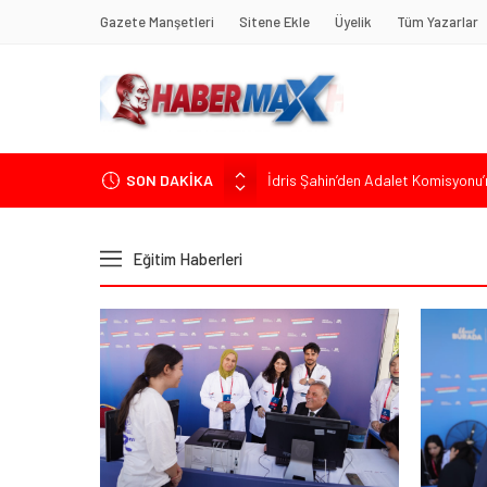
Gazete Manşetleri
Sitene Ekle
Üyelik
Tüm Yazarlar
İdris Şahin’den Adalet Komisyonu’n
SON DAKİKA
Soner Çiçekli’den Çekmeköy Meclisi’
Edremit’te Kaymakam Ahmet Odab
Tarihçi Yusuf Halaçoğlu’ndan TBMM’
Eğitim Haberleri
Gerisine Düşüldü”
CHP’nin Eski Tuzla İlçe Başkanı 