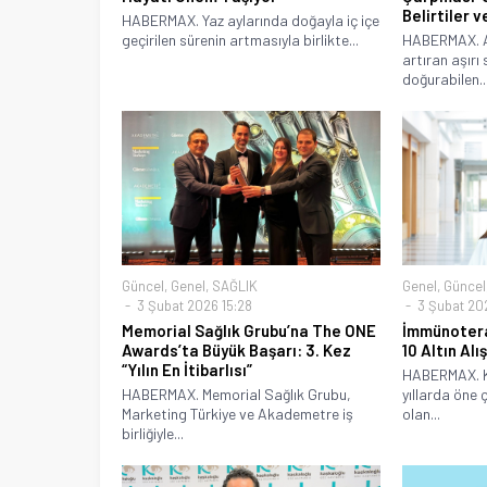
Belirtiler v
HABERMAX. Yaz aylarında doğayla iç içe
geçirilen sürenin artmasıyla birlikte...
HABERMAX. Av
artıran aşırı
doğurabilen..
Güncel
,
Genel
,
SAĞLIK
Genel
,
Güncel
3 Şubat 2026 15:28
3 Şubat 202
Memorial Sağlık Grubu’na The ONE
İmmünotera
Awards’ta Büyük Başarı: 3. Kez
10 Altın Alı
“Yılın En İtibarlısı”
HABERMAX. K
HABERMAX. Memorial Sağlık Grubu,
yıllarda öne 
Marketing Türkiye ve Akademetre iş
olan...
birliğiyle...