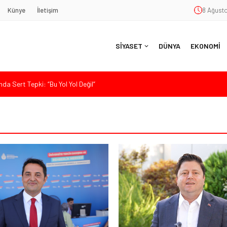
Künye
İletişim
8 Ağusto
SİYASET
DÜNYA
EKONOMİ
da Sert Tepki: “Bu Yol Yol Değil”
nde Eleştiri: “Enerjimizi Hizmete Değil, Krizlere Harcadık”
aş’a Duygu Dolu Veda Gecesi
ye Sunulan Yasa Teklifine Sert Eleştiri: “Osmanlı’nın Hukuk Anlayışının
Hasan Uzunyayla’dan Atama İddialarına Yalanlama