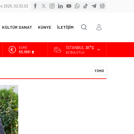
s 2026, 02:32:02
KÜLTÜR SANAT
KÜNYE
İLETİŞİM
İSTANBUL
31°C
EURO
55,1881
AZ BULUTLU
ALTIN
6.660,55
TÜMÜ
BİST
13.779,39
DOLAR
47,7111