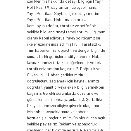
içeriklerimiz hakkında detaylı bilgi için [Yayın
Politikası](#) sayfamızı inceleyebilirsiniz.
Yayın Politikası Sayfası için detaylı metin:
Yayın Politikası Habermax olarak,
kamuoyunu doğru, tarafsız ve şeffaf bir
şekilde bilgilendirmeyi temel sorumluluğumuz
olarak kabul ediyoruz. Yayın politikamız şu
ilkeler üzerine inşa edilmiştir: 1. Tarafsızlık:
Tüm haberlerimizi objektif ve dengeli biçimde
sunar, farklı görüşlere adil yer veririz. Haber
kaynaklarımızı titizlikle değerlendirir ve tek
taraflı anlatımdan kaçınırız. 2. Doğruluk ve
Güvenilirlik: Haber içeriklerimizin
doğruluğunu sağlamak için kaynaklarımızı
doğrular, yanıltıcı veya eksik bilgi vermekten
kaçınırız. Gerekli durumlarda düzeltme ve
güncellemeleri hızlıca yayınlarız. 3. Şeffaflık:
Okuyucularımızın bilgiye güvenle ulaşması
için haber kaynaklarımızı ve haberin
hazırlanış süreçlerini mümkün olduğunca açık
şekilde paylaşırız. Reklam ve sponsorluk
içeriklerini net biçimde ayırırız. 4. Bağımsızlık: