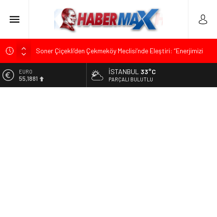
Soner Çiçekli’den Çekmeköy Meclisi’nde Eleştiri: “Enerjimizi
Hizmete Değil, Krizlere Harcadık”
İSTANBUL
33°C
ALTIN
Edremit’te Kaymakam Ahmet Odabaş’a Duygu Dolu Veda
6.660,55
PARÇALI BULUTLU
Gecesi
BİST
Tarihçi Yusuf Halaçoğlu’ndan TBMM’ye Sunulan Yasa Teklifine
13.779,39
Sert Eleştiri: “Osmanlı’nın Hukuk Anlayışının Gerisine
Düşüldü”
DOLAR
47,7111
CHP’nin Eski Tuzla İlçe Başkanı Hasan Uzunyayla’dan Atama
İddialarına Yalanlama
EURO
55,1881
İdris Şahin’den Adalet Komisyonu’nda Sert Tepki: “Bu Yol Yol
Değil”