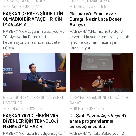
3. SAYFA
,
Genel
,
GÜNDEM
EKONOMİ
,
Genel
,
Güncel
12 Aralık 2021 15:34
17 Şubat 2026 10:18
BAŞKAN ÇERKEZ, ŞİDDETTİN
Marmaris’e Yeni Lezzet
OLMADIĞI BİR ATAŞEHİR İÇİN
Durağı: Nezir Usta Döner
İMZALARI ATTI
Açılıyor
HABERMAX.Ataşehir Belediyesi ve
HABERMAX.Marmaris’te döner
Türkiye Kadın Dernekleri
severleri heyecanlandıran yeni bir
Federasyonu arasında, şiddete
işletme kapılarını açmaya
uğrayan...
hazırlanıyor....
Genel
,
GÜNDEM
,
TEKNOLOJİ
,
YEREL
3. SAYFA
,
Genel
,
GÜNDEM
,
KÜLTÜR
HABERLER
SANAT
28 Haziran 2022 11:22
16 Mart 2022 12:59
BAŞKAN YAZICI FİKRİM VAR
Dr. Şadi Yazıcı, Aşık Veysel’i
DİYENLER İÇİN TEKNOLOJİ
anma programlarının
MERKEZİMİZ HAZIR
süreceğini belitti.
HABERMAX.Tuzla Belediye Başkanı
HABERMAX.Tuzla Belediyesi, 21