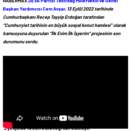
HABERMAX.
DEVA Partisi Tekirdağ Milletvekili ve Genel
Başkan Yardımcısı Cem Avşar,
13 Eylül 2022 tarihinde
Cumhurbaşkanı Recep Tayyip Erdoğan tarafından
“Cumhuryiet tarihinin en büyük sosyal konut hamlesi” olarak
kamuoyuna duyurulan “İlk Evim İlk İşyerim” projesinin son
durumunu sordu.
‘2 yıl içinde teslim edileceği ilan edilmişti’