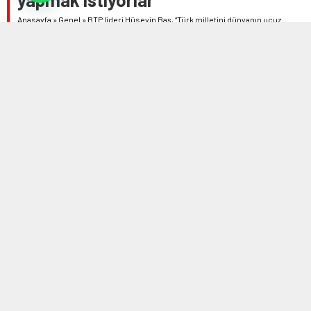
Anasayfa
»
Genel
»
BTP lideri Hüseyin Baş, “Türk milletini dünyanın ucuz
işçileri yapmak istiyorlar”
10 AĞUSTOS 2023 13:26
0
541
A
A
ABONE OL
+
-