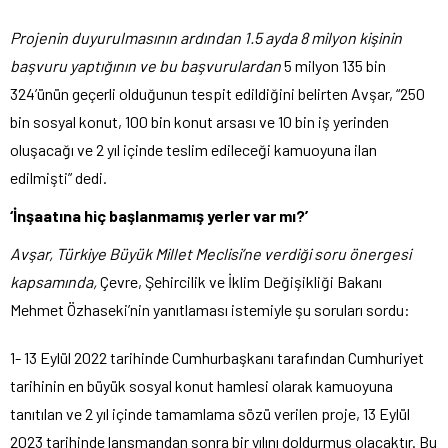
Projenin duyurulmasının ardından 1.5 ayda 8 milyon kişinin
başvuru yaptığının ve bu başvurulardan
5 milyon 135 bin
324’ünün geçerli olduğunun tespit edildiğini belirten Avşar, “250
bin sosyal konut, 100 bin konut arsası ve 10 bin iş yerinden
oluşacağı ve 2 yıl içinde teslim edileceği kamuoyuna ilan
edilmişti” dedi.
‘İnşaatına hiç başlanmamış yerler var mı?’
Avşar, Türkiye Büyük Millet Meclisi’ne verdiği soru önergesi
kapsamında,
Çevre, Şehircilik ve İklim Değişikliği Bakanı
Mehmet Özhaseki’nin yanıtlaması istemiyle şu soruları sordu:
1- 13 Eylül 2022 tarihinde Cumhurbaşkanı tarafından Cumhuriyet
tarihinin en büyük sosyal konut hamlesi olarak kamuoyuna
tanıtılan ve 2 yıl içinde tamamlama sözü verilen proje, 13 Eylül
2023 tarihinde lansmandan sonra bir yılını doldurmuş olacaktır. Bu