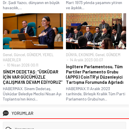
Dr. Şadi Yazıcı, dünyanın en büyük
Mart 1973 yılında yaşamını yitiren
havacılık,...
ve âşıklık...
Genel
,
Güncel
,
GÜNDEM
,
YEREL
DÜNYA
,
EKONOMİ
,
Genel
,
GÜNDEM
HABERLER
14 Aralık 2023 00:07
10 Nisan 2026 00:11
İngiltere Parlamentosu, Tüm
SİNEM DEDETAŞ: “ÜSKÜDAR
Partiler Parlamento Grubu
İÇİN VAR GÜCÜMÜZLE
(APPG) CoinTR’yi Düzenleyici
ÇALIŞMAYA DEVAM EDİYORUZ”
Tartışma Forumunda Ağırladı
HABERMAX. Sinem Dedetaş,
HABERMAX.11 Aralık 2023
Üsküdar Belediye Meclisi Nisan Ayı
tarihinde, Birleşik Krallık Tüm Parti
Toplantısı’nın ikinci...
Parlamento Grubu’nun...
YORUMLAR