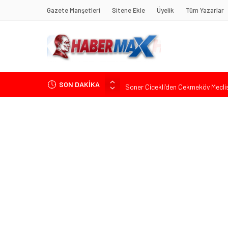
Gazete Manşetleri
Sitene Ekle
Üyelik
Tüm Yazarlar
SON DAKİKA
Soner Çiçekli’den Çekmeköy Meclisi’
Edremit’te Kaymakam Ahmet Odab
Tarihçi Yusuf Halaçoğlu’ndan TBMM’
Gerisine Düşüldü”
CHP’nin Eski Tuzla İlçe Başkanı 
İdris Şahin’den Adalet Komisyonu’n