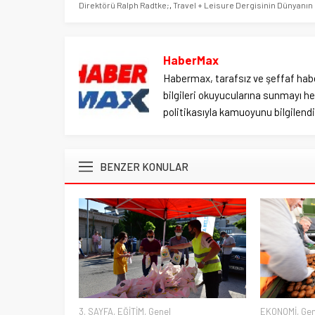
Direktörü Ralph Radtke;
,
Travel + Leisure Dergisinin Dünyanın E
HaberMax
Habermax, tarafsız ve şeffaf habe
bilgileri okuyucularına sunmayı hed
politikasıyla kamuoyunu bilgilendir
BENZER KONULAR
3. SAYFA
,
EĞİTİM
,
Genel
EKONOMİ
,
Gen