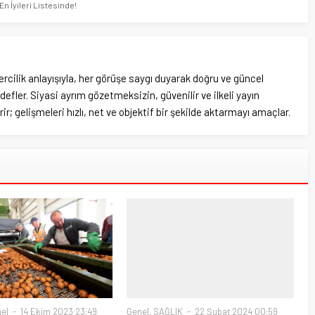
n İyileri Listesinde!
rcilik anlayışıyla, her görüşe saygı duyarak doğru ve güncel
efler. Siyasi ayrım gözetmeksizin, güvenilir ve ilkeli yayın
ir; gelişmeleri hızlı, net ve objektif bir şekilde aktarmayı amaçlar.
el
14 Ekim 2023 23:49
Genel
,
SAĞLIK
22 Şubat 2024 00:59