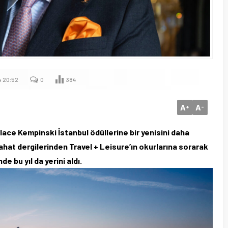
4 20:52
0
384
A
A
+
-
lace Kempinski İstanbul ödüllerine bir yenisini daha
ahat dergilerinden Travel + Leisure’ın okurlarına sorarak
e bu yıl da yerini aldı.