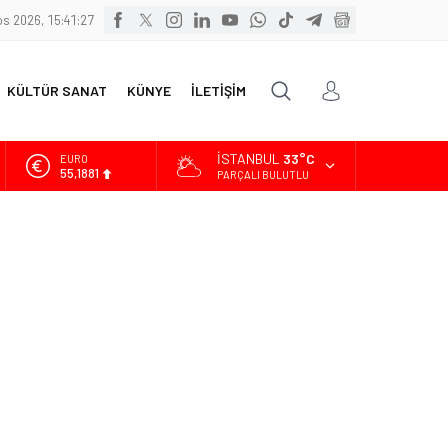
s 2026, 15:41:29
KÜLTÜR SANAT
KÜNYE
İLETİŞİM
İSTANBUL
33°C
ALTIN
6.660,55
PARÇALI BULUTLU
BİST
13.779,39
DOLAR
47,7111
EURO
55,1881