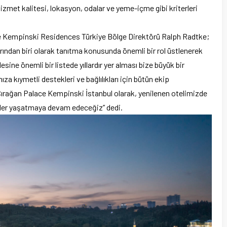
hizmet kalitesi, lokasyon, odalar ve yeme-içme gibi kriterleri
e Kempinski Residences Türkiye Bölge Direktörü Ralph Radtke;
rından biri olarak tanıtma konusunda önemli bir rol üstlenerek
sine önemli bir listede yıllardır yer alması bize büyük bir
za kıymetli destekleri ve bağlılıkları için bütün ekip
ırağan Palace Kempinski İstanbul olarak, yenilenen otelimizde
mler yaşatmaya devam edeceğiz’’ dedi.