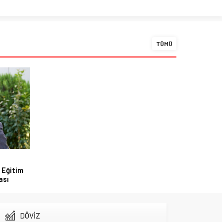
TÜMÜ
 Eğitim
ası
DÖVİZ