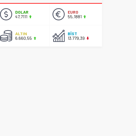
DOLAR
EURO
47,7111
55,1881
ALTIN
BİST
6.660,55
13.779,39