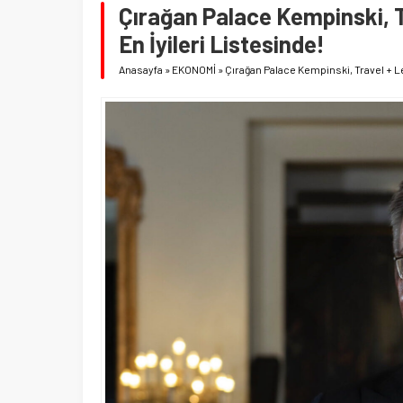
Çırağan Palace Kempinski, T
En İyileri Listesinde!
Anasayfa
»
EKONOMİ
»
Çırağan Palace Kempinski, Travel + L