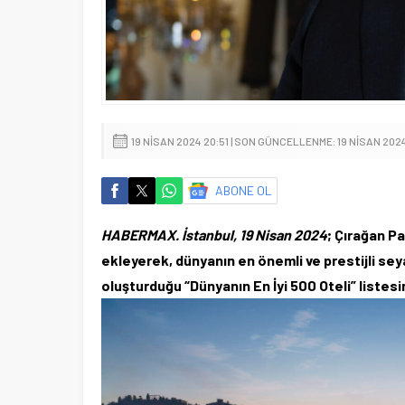
19 NISAN 2024 20:51 | SON GÜNCELLENME: 19 NISAN 202
ABONE OL
HABERMAX. İstanbul, 19 Nisan 2024
; Çırağan Pa
ekleyerek, dünyanın en önemli ve prestijli sey
oluşturduğu “Dünyanın En İyi 500 Oteli” listesind