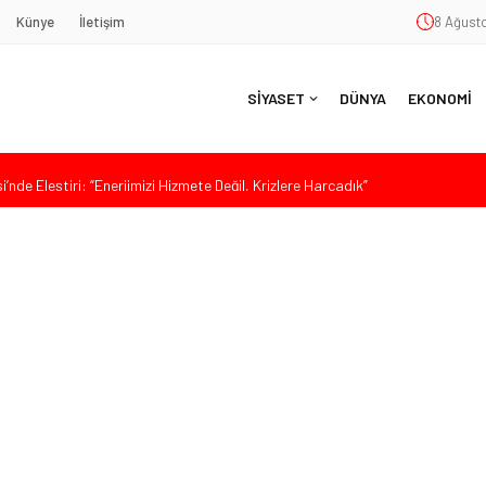
Künye
İletişim
8 Ağusto
SİYASET
DÜNYA
EKONOMİ
nde Eleştiri: “Enerjimizi Hizmete Değil, Krizlere Harcadık”
aş’a Duygu Dolu Veda Gecesi
ye Sunulan Yasa Teklifine Sert Eleştiri: “Osmanlı’nın Hukuk Anlayışının
Hasan Uzunyayla’dan Atama İddialarına Yalanlama
da Sert Tepki: “Bu Yol Yol Değil”