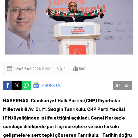
11 HAZIRAN 2026 14:22
0
590
A
A
ABONE OL
+
-
HABERMAX. Cumhuriyet Halk Partisi (CHP) Diyarbakır
Milletvekili Av. Dr. M. Sezgin Tanrıkulu, CHP Parti Meclisi
(PM) üyeliğinden istifa ettiğini açıkladı. Genel Merkez’e
sunduğu dilekçede parti içi süreçlere ve son hukuki
gelişmelere sert tepki gösteren Tanrıkulu, “Tarihin doğru