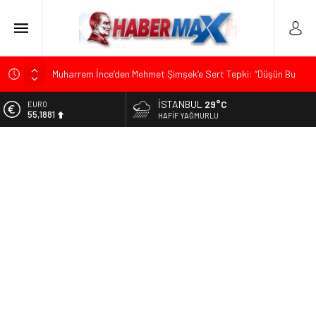
Muharrem İnce’den Mehmet Şimşek’e Sert Tepki: “Düşün Bu
Milletin Yakasından”
İSTANBUL
29°C
ALTIN
Ümit Özdağ’dan Gazilere Destek: “Türkiye, Gazilerinin
6.660,55
HAFIF YAĞMURLU
Taleplerini Kabul Etmeli”
BİST
TOKDEF Başkanı Fevzi Can Büşürüm’de Sert Konuştu: “Bu
13.779,39
Toprakları Teslim Etmeyeceğiz”
DOLAR
Çevrecik Büşürüm Yayla Şenliği’nde Siyaset ve Memleket
47,7111
Buluştu: Kurtgöz’den “Yeni Yolda Birlikte Yürüyeceğiz” Mesajı
EURO
Üsküdar’da Başkan Vekili Seçimi Sonrası Siyasi Gerilim:
55,1881
Özgür Çelik’ten “Sinsi Plan ve Operasyon” Tepkisi