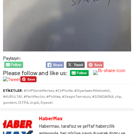
Paylaşın:
Please follow and like us:
ETİKETLER:
#CHPGenelMerkez
,
#CHPistifa
,
#DiyarbakırMilletvekili
,
#KURULTAY
,
#PartiMeclisi
,
#Politika
,
#SezginTanrıkulu
,
#SONDAKİKA
,
chp
,
gundem
,
İSTİFA
,
örgüt
,
Siyaset
HaberMax
Habermax, tarafsız ve şeffaf habercilik
anlayışıyla, her görüşe saygı duyarak doğru ve