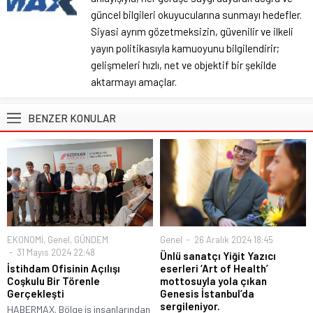
güncel bilgileri okuyucularına sunmayı hedefler.
Siyasi ayrım gözetmeksizin, güvenilir ve ilkeli
yayın politikasıyla kamuoyunu bilgilendirir;
gelişmeleri hızlı, net ve objektif bir şekilde
aktarmayı amaçlar.
BENZER KONULAR
EKONOMİ
,
Genel
,
GÜNDEM
Genel
26 Aralık 2024 18:45
31 Mayıs 2024 22:48
Ünlü sanatçı Yiğit Yazıcı
İstihdam Ofisinin Açılışı
eserleri ‘Art of Health’
Coşkulu Bir Törenle
mottosuyla yola çıkan
Gerçekleşti
Genesis İstanbul’da
sergileniyor.
HABERMAX. Bölge iş insanlarından