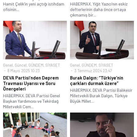
Hamit Çelik’in yeni açtığı istihdam
HABERMAX. Yiğit Yazıcı’nın eskiz
ofisinin...
defterlerinin daha önce ortaya
çıkmamış bir...
Genel
,
Güncel
,
GÜNDEM
,
SİYASET
Genel
,
GÜNDEM
,
SİYASET
8 Mayıs 2025 10:23
3 Temmuz 2024 23:47
DEVA Partisi’nden Deprem
Burak Dalgın: “Türkiye’nin
Travması Uyarısı ve Soru
çarkları durmak üzere”
Önergeleri
HABERMAX. DEVA Partisi Balıkesir
HABERMAX. DEVA Partisi Genel
Milletvekili Burak Dalgın, Türkiye
Başkan Yardımcısı ve Tekirdağ
Büyük Millet...
Milletvekili Cem...