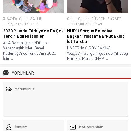
3. SAYFA
,
Genel
,
SAĞLIK
Genel
,
Güncel
,
GÜNDEM
,
SİYASET
19 Şubat 2021 23:13
22 Eylül 2025 17:49
2020 Yılında Türkiye’de En Çok
MHP’li Sorgun Belediye
Tercih Edilen İsimler
Başkanı Mustafa Erkut Ekinci
İstifa Etti
AHA.Bakanlığımız Nüfus ve
Vatandaşlık İşleri Genel
HABERMAX. SON DAKİKA:
Müdürlüğü’nce Türkiye’nin 2020
Yozgat’ın Sorgun ilçesinde Milliyetçi
İsim...
Hareket Partisi (MHP)...
YORUMLAR