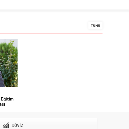
TÜMÜ
 Eğitim
ası
DÖVİZ