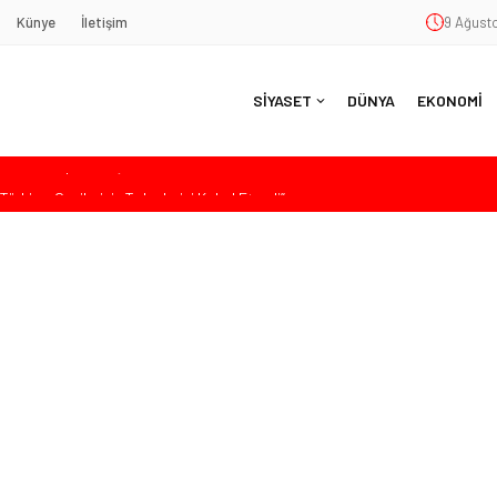
Künye
İletişim
9 Ağusto
SİYASET
DÜNYA
EKONOMİ
ürkiye, Gazilerinin Taleplerini Kabul Etmeli”
’de Sert Konuştu: “Bu Toprakları Teslim Etmeyeceğiz”
 Siyaset ve Memleket Buluştu: Kurtgöz’den “Yeni Yolda Birlikte
Havana’da Konuştu: “Zincirlerini Kırması Gereken İşçi Sınıfıdır”
 Sert Tepki: “Düşün Bu Milletin Yakasından”