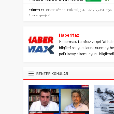
ETİKETLER:
ÇEKMEKÖY BELEDİYESİ
,
Çekmeköy İlçe Milli Eğiti
Sporları projesi
HaberMax
Habermax, tarafsız ve şeffaf habe
bilgileri okuyucularına sunmayı hed
politikasıyla kamuoyunu bilgilendir
BENZER KONULAR