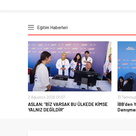
Eğitim Haberleri
2 Ağustos 2026 01:07
31 Temmuz
ASLAN; “BİZ VARSAK BU ÜLKEDE KİMSE
İBB’den 
YALNIZ DEĞİLDİR”
Danışman