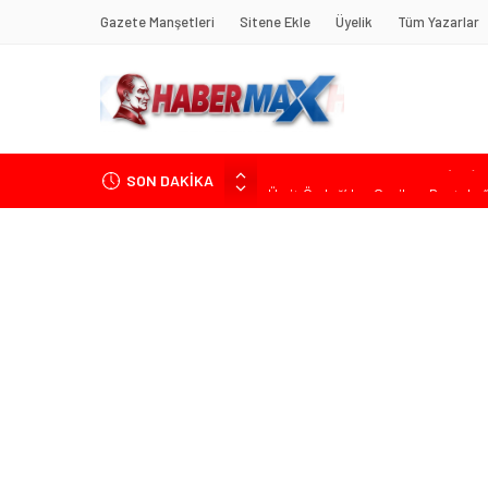
Gazete Manşetleri
Sitene Ekle
Üyelik
Tüm Yazarlar
SON DAKİKA
Ümit Özdağ’dan Gazilere Destek: “T
TOKDEF Başkanı Fevzi Can Büşürüm
Çevrecik Büşürüm Yayla Şenliği’nde
Yürüyeceğiz” Mesajı
TKP Genel Sekreteri Kemal Okuyan 
Muharrem İnce’den Mehmet Şimşek’e