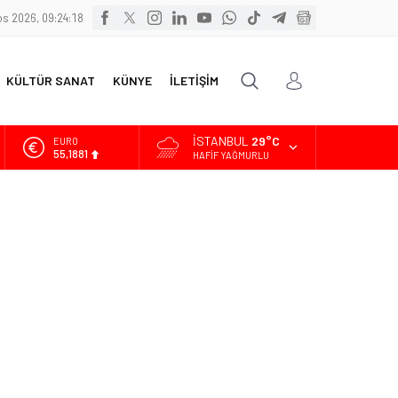
s 2026, 09:24:20
KÜLTÜR SANAT
KÜNYE
İLETİŞİM
İSTANBUL
29°C
ALTIN
6.660,55
HAFIF YAĞMURLU
BİST
13.779,39
DOLAR
47,7111
EURO
55,1881