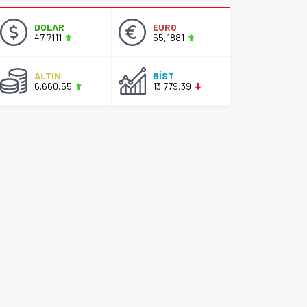
DOLAR
EURO
47,7111
55,1881
ALTIN
BİST
6.660,55
13.779,39