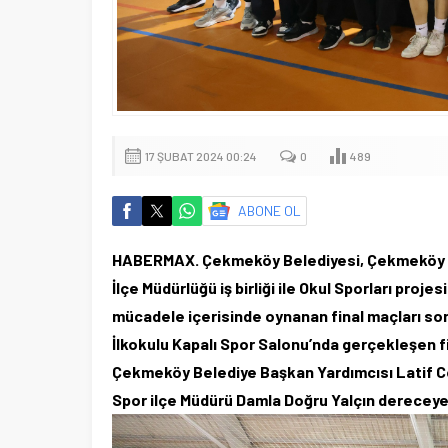
17 ŞUBAT 2024 00:24
0
489
ABONE OL
HABERMAX. Çekmeköy Belediyesi, Çekmeköy İlç
İlçe Müdürlüğü iş birliği ile Okul Sporları pro
mücadele içerisinde oynanan final maçları son
İlkokulu Kapalı Spor Salonu’nda gerçekleşen 
Çekmeköy Belediye Başkan Yardımcısı Latif C
Spor ilçe Müdürü Damla Doğru Yalçın dereceye 