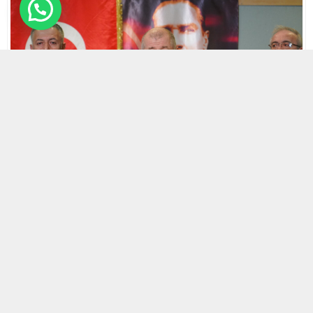
23 NISAN 2024 10:15
0
521
A
A
ABONE OL
+
-
HABERMAX.
Prof. Dr. Ümit Özdağ:
Yüce Türk Milleti,
Kurucu
ve kurtarıcı sıfatlarıyla iftihar ettiğimiz, Türk millet
iradesinin temsil mekânı olan Türkiye Büyük Millet