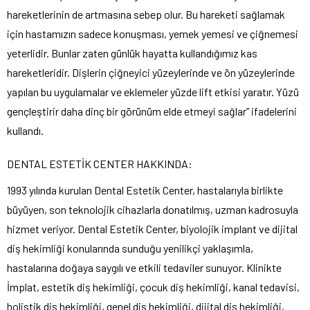
hareketlerinin de artmasına sebep olur. Bu hareketi sağlamak
için hastamızın sadece konuşması, yemek yemesi ve çiğnemesi
yeterlidir. Bunlar zaten günlük hayatta kullandığımız kas
hareketleridir. Dişlerin çiğneyici yüzeylerinde ve ön yüzeylerinde
yapılan bu uygulamalar ve eklemeler yüzde lift etkisi yaratır. Yüzü
gençleştirir daha dinç bir görünüm elde etmeyi sağlar” ifadelerini
kullandı.
DENTAL ESTETİK CENTER HAKKINDA:
1993 yılında kurulan Dental Estetik Center, hastalarıyla birlikte
büyüyen, son teknolojik cihazlarla donatılmış, uzman kadrosuyla
hizmet veriyor. Dental Estetik Center, biyolojik implant ve dijital
diş hekimliği konularında sunduğu yenilikçi yaklaşımla,
hastalarına doğaya saygılı ve etkili tedaviler sunuyor. Klinikte
İmplat, estetik diş hekimliği, çocuk diş hekimliği, kanal tedavisi,
holistik diş hekimliği, genel diş hekimliği, dijital diş hekimliği,