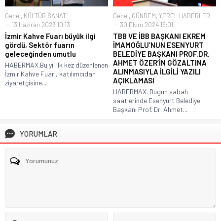
Genel
,
KÜLTÜR SANAT
Genel
,
GÜNDEM
,
YEREL HABERLER
13 Haziran 2023 10:13
30 Ekim 2024 19:01
İzmir Kahve Fuarı büyük ilgi
TBB VE İBB BAŞKANI EKREM
gördü, Sektör fuarın
İMAMOĞLU’NUN ESENYURT
geleceğinden umutlu
BELEDİYE BAŞKANI PROF.DR.
AHMET ÖZER’İN GÖZALTINA
HABERMAX.Bu yıl ilk kez düzenlenen
ALINMASIYLA İLGİLİ YAZILI
İzmir Kahve Fuarı, katılımcıdan
AÇIKLAMASI
ziyaretçisine...
HABERMAX. Bugün sabah
saatlerinde Esenyurt Belediye
Başkanı Prof. Dr. Ahmet...
YORUMLAR