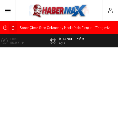
Soner Çiçekli’den Çekmeköy Meclisi’nde Eleştiri: “Enerjimizi
Hizmete Değil, Krizlere Harcadık”
İSTANBUL
31°C
ALTIN
Edremit’te Kaymakam Ahmet Odabaş’a Duygu Dolu Veda
6.660,55
AÇIK
Gecesi
BİST
Tarihçi Yusuf Halaçoğlu’ndan TBMM’ye Sunulan Yasa Teklifine
13.779,39
Sert Eleştiri: “Osmanlı’nın Hukuk Anlayışının Gerisine
Düşüldü”
DOLAR
47,7111
CHP’nin Eski Tuzla İlçe Başkanı Hasan Uzunyayla’dan Atama
İddialarına Yalanlama
EURO
55,1881
İdris Şahin’den Adalet Komisyonu’nda Sert Tepki: “Bu Yol Yol
Değil”