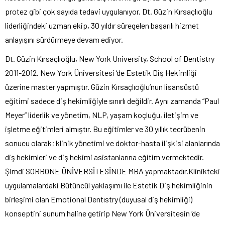
protez gibi çok sayıda tedavi uygulanıyor. Dt. Güzin Kırsaçlıoğlu
liderliğindeki uzman ekip, 30 yıldır süregelen başarılı hizmet
anlayışını sürdürmeye devam ediyor.
Dt. Güzin Kırsaçlıoğlu, New York University, School of Dentistry
2011-2012. New York Üniversitesi ‘de Estetik Diş Hekimliği
üzerine master yapmıştır. Güzin Kırsaçlıoğlu’nun lisansüstü
eğitimi sadece diş hekimliğiyle sınırlı değildir. Aynı zamanda “Paul
Meyer” liderlik ve yönetim, NLP, yaşam koçluğu, iletişim ve
işletme eğitimleri almıştır. Bu eğitimler ve 30 yıllık tecrübenin
sonucu olarak; klinik yönetimi ve doktor-hasta ilişkisi alanlarında
diş hekimleri ve diş hekimi asistanlarına eğitim vermektedir.
Şimdi SORBONE ÜNİVERSİTESİNDE MBA yapmaktadır.Klinikteki
uygulamalardaki Bütüncül yaklaşımı ile Estetik Diş hekimliğinin
birleşimi olan Emotional Dentıstry (duyusal diş hekimliği)
konseptini sunum haline getirip New York Üniversitesin ‘de