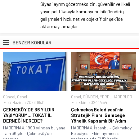
Siyasi ayrım gözetmeksizin, güvenilir ve ilkeli
yayın politikasıyla kamuoyunu bilgilendirir;
gelişmeleri hızlı, net ve objektif bir şekilde
aktarmayı amaçlar.
BENZER KONULAR
Güncel
,
Genel
Genel
,
GÜNDEM
,
YEREL HABERLER
27 Haziran 2026 16:31
8 Ekim 2024 14:54
ÇEKMEKÖY’DE 36 YILDIR
Çekmeköy Belediyesi’nin
YAŞIYORUM… TOKAT İL
Stratejik Planı: Geleceğe
DERNEĞİ NEREDE?
Yönelik Kapsamlı Bir Adım
HABERMAX. 1990 yılından bu yana,
HABERMAX. İstanbul– Çekmeköy
tam 36 yıldır Çekmeköy’de
Belediyesi, Ekim ayı meclis
yaşayan...
toplantısında CHP Meclis...