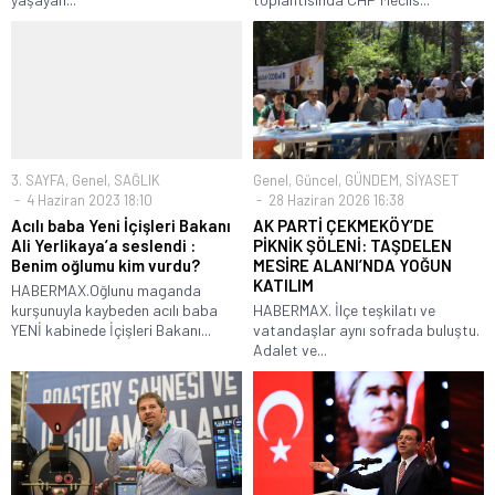
3. SAYFA
,
Genel
,
SAĞLIK
Genel
,
Güncel
,
GÜNDEM
,
SİYASET
4 Haziran 2023 18:10
28 Haziran 2026 16:38
Acılı baba Yeni İçişleri Bakanı
AK PARTİ ÇEKMEKÖY’DE
Ali Yerlikaya’a seslendi :
PİKNİK ŞÖLENİ: TAŞDELEN
Benim oğlumu kim vurdu?
MESİRE ALANI’NDA YOĞUN
KATILIM
HABERMAX.Oğlunu maganda
kurşunuyla kaybeden acılı baba
HABERMAX. İlçe teşkilatı ve
YENİ kabinede İçişleri Bakanı...
vatandaşlar aynı sofrada buluştu.
Adalet ve...