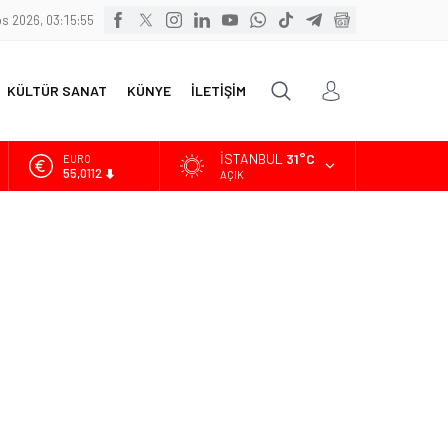
s 2026, 03:15:56
KÜLTÜR SANAT
KÜNYE
İLETİŞİM
İSTANBUL
31°C
ALTIN
6.519,97
AÇIK
BİST
13.798,82
DOLAR
47,7025
EURO
55,0112