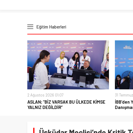
Eğitim Haberleri
2 Ağustos 2026 01:07
31 Temmuz
ASLAN; “BİZ VARSAK BU ÜLKEDE KİMSE
İBB’den 
YALNIZ DEĞİLDİR”
Danışman
Üsküdar Meclisi’nde Kritik T