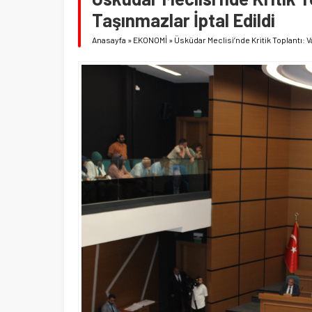
Taşınmazlar İptal Edildi
Anasayfa
»
EKONOMİ
»
Üsküdar Meclisi’nde Kritik Toplantı: V