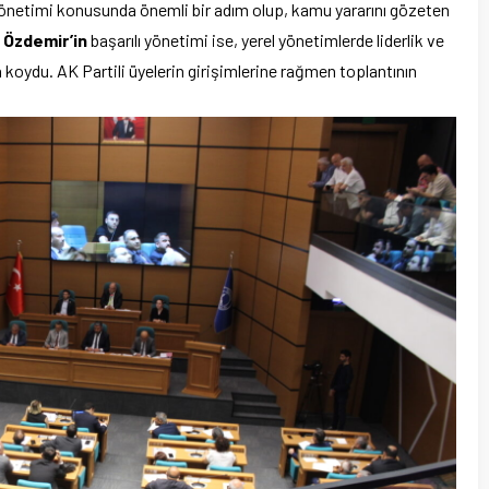
 yönetimi konusunda önemli bir adım olup, kamu yararını gözeten
t Özdemir’in
başarılı yönetimi ise, yerel yönetimlerde liderlik ve
a koydu. AK Partili üyelerin girişimlerine rağmen toplantının