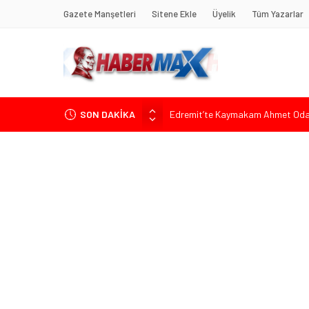
Gazete Manşetleri
Sitene Ekle
Üyelik
Tüm Yazarlar
SON DAKİKA
Edremit’te Kaymakam Ahmet Odab
Tarihçi Yusuf Halaçoğlu’ndan TBMM’
Gerisine Düşüldü”
CHP’nin Eski Tuzla İlçe Başkanı 
Başkan Orhan Çerkez duyurdu: Çekm
Soner Çiçekli’den Çekmeköy Meclisi’