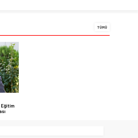
TÜMÜ
 Eğitim
ası