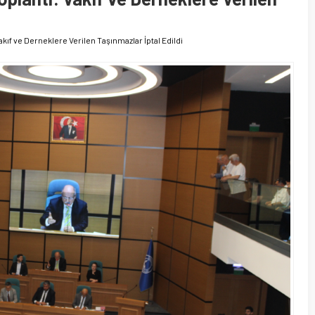
akıf ve Derneklere Verilen Taşınmazlar İptal Edildi