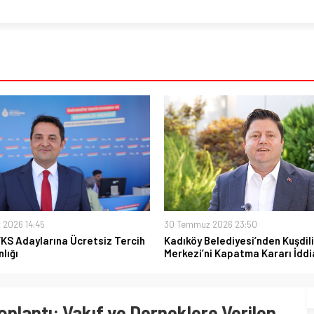
 2026 14:45
30 Temmuz 2026 23:50
YKS Adaylarına Ücretsiz Tercih
Kadıköy Belediyesi’nden Kuşdili
lığı
Merkezi’ni Kapatma Kararı İddi
oplantı: Vakıf ve Derneklere Verilen