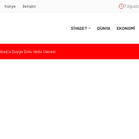
Künye
İletişim
7 Ağusto
SİYASET
DÜNYA
EKONOMİ
aş’a Duygu Dolu Veda Gecesi
ye Sunulan Yasa Teklifine Sert Eleştiri: “Osmanlı’nın Hukuk Anlayışının
Hasan Uzunyayla’dan Atama İddialarına Yalanlama
eköy’de Gençlik Merkezi’nin temeli atıldı
nde Eleştiri: “Enerjimizi Hizmete Değil, Krizlere Harcadık”