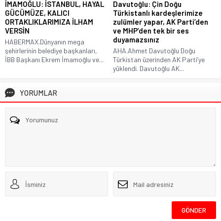
İMAMOĞLU: İSTANBUL, HAYAL
Davutoğlu: Çin Doğu
GÜCÜMÜZE, KALICI
Türkistanlı kardeşlerimize
ORTAKLIKLARIMIZA İLHAM
zulümler yapar, AK Parti’den
VERSİN
ve MHP’den tek bir ses
duyamazsınız
HABERMAX.Dünyanın mega
şehirlerinin belediye başkanları,
AHA.Ahmet Davutoğlu Doğu
İBB Başkanı Ekrem İmamoğlu ve...
Türkistan üzerinden AK Parti’ye
yüklendi. Davutoğlu AK...
YORUMLAR