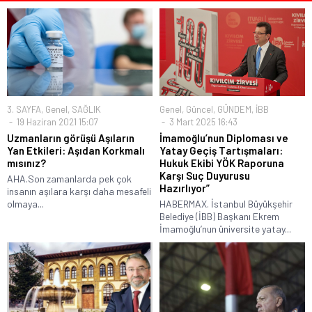
3. SAYFA
,
Genel
,
SAĞLIK
Genel
,
Güncel
,
GÜNDEM
,
İBB
19 Haziran 2021 15:07
3 Mart 2025 16:43
Uzmanların görüşü Aşıların
İmamoğlu’nun Diploması ve
Yan Etkileri: Aşıdan Korkmalı
Yatay Geçiş Tartışmaları:
mısınız?
Hukuk Ekibi YÖK Raporuna
Karşı Suç Duyurusu
AHA.Son zamanlarda pek çok
Hazırlıyor”
insanın aşılara karşı daha mesafeli
olmaya...
HABERMAX. İstanbul Büyükşehir
Belediye (İBB) Başkanı Ekrem
İmamoğlu’nun üniversite yatay...