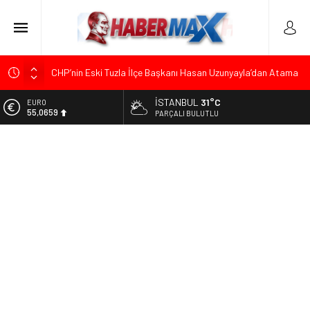
CHP’nin Eski Tuzla İlçe Başkanı Hasan Uzunyayla’dan Atama
İddialarına Yalanlama
İSTANBUL
31°C
ALTIN
Başkan Orhan Çerkez duyurdu: Çekmeköy’de Gençlik
6.521,17
PARÇALI BULUTLU
Merkezi’nin temeli atıldı
BİST
CHP’li Önder Ulutaş’tan Üsküdar Başkan Vekili Seçimine
13.685,30
Sert Tepki: “Halkın İradesini Yok Sayma Çabası”
DOLAR
Halis Gerbaga CHP Çekmeköy İlçe Başkanlığı Görevine
47,5953
Atandı
EURO
Tarihçi Yusuf Halaçoğlu’ndan TBMM’ye Sunulan Yasa Teklifine
55,0659
Sert Eleştiri: “Osmanlı’nın Hukuk Anlayışının Gerisine
Düşüldü”