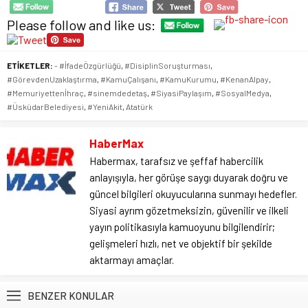
Please follow and like us:
ETİKETLER:
- #İfadeÖzgürlüğü
,
#DisiplinSoruşturması
,
#GörevdenUzaklaştırma
,
#KamuÇalışanı
,
#KamuKurumu
,
#KenanAlpay
,
#Memuriyettenİhraç
,
#sinemdedetaş
,
#SiyasiPaylaşım
,
#SosyalMedya
,
#ÜsküdarBelediyesi
,
#YeniAkit
,
Atatürk
HaberMax
Habermax, tarafsız ve şeffaf habercilik
anlayışıyla, her görüşe saygı duyarak doğru ve
güncel bilgileri okuyucularına sunmayı hedefler.
Siyasi ayrım gözetmeksizin, güvenilir ve ilkeli
yayın politikasıyla kamuoyunu bilgilendirir;
gelişmeleri hızlı, net ve objektif bir şekilde
aktarmayı amaçlar.
BENZER KONULAR