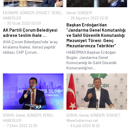
EKONOMİ
,
GÜNDEM
,
SİYASET
,
YEREL
Genel
,
GÜNDEM
HABERLER
28 Ağustos 2023 02:10
30 Ocak 2020 00:09
Başkan Erdoğan’dan
AK Partili Çorum Belediyesi
“Jandarma Genel Komutanlığı
adrese teslim ihale …
ve Sahil Güvenlik Komutanlığı
Mezuniyet Töreni: Genç
AHA.Çorum Belediyesi’nde ‘araç
Mezunlarımıza Tebrikler”
kiralama ihalesi, ilansız yapıldı’
iddiası. CHP Çorum...
HABERMAX.Başkan Erdoğan
Bugün, Jandarma Genel
Komutanlığı ile Sahil Güvenlik
Komutanlığı’nın...
DÜNYA
,
Genel
,
GÜNDEM
,
YEREL
DÜNYA
,
Genel
,
GÜNDEM
,
SİYASET
,
HABERLER
Www.habermax.net
7 Ekim 2023 22:39
6 Eylül 2020 16:25