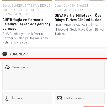
Genel
,
GÜNDEM
,
SİYASET
,
VİDEO VE
Genel
,
GÜNDEM
,
SİYASET
GALERİ
,
YEREL HABERLER
27 Eylül 2024 15:53
7 Mart 2019 01:33
DEVA Partisi Milletvekili Ösen,
CHP’li Muğla ve Marmaris
Dünya Turizm Günü’nü kutladı
Belediye Başkan adayları boş
HABERMAX. DEVA Partisi İzmir
durmuyor
Milletvekili Seda Kaya Ösen, Dünya
AHA.Cumhuriyet Halk Partisi
Turizm...
Marmaris Belediye Başkan Adayı
Mehmet Oktay ve...
YORUMLAR