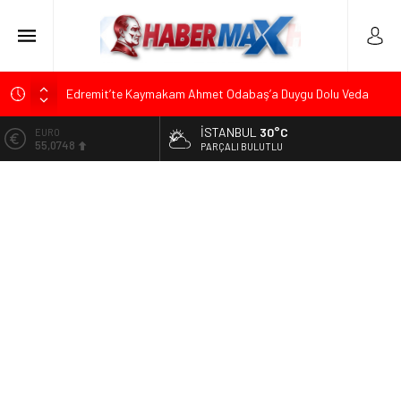
Edremit’te Kaymakam Ahmet Odabaş’a Duygu Dolu Veda
Gecesi
İSTANBUL
30°C
ALTIN
Tarihçi Yusuf Halaçoğlu’ndan TBMM’ye Sunulan Yasa Teklifine
6.623,43
PARÇALI BULUTLU
Sert Eleştiri: “Osmanlı’nın Hukuk Anlayışının Gerisine
Düşüldü”
BİST
13.785,25
CHP’nin Eski Tuzla İlçe Başkanı Hasan Uzunyayla’dan Atama
İddialarına Yalanlama
DOLAR
47,7048
Başkan Orhan Çerkez duyurdu: Çekmeköy’de Gençlik
Merkezi’nin temeli atıldı
EURO
55,0748
Soner Çiçekli’den Çekmeköy Meclisi’nde Eleştiri: “Enerjimizi
Hizmete Değil, Krizlere Harcadık”