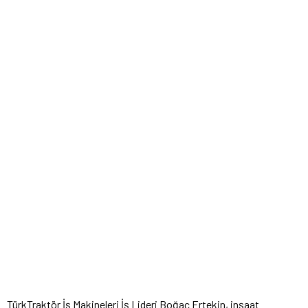
TürkTraktör İş Makineleri İş Lideri Boğaç Ertekin, inşaat