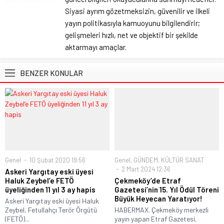
Siyasi ayrım gözetmeksizin, güvenilir ve ilkeli
yayın politikasıyla kamuoyunu bilgilendirir;
gelişmeleri hızlı, net ve objektif bir şekilde
aktarmayı amaçlar.
BENZER KONULAR
Genel
10 Şubat 2020 19:56
Genel
,
GÜNDEM
,
KÜLTÜR SANAT
2 Mart 2024 12:36
Askeri Yargıtay eski üyesi
Haluk Zeybel’e FETÖ
Çekmeköy’de Etraf
üyeliğinden 11 yıl 3 ay hapis
Gazetesi’nin 15. Yıl Ödül Töreni
Büyük Heyecan Yaratıyor!
Askeri Yargıtay eski üyesi Haluk
Zeybel, Fetullahçı Terör Örgütü
HABERMAX. Çekmeköy merkezli
(FETÖ)...
yayın yapan Etraf Gazetesi,