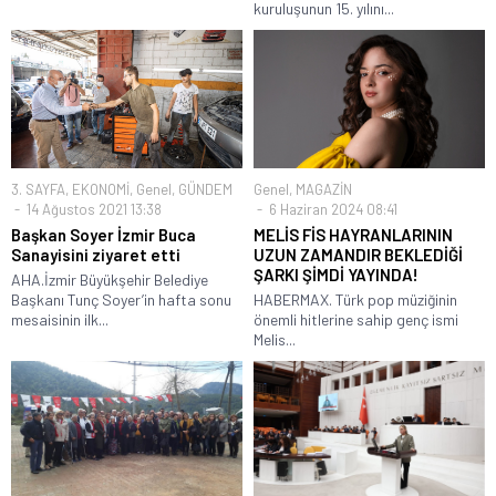
kuruluşunun 15. yılını...
3. SAYFA
,
EKONOMİ
,
Genel
,
GÜNDEM
Genel
,
MAGAZİN
14 Ağustos 2021 13:38
6 Haziran 2024 08:41
Başkan Soyer İzmir Buca
MELİS FİS HAYRANLARININ
Sanayisini ziyaret etti
UZUN ZAMANDIR BEKLEDİĞİ
ŞARKI ŞİMDİ YAYINDA!
AHA.İzmir Büyükşehir Belediye
Başkanı Tunç Soyer’in hafta sonu
HABERMAX. Türk pop müziğinin
mesaisinin ilk...
önemli hitlerine sahip genç ismi
Melis...