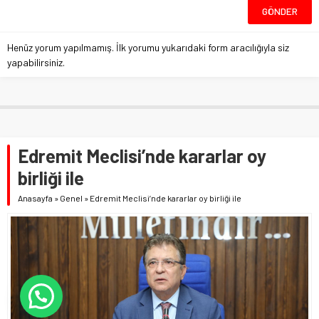
Henüz yorum yapılmamış. İlk yorumu yukarıdaki form aracılığıyla siz
yapabilirsiniz.
Edremit Meclisi’nde kararlar oy
birliği ile
Anasayfa
»
Genel
»
Edremit Meclisi’nde kararlar oy birliği ile