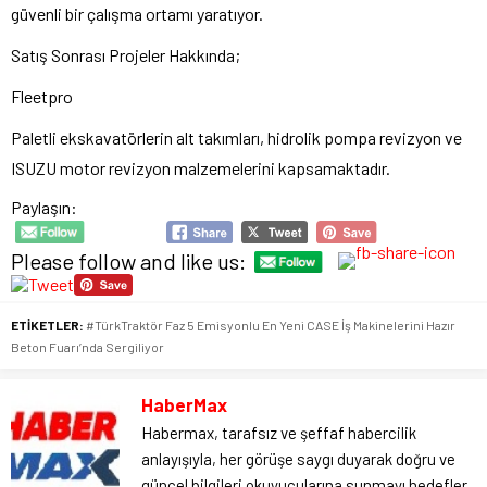
güvenli bir çalışma ortamı yaratıyor.
Satış Sonrası Projeler Hakkında;
Fleetpro
Paletli ekskavatörlerin alt takımları, hidrolik pompa revizyon ve
ISUZU motor revizyon malzemelerini kapsamaktadır.
Paylaşın:
Please follow and like us:
ETİKETLER:
#TürkTraktör Faz 5 Emisyonlu En Yeni CASE İş Makinelerini Hazır
Beton Fuarı’nda Sergiliyor
HaberMax
Habermax, tarafsız ve şeffaf habercilik
anlayışıyla, her görüşe saygı duyarak doğru ve
güncel bilgileri okuyucularına sunmayı hedefler.