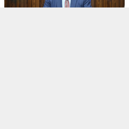
8 KASIM 2023 20:05 | SON GÜNCELLENME: 8 KASIM 2023 20:06
0
513
A
A
ABONE OL
+
-
HABERMAX.Edremit Belediye Meclisi Kasım ayı olağan
toplantısı, Belediye Başkanı Selman Hasan Arslan
yönetiminde gerçekleştirildi. 44 gündem maddesinin
görüşüldüğü toplantıda tüm kararlar oy birliği ile kabul
edildi
.