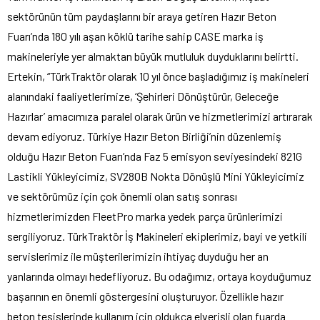
sektörünün tüm paydaşlarını bir araya getiren Hazır Beton
Fuarı’nda 180 yılı aşan köklü tarihe sahip CASE marka iş
makineleriyle yer almaktan büyük mutluluk duyduklarını belirtti.
Ertekin, “TürkTraktör olarak 10 yıl önce başladığımız iş makineleri
alanındaki faaliyetlerimize, ‘Şehirleri Dönüştürür, Geleceğe
Hazırlar’ amacımıza paralel olarak ürün ve hizmetlerimizi artırarak
devam ediyoruz. Türkiye Hazır Beton Birliği’nin düzenlemiş
olduğu Hazır Beton Fuarı’nda Faz 5 emisyon seviyesindeki 821G
Lastikli Yükleyicimiz, SV280B Nokta Dönüşlü Mini Yükleyicimiz
ve sektörümüz için çok önemli olan satış sonrası
hizmetlerimizden FleetPro marka yedek parça ürünlerimizi
sergiliyoruz. TürkTraktör İş Makineleri ekiplerimiz, bayi ve yetkili
servislerimiz ile müşterilerimizin ihtiyaç duyduğu her an
yanlarında olmayı hedefliyoruz. Bu odağımız, ortaya koyduğumuz
başarının en önemli göstergesini oluşturuyor. Özellikle hazır
beton tesislerinde kullanım için oldukça elverişli olan fuarda