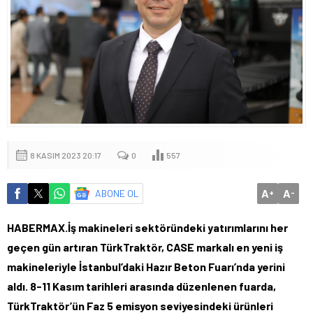
8 KASIM 2023 20:17
0
557
A
A
ABONE OL
+
-
HABERMAX.İş makineleri sektöründeki yatırımlarını her
geçen gün artıran TürkTraktör, CASE markalı en yeni iş
makineleriyle İstanbul’daki Hazır Beton Fuarı’nda yerini
aldı. 8-11 Kasım tarihleri arasında düzenlenen fuarda,
TürkTraktör’ün Faz 5 emisyon seviyesindeki ürünleri