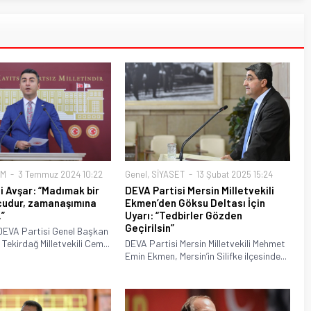
EM
3 Temmuz 2024 10:22
Genel
,
SİYASET
13 Şubat 2025 15:24
i Avşar: “Madımak bir
DEVA Partisi Mersin Milletvekili
uçudur, zamanaşımına
Ekmen’den Göksu Deltası İçin
”
Uyarı: “Tedbirler Gözden
Geçirilsin”
EVA Partisi Genel Başkan
 Tekirdağ Milletvekili Cem...
DEVA Partisi Mersin Milletvekili Mehmet
Emin Ekmen, Mersin’in Silifke ilçesinde...