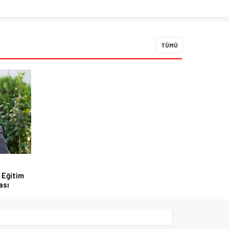
TÜMÜ
 Eğitim
ası