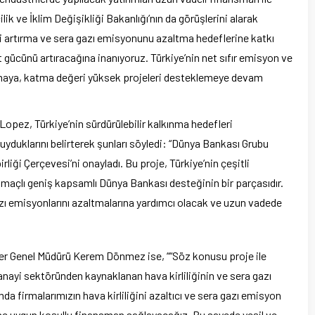
k ve İklim Değişikliği Bakanlığı’nın da görüşlerini alarak
i artırma ve sera gazı emisyonunu azaltma hedeflerine katkı
 gücünü artıracağına inanıyoruz. Türkiye’nin net sıfır emisyon ve
lmaya, katma değeri yüksek projeleri desteklemeye devam
opez, Türkiye’nin sürdürülebilir kalkınma hedefleri
uklarını belirterek şunları söyledi: “Dünya Bankası Grubu
rliği Çerçevesi’ni onayladı. Bu proje, Türkiye’nin çeşitli
açlı geniş kapsamlı Dünya Bankası desteğinin bir parçasıdır.
 gazı emisyonlarını azaltmalarına yardımcı olacak ve uzun vadede
iler Genel Müdürü Kerem Dönmez ise, ““Söz konusu proje ile
anayi sektöründen kaynaklanan hava kirliliğinin ve sera gazı
 firmalarımızın hava kirliliğini azaltıcı ve sera gazı emisyon
rine uygun koşullu finansman sağlayacağız. Bu sayede yeşil ve