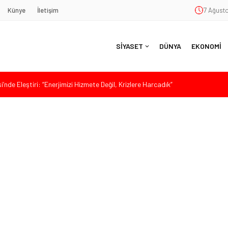
Künye
İletişim
7 Ağusto
SİYASET
DÜNYA
EKONOMİ
nde Eleştiri: “Enerjimizi Hizmete Değil, Krizlere Harcadık”
aş’a Duygu Dolu Veda Gecesi
ye Sunulan Yasa Teklifine Sert Eleştiri: “Osmanlı’nın Hukuk Anlayışının
Hasan Uzunyayla’dan Atama İddialarına Yalanlama
da Sert Tepki: “Bu Yol Yol Değil”