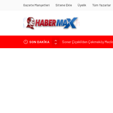
Gazete Manşetleri
Sitene Ekle
Üyelik
Tüm Yazarlar
SON DAKİKA
Soner Çiçekli’den Çekmeköy Meclisi’
Edremit’te Kaymakam Ahmet Odab
Tarihçi Yusuf Halaçoğlu’ndan TBMM’
Gerisine Düşüldü”
CHP’nin Eski Tuzla İlçe Başkanı 
İdris Şahin’den Adalet Komisyonu’n