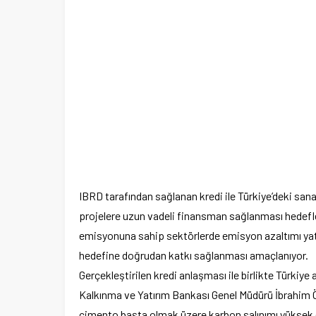
IBRD tarafından sağlanan kredi ile Türkiye’deki sa
projelere uzun vadeli finansman sağlanması hedeflen
emisyonuna sahip sektörlerde emisyon azaltımı yatı
hedefine doğrudan katkı sağlanması amaçlanıyor.
Gerçekleştirilen kredi anlaşması ile birlikte Türkiye a
Kalkınma ve Yatırım Bankası Genel Müdürü İbrahim Ö
çimento başta olmak üzere karbon salınımı yüksek en