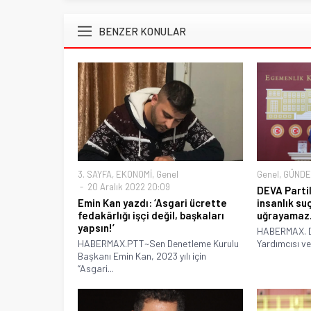
BENZER KONULAR
3. SAYFA
,
EKONOMİ
,
Genel
Genel
,
GÜND
20 Aralık 2022 20:09
DEVA Partil
Emin Kan yazdı: ‘Asgari ücrette
insanlık s
fedakârlığı işçi değil, başkaları
uğrayamaz.
yapsın!’
HABERMAX. D
HABERMAX.PTT~Sen Denetleme Kurulu
Yardımcısı ve
Başkanı Emin Kan, 2023 yılı için
“Asgari...