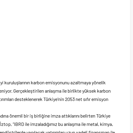
nayi kuruluşlarının karbon emisyonunu azaltmaya yönelik
iyor. Gerçekleştirilen anlaşma ile birlikte yüksek karbon
rımları desteklenerek Türkiye’nin 2053 net sıfır emisyon
dına önemli bir iş birliğine imza attıklarını belirten Türkiye
ztop, “IBRD ile imzaladığımız bu anlaşma ile metal, kimya,
düstrilerde yapılacak yatırımları uzun vadeli finansman ile