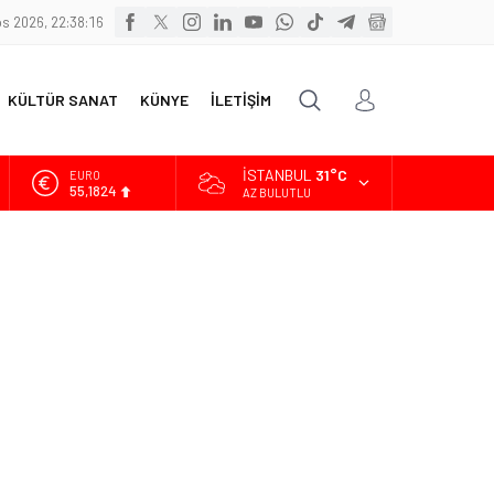
s 2026, 22:38:17
KÜLTÜR SANAT
KÜNYE
İLETİŞİM
İSTANBUL
31°C
ALTIN
6.662,10
AZ BULUTLU
BİST
13.779,39
DOLAR
47,6954
EURO
55,1824