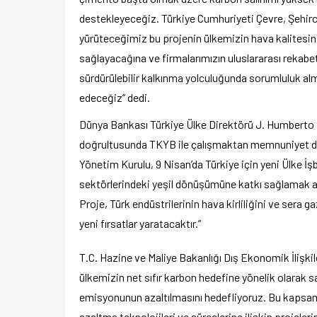
destekleyeceğiz. Türkiye Cumhuriyeti Çevre, Şehircili
yürüteceğimiz bu projenin ülkemizin hava kalitesin
sağlayacağına ve firmalarımızın uluslararası rekabet
sürdürülebilir kalkınma yolculuğunda sorumluluk a
edeceğiz” dedi.
Dünya Bankası Türkiye Ülke Direktörü J. Humberto L
doğrultusunda TKYB ile çalışmaktan memnuniyet duyd
Yönetim Kurulu, 9 Nisan’da Türkiye için yeni Ülke İşbi
sektörlerindeki yeşil dönüşümüne katkı sağlamak am
Proje, Türk endüstrilerinin hava kirliliğini ve sera
yeni fırsatlar yaratacaktır.”
T.C. Hazine ve Maliye Bakanlığı Dış Ekonomik İlişk
ülkemizin net sıfır karbon hedefine yönelik olarak s
emisyonunun azaltılmasını hedefliyoruz. Bu kapsamda
azaltma teknolojileri ve süreçlerine ilişkin projele