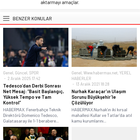
aktarmayı amaçlar.
BENZER KONULAR
Genel
,
Güncel
,
SPOR
Genel
,
Www.habermax.net
,
YEREL
2 Aralık 2025 17:42
HABERLER
13 Aralık 2021 18:28
Tedesco’dan Derbi Sonrası
Net Mesaj: “Basit Başlangıç,
Nurhak Karaçar’ın Ulaşım
Yüksek Tempo ve Tam
Sorunu Büyükşehir’le
Kontrol”
Çözülüyor
HABERMAX. Fenerbahçe Teknik
HABERMAX.Nurhak’ın iki kırsal
Direktörü Domenico Tedesco,
mahallesi Kullar ve Tatlar’da atıl
Galatasaray ile 1-1 berabere...
kamu kurumlarını...