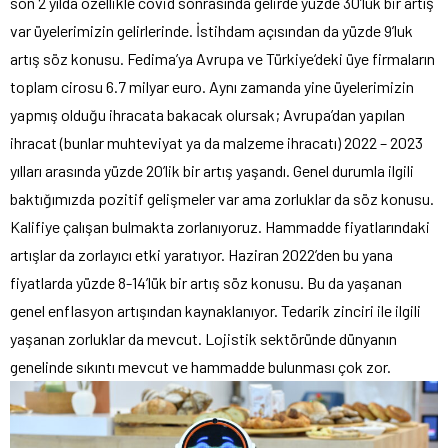
son 2 yılda özellikle covid sonrasında gelirde yüzde 30’luk bir artış
var üyelerimizin gelirlerinde. İstihdam açısından da yüzde 9’luk
artış söz konusu. Fedima’ya Avrupa ve Türkiye’deki üye firmaların
toplam cirosu 6.7 milyar euro. Aynı zamanda yine üyelerimizin
yapmış olduğu ihracata bakacak olursak; Avrupa’dan yapılan
ihracat (bunlar muhteviyat ya da malzeme ihracatı) 2022 – 2023
yılları arasında yüzde 20’lik bir artış yaşandı. Genel durumla ilgili
baktığımızda pozitif gelişmeler var ama zorluklar da söz konusu.
Kalifiye çalışan bulmakta zorlanıyoruz. Hammadde fiyatlarındaki
artışlar da zorlayıcı etki yaratıyor. Haziran 2022’den bu yana
fiyatlarda yüzde 8-14’lük bir artış söz konusu. Bu da yaşanan
genel enflasyon artışından kaynaklanıyor. Tedarik zinciri ile ilgili
yaşanan zorluklar da mevcut. Lojistik sektöründe dünyanın
genelinde sıkıntı mevcut ve hammadde bulunması çok zor.