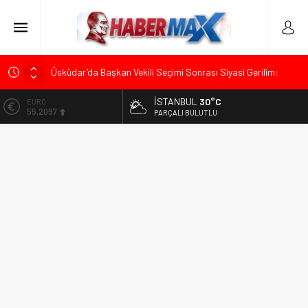
Üsküdar’da Başkan Vekili Seçimi Sonrası Siyasi Gerilim:
Özgür Çelik’ten “Sinsi Plan ve Operasyon” Tepkisi
İSTANBUL
30°C
ALTIN
Muharrem İnce’den Mehmet Şimşek’e Sert Tepki: “Düşün Bu
6.680,93
PARÇALI BULUTLU
Milletin Yakasından”
BİST
Ümit Özdağ’dan Gazilere Destek: “Türkiye, Gazilerinin
13.795,57
Taleplerini Kabul Etmeli”
DOLAR
TOKDEF Başkanı Fevzi Can Büşürüm’de Sert Konuştu: “Bu
47,7189
Toprakları Teslim Etmeyeceğiz”
EURO
Kılıçdaroğlu’ndan “Türk Baharı” Mesajı: “Milletimizin Birliği
55,2097
Karşısında Zemheri Kışı Yaşatacağız”