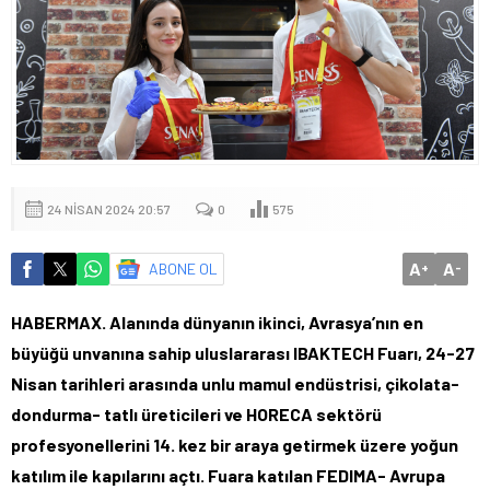
24 NISAN 2024 20:57
0
575
A
A
ABONE OL
+
-
HABERMAX. Alanında dünyanın ikinci, Avrasya’nın en
büyüğü unvanına sahip uluslararası IBAKTECH Fuarı, 24-27
Nisan tarihleri arasında unlu mamul endüstrisi, çikolata-
dondurma- tatlı üreticileri ve HORECA sektörü
profesyonellerini 14. kez bir araya getirmek üzere yoğun
katılım ile kapılarını açtı. Fuara katılan FEDIMA- Avrupa