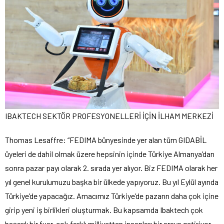
IBAKTECH SEKTÖR PROFESYONELLERİ İÇİN İLHAM MERKEZİ
Thomas Lesaffre: “FEDIMA bünyesinde yer alan tüm GIDABİL
üyeleri de dahil olmak üzere hepsinin içinde Türkiye Almanya’dan
sonra pazar payı olarak 2. sırada yer alıyor. Biz FEDIMA olarak her
yıl genel kurulumuzu başka bir ülkede yapıyoruz. Bu yıl Eylül ayında
Türkiye’de yapacağız. Amacımız Türkiye’de pazarın daha çok içine
girip yeni iş birlikleri oluşturmak. Bu kapsamda Ibaktech çok
başarılı bir fuar, çok farklı milliyetten insanları bir araya getiriyor.