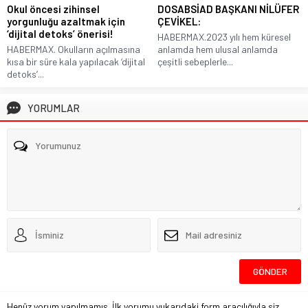
Okul öncesi zihinsel
DOSABSİAD BAŞKANI NİLÜFER
yorgunluğu azaltmak için
ÇEVİKEL:
‘dijital detoks’ önerisi!
HABERMAX.2023 yılı hem küresel
HABERMAX. Okulların açılmasına
anlamda hem ulusal anlamda
kısa bir süre kala yapılacak ‘dijital
çeşitli sebeplerle...
detoks’...
YORUMLAR
Henüz yorum yapılmamış. İlk yorumu yukarıdaki form aracılığıyla siz