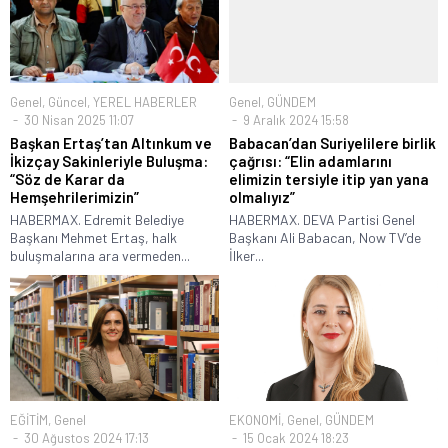
Genel
,
Güncel
,
YEREL HABERLER
Genel
,
GÜNDEM
30 Nisan 2025 11:07
9 Aralık 2024 15:58
Başkan Ertaş’tan Altınkum ve
Babacan’dan Suriyelilere birlik
İkizçay Sakinleriyle Buluşma:
çağrısı: “Elin adamlarını
“Söz de Karar da
elimizin tersiyle itip yan yana
Hemşehrilerimizin”
olmalıyız”
HABERMAX. Edremit Belediye
HABERMAX. DEVA Partisi Genel
Başkanı Mehmet Ertaş, halk
Başkanı Ali Babacan, Now TV’de
buluşmalarına ara vermeden...
İlker...
EĞİTİM
,
Genel
EKONOMİ
,
Genel
,
GÜNDEM
30 Ağustos 2024 17:13
15 Ocak 2024 18:23