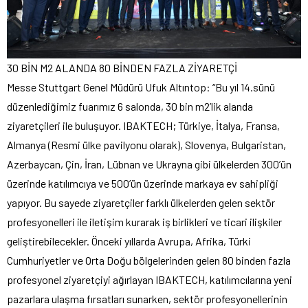
30 BİN M2 ALANDA 80 BİNDEN FAZLA ZİYARETÇİ
Messe Stuttgart Genel Müdürü Ufuk Altıntop: “Bu yıl 14.sünü
düzenlediğimiz fuarımız 6 salonda, 30 bin m2’lik alanda
ziyaretçileri ile buluşuyor. IBAKTECH; Türkiye, İtalya, Fransa,
Almanya (Resmi ülke pavilyonu olarak), Slovenya, Bulgaristan,
Azerbaycan, Çin, İran, Lübnan ve Ukrayna gibi ülkelerden 300’ün
üzerinde katılımcıya ve 500’ün üzerinde markaya ev sahipliği
yapıyor. Bu sayede ziyaretçiler farklı ülkelerden gelen sektör
profesyonelleri ile iletişim kurarak iş birlikleri ve ticari ilişkiler
geliştirebilecekler. Önceki yıllarda Avrupa, Afrika, Türki
Cumhuriyetler ve Orta Doğu bölgelerinden gelen 80 binden fazla
profesyonel ziyaretçiyi ağırlayan IBAKTECH, katılımcılarına yeni
pazarlara ulaşma fırsatları sunarken, sektör profesyonellerinin