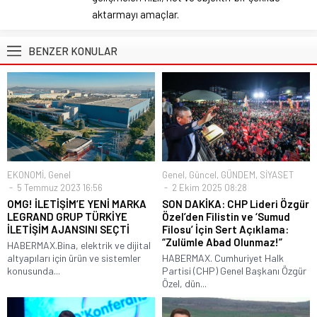
aktarmayı amaçlar.
BENZER KONULAR
EKONOMİ
,
Genel
Genel
,
Güncel
,
GÜNDEM
,
SİYASET
5 Temmuz 2023 16:56
2 Ekim 2025 08:28
OMG! İLETİŞİM’E YENİ MARKA
SON DAKİKA: CHP Lideri Özgür
LEGRAND GRUP TÜRKİYE
Özel’den Filistin ve ‘Sumud
İLETİŞİM AJANSINI SEÇTİ
Filosu’ İçin Sert Açıklama:
“Zulümle Abad Olunmaz!”
HABERMAX.Bina, elektrik ve dijital
altyapıları için ürün ve sistemler
HABERMAX. Cumhuriyet Halk
konusunda...
Partisi (CHP) Genel Başkanı Özgür
Özel, dün...