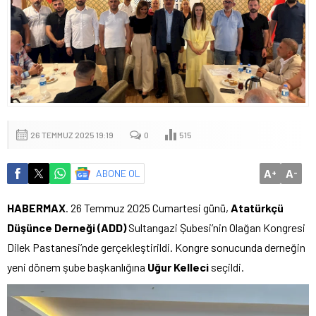
26 TEMMUZ 2025 19:19
0
515
A
A
ABONE OL
+
-
HABERMAX
. 26 Temmuz 2025 Cumartesi günü,
Atatürkçü
Düşünce Derneği (ADD)
Sultangazi Şubesi’nin Olağan Kongresi
Dilek Pastanesi’nde gerçekleştirildi. Kongre sonucunda derneğin
yeni dönem şube başkanlığına
Uğur Kelleci
seçildi.