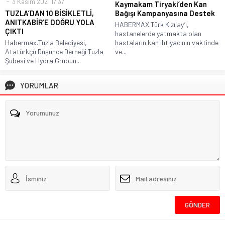
3 Kasım 2021 17:37
Kaymakam Tiryaki’den Kan
TUZLA’DAN 10 BİSİKLETLİ,
Bağışı Kampanyasına Destek
ANITKABİR’E DOĞRU YOLA
HABERMAX.Türk Kızılay’ı,
ÇIKTI
hastanelerde yatmakta olan
Habermax.Tuzla Belediyesi,
hastaların kan ihtiyacının vaktinde
Atatürkçü Düşünce Derneği Tuzla
ve...
Şubesi ve Hydra Grubun...
YORUMLAR