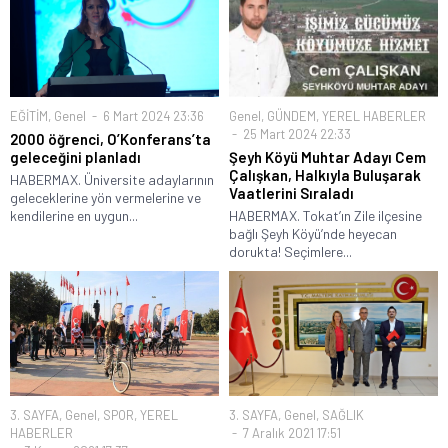
EĞİTİM
,
Genel
6 Mart 2024 23:36
Genel
,
GÜNDEM
,
YEREL HABERLER
25 Mart 2024 22:33
2000 öğrenci, O’Konferans’ta
geleceğini planladı
Şeyh Köyü Muhtar Adayı Cem
Çalışkan, Halkıyla Buluşarak
HABERMAX. Üniversite adaylarının
Vaatlerini Sıraladı
geleceklerine yön vermelerine ve
kendilerine en uygun...
HABERMAX. Tokat’ın Zile ilçesine
bağlı Şeyh Köyü’nde heyecan
dorukta! Seçimlere...
3. SAYFA
,
Genel
,
SPOR
,
YEREL
3. SAYFA
,
Genel
,
SAĞLIK
HABERLER
7 Aralık 2021 17:51