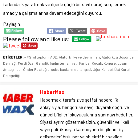
farkındalık yaratmak ve ilçede güçlü bir sivil duruş sergilemek
amacıyla çalışmalarına devam edeceğini duyurdu.
Paylaşın:
Please follow and like us:
ETİKETLER:
- #Sivil toplum
,
ADD
,
Atatürk ilke ve devrimleri
,
Atatürkçü Düşünce
Derneği
,
Ferdi Özel
,
Gençlik
,
kadın temsiliyeti
,
Kanber Koçak
,
Kongre
,
Lozan
Antlaşması
,
Önder Polatoğlu
,
şube başkanı
,
sultangazi
,
Uğur Kelleci
,
Üst Kurul
Delegeliği
HaberMax
Habermax, tarafsız ve şeffaf habercilik
anlayışıyla, her görüşe saygı duyarak doğru ve
güncel bilgileri okuyucularına sunmayı hedefler.
Siyasi ayrım gözetmeksizin, güvenilir ve ilkeli
yayın politikasıyla kamuoyunu bilgilendirir;
gelişmeleri hızlı, net ve objektif bir şekilde