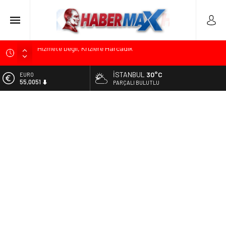
Edremit’te Kaymakam Ahmet Odabaş’a Duygu Dolu Veda
Gecesi
İSTANBUL
30°C
ALTIN
Tarihçi Yusuf Halaçoğlu’ndan TBMM’ye Sunulan Yasa Teklifine
6.584,66
PARÇALI BULUTLU
Sert Eleştiri: “Osmanlı’nın Hukuk Anlayışının Gerisine
Düşüldü”
BİST
13.889,75
CHP’nin Eski Tuzla İlçe Başkanı Hasan Uzunyayla’dan Atama
İddialarına Yalanlama
DOLAR
47,7046
Başkan Orhan Çerkez duyurdu: Çekmeköy’de Gençlik
Merkezi’nin temeli atıldı
EURO
55,0051
Soner Çiçekli’den Çekmeköy Meclisi’nde Eleştiri: “Enerjimizi
Hizmete Değil, Krizlere Harcadık”