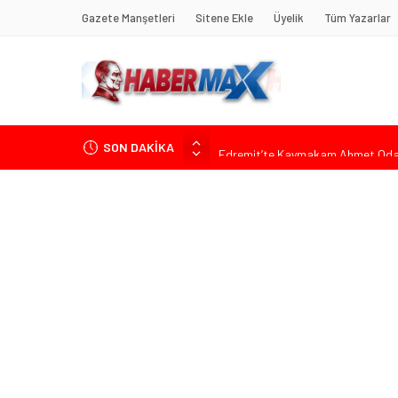
Gazete Manşetleri
Sitene Ekle
Üyelik
Tüm Yazarlar
SON DAKİKA
Edremit’te Kaymakam Ahmet Odab
Tarihçi Yusuf Halaçoğlu’ndan TBMM’
Gerisine Düşüldü”
CHP’nin Eski Tuzla İlçe Başkanı 
Başkan Orhan Çerkez duyurdu: Çekm
Soner Çiçekli’den Çekmeköy Meclisi’