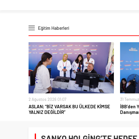
Eğitim Haberleri
2 Ağustos 2026 01:07
31 Temmuz
ASLAN; “BİZ VARSAK BU ÜLKEDE KİMSE
İBB’den 
YALNIZ DEĞİLDİR”
Danışman
SANKO HOLGİNG’TE HEDEF