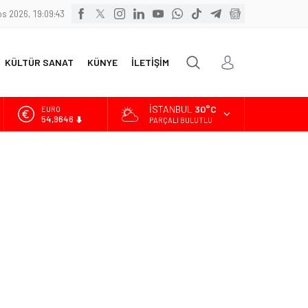
s 2026, 19:09:45
KÜLTÜR SANAT
KÜNYE
İLETİŞİM
İSTANBUL
30°C
ALTIN
6.488,95
PARÇALI BULUTLU
BİST
13.798,82
DOLAR
47,5939
EURO
54,9646