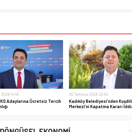
 2026 14:45
30 Temmuz 2026 23:50
YKS Adaylarına Ücretsiz Tercih
Kadıköy Belediyesi’nden Kuşdili
lığı
Merkezi’ni Kapatma Kararı İddi
 DÖNGÜSEL EKONOMİ