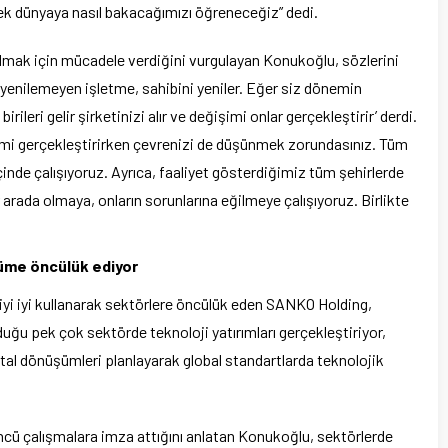
ek dünyaya nasıl bakacağımızı öğreneceğiz” dedi.
t olmak için mücadele verdiğini vurgulayan Konukoğlu, sözlerini
yenilemeyen işletme, sahibini yeniler. Eğer siz dönemin
eri gelir şirketinizi alır ve değişimi onlar gerçekleştirir’ derdi.
mi gerçekleştirirken çevrenizi de düşünmek zorundasınız. Tüm
içinde çalışıyoruz. Ayrıca, faaliyet gösterdiğimiz tüm şehirlerde
r arada olmaya, onların sorunlarına eğilmeye çalışıyoruz. Birlikte
üme öncülük ediyor
ojiyi iyi kullanarak sektörlere öncülük eden SANKO Holding,
uğu pek çok sektörde teknoloji yatırımları gerçekleştiriyor,
ital dönüşümleri planlayarak global standartlarda teknolojik
ncü çalışmalara imza attığını anlatan Konukoğlu, sektörlerde