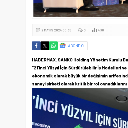
2 MAYIS 2024 00:35
0
438
ABONE OL
HABERMAX. SANKO Holding Yönetim Kurulu Başk
“21’inci Yüzyıl İçin Sürdürülebilir İş Modelleri v
ekonomik olarak büyük bir değişimin arifesinde
sanayi şirketi olarak kritik bir rol oynadıkların