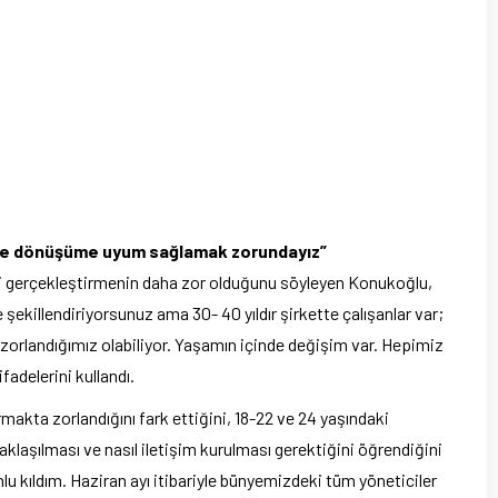
m ve dönüşüme uyum sağlamak zorundayız”
imi gerçekleştirmenin daha zor olduğunu söyleyen Konukoğlu,
 şekillendiriyorsunuz ama 30- 40 yıldır şirkette çalışanlar var;
rlandığımız olabiliyor. Yaşamın içinde değişim var. Hepimiz
delerini kullandı.
rmakta zorlandığını fark ettiğini, 18-22 ve 24 yaşındaki
aklaşılması ve nasıl iletişim kurulması gerektiğini öğrendiğini
u kıldım. Haziran ayı itibariyle bünyemizdeki tüm yöneticiler