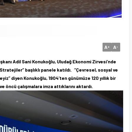
A
A
+
-
anı Adil Sani Konukoğlu, Uludağ Ekonomi Zirvesi’nde
e Stratejiler” başlıklı panele katıldı. “Çevresel, sosyal ve
yiz” diyen Konukoğlu, 1904’ten günümüze 120 yıllık bir
ı ve öncü çalışmalara imza attıklarını aktardı.