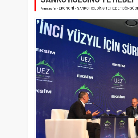
Anasayfa
»
EKONOMİ
»
SANKO HOLGİNG’TE HEDEF DÖNGÜS