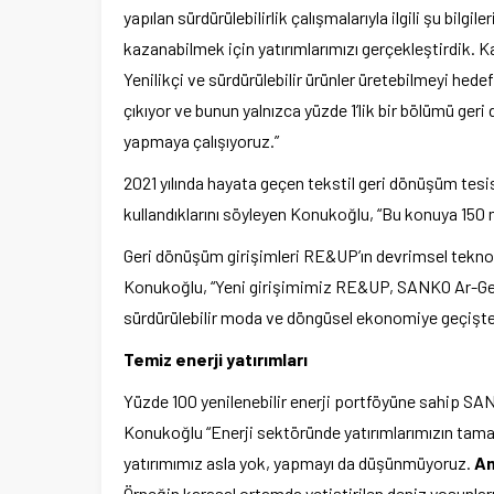
yapılan sürdürülebilirlik çalışmalarıyla ilgili şu bilgi
kazanabilmek için yatırımlarımızı gerçekleştirdik. 
Yenilikçi ve sürdürülebilir ürünler üretebilmeyi hed
çıkıyor ve bunun yalnızca yüzde 1’lik bir bölümü ge
yapmaya çalışıyoruz.”
2021 yılında hayata geçen tekstil geri dönüşüm tesi
kullandıklarını söyleyen Konukoğlu, “Bu konuya 150 mi
Geri dönüşüm girişimleri RE&UP’ın devrimsel tekno
Konukoğlu, “Yeni girişimimiz RE&UP, SANKO Ar-Ge’si
sürdürülebilir moda ve döngüsel ekonomiye geçişte
Temiz enerji yatırımları
Yüzde 100 yenilenebilir enerji portföyüne sahip SAN
Konukoğlu
“Enerji sektöründe yatırımlarımızın tamam
yatırımımız asla yok, yapmayı da düşünmüyoruz.
Am
Örneğin karasal ortamda yetiştirilen deniz yosunları