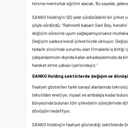
tersine mentorluk eğitimi alacak. Bu sayede, gelec
SANKO Holding’in 120 yıldır sürdürülebilir bir şirke
şöyle sürdürdü: “Rahmetli babam Sani Bey, ‘kendini 
değişim sürecine uyum sağlayamıyorsanız mutlaka biril
Değişim sadece kendi şirketinizde olmuyor. Değişi
tedarik zincirinde sorumlu olan firmalarla iş birliği 
çalışanlarımızın dışında kalan arkadaşlarımızla da bi
hareket etme çabası içerisindeyiz.”
SANKO Holding sektörlerde değişim ve dönüş
Faaliyet gösterilen farklı sanayi alanlarında teknol
tekstilden enerjiye, inşaat ve ambalaja kadar bulund
bünyesinde bulunan tüm şirketlerin süreçlerinde dij
dönüşüm hedefliyor.
SANKO Holding’in faaliyet gösterdiği sektörlerde ö