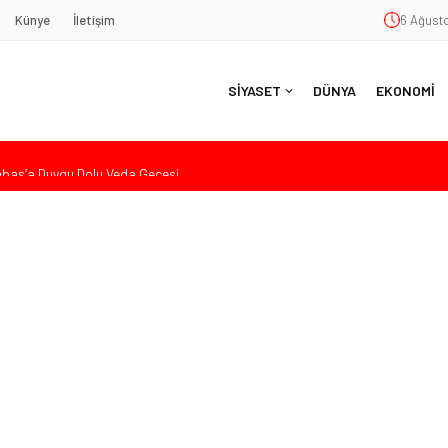
Künye
İletişim
6 Ağusto
SİYASET
DÜNYA
EKONOMİ
aş’a Duygu Dolu Veda Gecesi
ye Sunulan Yasa Teklifine Sert Eleştiri: “Osmanlı’nın Hukuk Anlayışının
Hasan Uzunyayla’dan Atama İddialarına Yalanlama
eköy’de Gençlik Merkezi’nin temeli atıldı
nde Eleştiri: “Enerjimizi Hizmete Değil, Krizlere Harcadık”