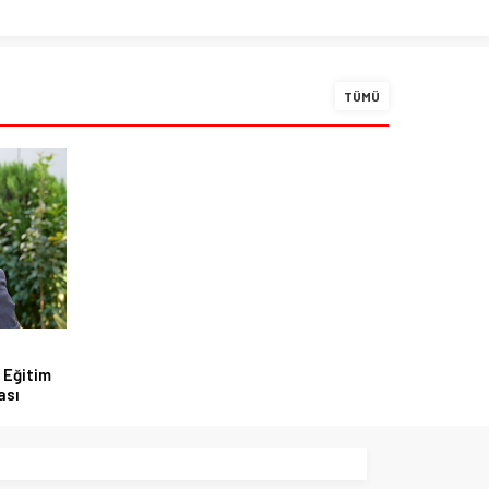
TÜMÜ
 Eğitim
ası