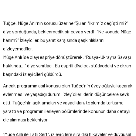
Tuğçe, Müge Anlı’nın sorusu üzerine “Şu an fikrimiz değişti mi?”
diye sorduğunda, beklenmedik bir cevap verdi: “Ne konuda Müge
hanım?” İzleyiciler, bu yanıt karşısında şaşkınlıklarını
gizleyemediler.
Müge Anlı ise olayı espriye dönüştürerek, “Rusya-Ukrayna Savaşı
hakkında…” diye yanıtladı. Bu esprili diyalog, stüdyodaki ve ekran
başındaki izleyicileri güldürdü.
Ancak programın asıl konusu olan Tuğçe’nin üvey oğluyla kaçarak
evlenmesi ve yaşadığı durum, izleyicileri derin düşüncelere sevk
etti. Tuğçe’nin açıklamaları ve yaşadıkları, toplumda tartışma
yarattı ve programın ilerleyen bölümlerinde konunun daha detaylı
ele alınması bekleniyor.
“Müge Anlı ile Tatlı Sert”, izleyicilere sıra dışı hikayeler ve duygusal