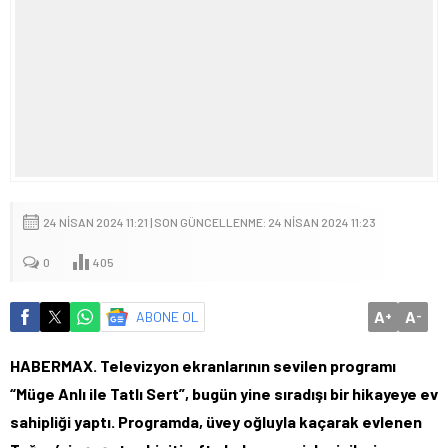
24 NISAN 2024 11:21 | SON GÜNCELLENME: 24 NISAN 2024 11:23
0
405
A
A
ABONE OL
+
-
HABERMAX. Televizyon ekranlarının sevilen programı
“Müge Anlı ile Tatlı Sert”, bugün yine sıradışı bir hikayeye ev
sahipliği yaptı. Programda, üvey oğluyla kaçarak evlenen