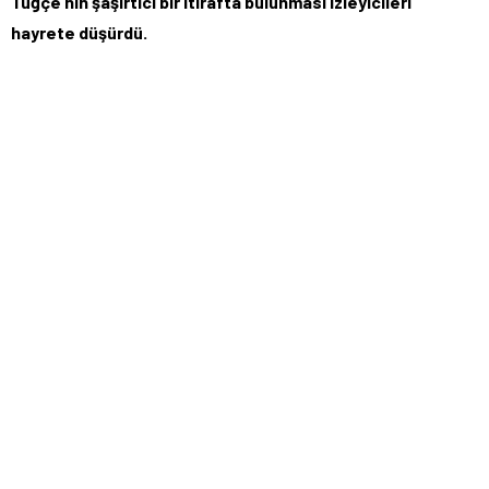
Tuğçe’nin şaşırtıcı bir itirafta bulunması izleyicileri
hayrete düşürdü.