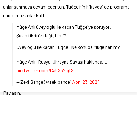
anlar sunmaya devam ederken, Tuğçe’nin hikayesi de programa
unutulmaz anlar kattı.
Müge Anlı üvey oğlu ile kaçan Tuğçe'ye soruyor:
Şu an fikriniz değişti mi?
Üvey oğlu ile kaçan Tuğçe: Ne konuda Müge hanım?
Müge Anlı: Rusya-Ukrayna Savaşı hakkında….
pic.twitter.com/Ca5X52IgtS
— Zeki Bahçe (@zekibahce)
April 23, 2024
Paylaşın:
Please follow and like us: