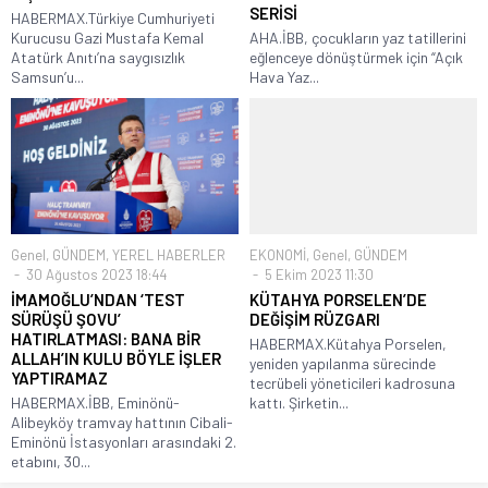
SERİSİ
HABERMAX.Türkiye Cumhuriyeti
Kurucusu Gazi Mustafa Kemal
AHA.İBB, çocukların yaz tatillerini
Atatürk Anıtı’na saygısızlık
eğlenceye dönüştürmek için “Açık
Samsun’u...
Hava Yaz...
Genel
,
GÜNDEM
,
YEREL HABERLER
EKONOMİ
,
Genel
,
GÜNDEM
30 Ağustos 2023 18:44
5 Ekim 2023 11:30
İMAMOĞLU’NDAN ‘TEST
KÜTAHYA PORSELEN’DE
SÜRÜŞÜ ŞOVU’
DEĞİŞİM RÜZGARI
HATIRLATMASI: BANA BİR
HABERMAX.Kütahya Porselen,
ALLAH’IN KULU BÖYLE İŞLER
yeniden yapılanma sürecinde
YAPTIRAMAZ
tecrübeli yöneticileri kadrosuna
HABERMAX.İBB, Eminönü-
kattı. Şirketin...
Alibeyköy tramvay hattının Cibali-
Eminönü İstasyonları arasındaki 2.
etabını, 30...