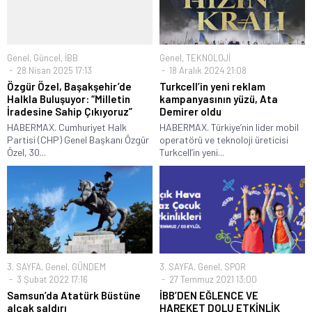
Genel
,
Güncel
,
İBB
Genel
,
TEKNOLOJİ
28 Nisan 2025 17:13
18 Aralık 2024 21:08
Özgür Özel, Başakşehir’de
Turkcell’in yeni reklam
Halkla Buluşuyor: “Milletin
kampanyasının yüzü, Ata
İradesine Sahip Çıkıyoruz”
Demirer oldu
HABERMAX. Cumhuriyet Halk
HABERMAX. Türkiye’nin lider mobil
Partisi (CHP) Genel Başkanı Özgür
operatörü ve teknoloji üreticisi
Özel, 30...
Turkcell’in yeni...
3. SAYFA
,
Genel
,
GÜNDEM
3. SAYFA
,
Genel
,
SPOR
3 Şubat 2022 17:16
27 Temmuz 2021 13:00
Samsun’da Atatürk Büstüne
İBB’DEN EĞLENCE VE
alçak saldırı
HAREKET DOLU ETKİNLİK