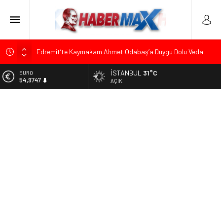
Edremit’te Kaymakam Ahmet Odabaş’a Duygu Dolu Veda
Gecesi
İSTANBUL
31°C
ALTIN
Tarihçi Yusuf Halaçoğlu’ndan TBMM’ye Sunulan Yasa Teklifine
6.499,25
AÇIK
Sert Eleştiri: “Osmanlı’nın Hukuk Anlayışının Gerisine
Düşüldü”
BİST
13.798,82
CHP’nin Eski Tuzla İlçe Başkanı Hasan Uzunyayla’dan Atama
İddialarına Yalanlama
DOLAR
47,5921
Başkan Orhan Çerkez duyurdu: Çekmeköy’de Gençlik
Merkezi’nin temeli atıldı
EURO
54,9747
Soner Çiçekli’den Çekmeköy Meclisi’nde Eleştiri: “Enerjimizi
Hizmete Değil, Krizlere Harcadık”