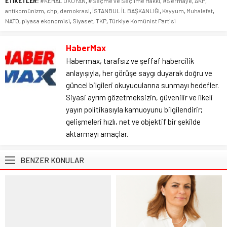
ETİKETLER:
#KEMAL OKUYAN
,
#Seçme ve Seçilme Hakkı
,
#Sermaye
,
AKP
,
antikomünizm
,
chp
,
demokrasi
,
İSTANBUL İL BAŞKANLIĞI
,
Kayyum
,
Muhalefet
,
NATO
,
piyasa ekonomisi
,
Siyaset
,
TKP
,
Türkiye Komünist Partisi
HaberMax
Habermax, tarafsız ve şeffaf habercilik
anlayışıyla, her görüşe saygı duyarak doğru ve
güncel bilgileri okuyucularına sunmayı hedefler.
Siyasi ayrım gözetmeksizin, güvenilir ve ilkeli
yayın politikasıyla kamuoyunu bilgilendirir;
gelişmeleri hızlı, net ve objektif bir şekilde
aktarmayı amaçlar.
BENZER KONULAR