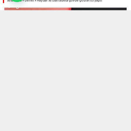
Anasayfa
»
Genel
»
Haydar Arslan adeta gövde gösterisi yaptı
7 EYLÜL 2025 16:11 | SON GÜNCELLENME: 7 EYLÜL 2025 16:12
0
600
A
A
ABONE OL
+
-