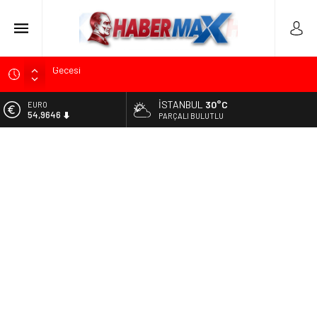
Tarihçi Yusuf Halaçoğlu’ndan TBMM’ye Sunulan Yasa Teklifine
Sert Eleştiri: “Osmanlı’nın Hukuk Anlayışının Gerisine
Düşüldü”
İSTANBUL
30°C
ALTIN
6.488,95
PARÇALI BULUTLU
CHP’nin Eski Tuzla İlçe Başkanı Hasan Uzunyayla’dan Atama
İddialarına Yalanlama
BİST
13.798,82
Başkan Orhan Çerkez duyurdu: Çekmeköy’de Gençlik
Merkezi’nin temeli atıldı
DOLAR
47,5939
CHP’li Önder Ulutaş’tan Üsküdar Başkan Vekili Seçimine
Sert Tepki: “Halkın İradesini Yok Sayma Çabası”
EURO
54,9646
Edremit’te Kaymakam Ahmet Odabaş’a Duygu Dolu Veda
Gecesi