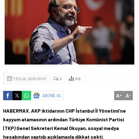
7 EYLÜL 2025 20:27
0
618
A
A
ABONE OL
+
-
HABERMAX. AKP iktidarının CHP İstanbul İl Yönetimi’ne
kayyum atamasının ardından Türkiye Komünist Partisi
(TKP) Genel Sekreteri Kemal Okuyan, sosyal medya
hesabından yaptığı açıklamayla dikkat çekti
.