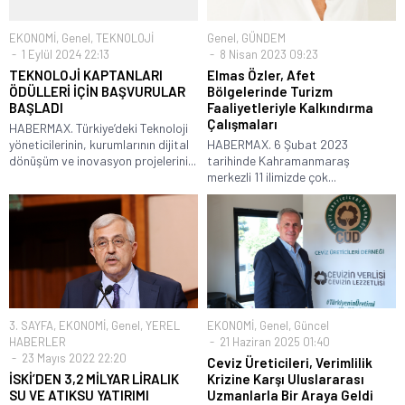
EKONOMİ
,
Genel
,
TEKNOLOJİ
Genel
,
GÜNDEM
1 Eylül 2024 22:13
8 Nisan 2023 09:23
TEKNOLOJİ KAPTANLARI
Elmas Özler, Afet
ÖDÜLLERİ İÇİN BAŞVURULAR
Bölgelerinde Turizm
BAŞLADI
Faaliyetleriyle Kalkındırma
Çalışmaları
HABERMAX. Türkiye’deki Teknoloji
yöneticilerinin, kurumlarının dijital
HABERMAX. 6 Şubat 2023
dönüşüm ve inovasyon projelerini...
tarihinde Kahramanmaraş
merkezli 11 ilimizde çok...
3. SAYFA
,
EKONOMİ
,
Genel
,
YEREL
EKONOMİ
,
Genel
,
Güncel
HABERLER
21 Haziran 2025 01:40
23 Mayıs 2022 22:20
Ceviz Üreticileri, Verimlilik
İSKİ’DEN 3,2 MİLYAR LİRALIK
Krizine Karşı Uluslararası
SU VE ATIKSU YATIRIMI
Uzmanlarla Bir Araya Geldi