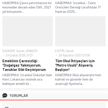
HABERMAX.Çevre yatırımlarına hız
HABERMAX. İstanbul – Ceviz
kesmeden devam eden İSKİ, 2021
Üreticileri Derneği tarafından 17
yılı bütçesinin...
Haziran 2025...
EKONOMİ
,
Genel
,
GÜNDEM
EĞİTİM
,
Genel
24 Şubat 2025 21:27
29 Ağustos 2023 01:06
Emeklinin Çaresizliği:
Tüm Okul İhtiyaçları için
“Doğalgaz Yakmıyorum,
“Metro Usulü” Alışveriş
Tavuklar Gibi Geçiniyorum
Başlıyor!
HABERMAX. İstanbul Üsküdar’daki
HABERMAX.Okul alışverişini hem
Kent Lokantası önünde sıra
kaliteli ve güvenilir hem de
bekleyen emekli bir...
avantajlı fiyatlarla...
YORUMLAR