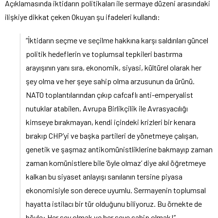
Açıklamasında iktidarın politikaları ile sermaye düzeni arasındaki
ilişkiye dikkat çeken Okuyan şu ifadeleri kullandı:
“İktidarın seçme ve seçilme hakkına karşı saldırıları güncel
politik hedeflerin ve toplumsal tepkileri bastırma
arayışının yanı sıra, ekonomik, siyasi, kültürel olarak her
şey olma ve her şeye sahip olma arzusunun da ürünü.
NATO toplantılarından çıkıp cafcaflı anti-emperyalist
nutuklar atabilen, Avrupa Birlikçilik ile Avrasyacılığı
kimseye bırakmayan, kendi içindeki krizleri bir kenara
bırakıp CHP’yi ve başka partileri de yönetmeye çalışan,
genetik ve şaşmaz antikomünistliklerine bakmayıp zaman
zaman komünistlere bile ‘öyle olmaz’ diye akıl öğretmeye
kalkan bu siyaset anlayışı sanılanın tersine piyasa
ekonomisiyle son derece uyumlu. Sermayenin toplumsal
hayatta istilacı bir tür olduğunu biliyoruz. Bu örnekte de
böyle: Her şey olmak ve her şeye sahip olmak!”