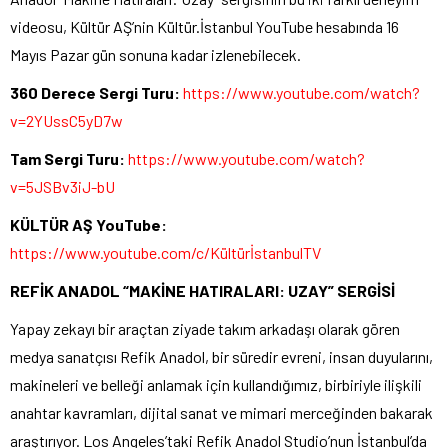
videosu, Kültür AŞ’nin Kültür.İstanbul YouTube hesabında 16
Mayıs Pazar gün sonuna kadar izlenebilecek.
360 Derece Sergi Turu:
https://www.youtube.com/watch?
v=2YUssC5yD7w
Tam Sergi Turu:
https://www.youtube.com/watch?
v=5JSBv3iJ-bU
KÜLTÜR AŞ YouTube:
https://www.youtube.com/c/KültürİstanbulTV
REFİK ANADOL “MAKİNE HATIRALARI: UZAY” SERGİSİ
Yapay zekayı bir araçtan ziyade takım arkadaşı olarak gören
medya sanatçısı Refik Anadol, bir süredir evreni, insan duyularını,
makineleri ve belleği anlamak için kullandığımız, birbiriyle ilişkili
anahtar kavramları, dijital sanat ve mimari merceğinden bakarak
araştırıyor. Los Angeles’taki Refik Anadol Studio’nun İstanbul’da