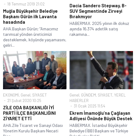
18 Temmuz 2019 21:02
Dacia Sandero Stepway, B-
Muğla Büyükşehir Belediye
SUV Segmentinde Zirveyi
Başkanı Gürün ilk Lavanta
Bırakmıyor
hasadında
HABERMAX. 2025 yılının ilk dokuz
AHA.Başkan Gürün; “Amacımız
ayında 16.374 adetlik satış
tarımsal yönden üreticimizi
rakamına...
desteklemek, köyünde yaşamasını,
geliri...
EKONOMİ
,
Genel
,
SİYASET
Genel
,
GÜNDEM
,
SİYASET
,
YEREL
21 Şubat 2020 10:25
HABERLER
31 Ocak 2025 11:54
ZİLE ODA BAŞKANLIĞI İYİ
PARTİ İLÇE BAŞKANLIĞINI
Ekrem İmamoğlu’na Çağlayan
ZİYARET ETTİ
Adliyesi Önünde Büyük Destek
AHA.Zile Ticaret ve Sanayi Odası
HABERMAX. İstanbul Büyükşehir
Yönetim Kurulu Başkanı Necati
Belediye (İBB) Başkanı ve Türkiye