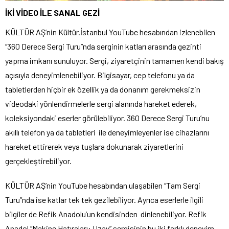
İKİ VİDEO İLE SANAL GEZİ
KÜLTÜR AŞ’nin Kültür.İstanbul YouTube hesabından izlenebilen
“360 Derece Sergi Turu”nda serginin katları arasında gezinti
yapma imkanı sunuluyor. Sergi, ziyaretçinin tamamen kendi bakış
açısıyla deneyimlenebiliyor. Bilgisayar, cep telefonu ya da
tabletlerden hiçbir ek özellik ya da donanım gerekmeksizin
videodaki yönlendirmelerle sergi alanında hareket ederek,
koleksiyondaki eserler görülebiliyor. 360 Derece Sergi Turu’nu
akıllı telefon ya da tabletleri ile deneyimleyenler ise cihazlarını
hareket ettirerek veya tuşlara dokunarak ziyaretlerini
gerçekleştirebiliyor.
KÜLTÜR AŞ’nin YouTube hesabından ulaşabilen “Tam Sergi
Turu”nda ise katlar tek tek gezilebiliyor. Ayrıca eserlerle ilgili
bilgiler de Refik Anadolu’un kendisinden dinlenebiliyor. Refik
Anadol “Makine Hatıraları: Uzay” sergisinin bu iki farklı deneyim