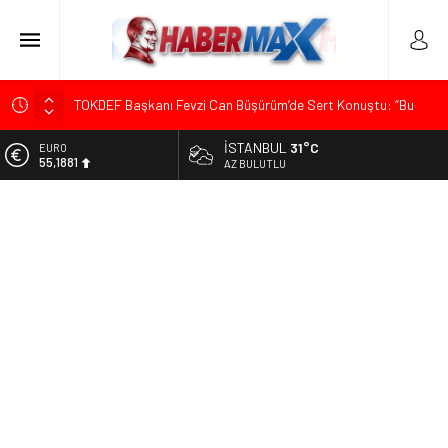
TOKDEF Başkanı Fevzi Can Büşürüm’de Sert Konuştu: “Bu
Toprakları Teslim Etmeyeceğiz”
İSTANBUL
31°C
ALTIN
Çevrecik Büşürüm Yayla Şenliği’nde Siyaset ve Memleket
6.660,55
AZ BULUTLU
Buluştu: Kurtgöz’den “Yeni Yolda Birlikte Yürüyeceğiz” Mesajı
BİST
TKP Genel Sekreteri Kemal Okuyan Havana’da Konuştu:
13.779,39
“Zincirlerini Kırması Gereken İşçi Sınıfıdır”
DOLAR
Menderes Belediye Başkanı İlkay Çiçek Görevden
47,7111
Uzaklaştırıldı
EURO
Ümit Özdağ’dan Gazilere Destek: “Türkiye, Gazilerinin
55,1881
Taleplerini Kabul Etmeli”