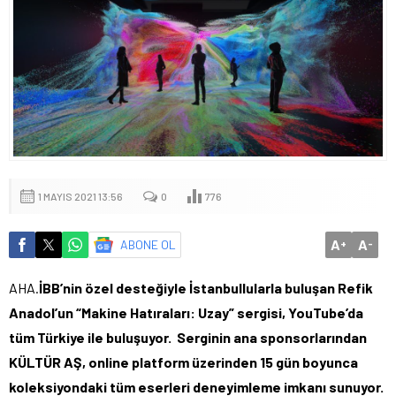
1 MAYIS 2021 13:56
0
776
A
A
ABONE OL
+
-
AHA.
İBB’nin özel desteğiyle İstanbullularla buluşan Refik
Anadol’un “Makine Hatıraları: Uzay” sergisi, YouTube’da
tüm Türkiye ile buluşuyor. Serginin ana sponsorlarından
KÜLTÜR AŞ, online platform üzerinden 15 gün boyunca
koleksiyondaki tüm eserleri deneyimleme imkanı sunuyor.