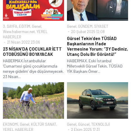
3. SAYFA
,
EĞİTİM
,
Genel
,
Genel
,
GÜNDEM
,
SİYASET
Www.habermax.net
,
YEREL
20 Şubat 2025 12:08
HABERLER
Gürsel Tekin’den TÜSİAD
21 Nisan 2022 23:06
Başkanlarının İfade
23 NİSAN’DA ÇOCUKLAR İETT
Vermesine Yorum: “3Y Dediniz,
OTOBÜSÜNÜ BOYAYACAK
Utanç Dolu Bir Görüntü!”
HABERMAX.İstanbullular
HABERMAX. Eski İstanbul
‘Cumartesi günü çocuklarımızla
Milletvekili Gürsel Tekin, TÜSİAD
nereye gidelim’ diye düşünmeyecek.
YİK Başkanı Ömer...
23 Nisan...
EKONOMİ
,
Genel
,
KÜLTÜR SANAT
,
Genel
,
Güncel
,
TEKNOLOJİ
YEREL HABERLER
2 Ekim 2025 17:31