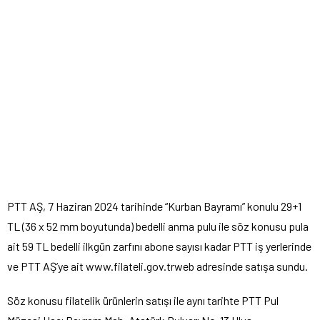
PTT AŞ, 7 Haziran 2024 tarihinde “Kurban Bayramı” konulu 29+1
TL (36 x 52 mm boyutunda) bedelli anma pulu ile söz konusu pula
ait 59 TL bedelli ilkgün zarfını abone sayısı kadar PTT iş yerlerinde
ve PTT AŞ’ye ait www.filateli.gov.trweb adresinde satışa sundu.
Söz konusu filatelik ürünlerin satışı ile aynı tarihte PTT Pul