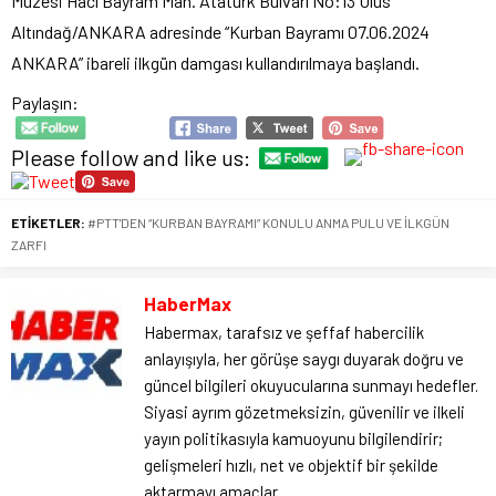
Müzesi Hacı Bayram Mah. Atatürk Bulvarı No:13 Ulus
Altındağ/ANKARA adresinde “Kurban Bayramı 07.06.2024
ANKARA” ibareli ilkgün damgası kullandırılmaya başlandı.
Paylaşın:
Please follow and like us:
ETİKETLER:
#PTT'DEN “KURBAN BAYRAMI” KONULU ANMA PULU VE İLKGÜN
ZARFI
HaberMax
Habermax, tarafsız ve şeffaf habercilik
anlayışıyla, her görüşe saygı duyarak doğru ve
güncel bilgileri okuyucularına sunmayı hedefler.
Siyasi ayrım gözetmeksizin, güvenilir ve ilkeli
yayın politikasıyla kamuoyunu bilgilendirir;
gelişmeleri hızlı, net ve objektif bir şekilde
aktarmayı amaçlar.