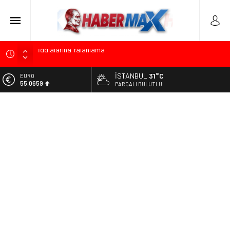
Başkan Orhan Çerkez duyurdu: Çekmeköy’de Gençlik
Merkezi’nin temeli atıldı
İSTANBUL
31°C
ALTIN
CHP’li Önder Ulutaş’tan Üsküdar Başkan Vekili Seçimine
6.521,17
PARÇALI BULUTLU
Sert Tepki: “Halkın İradesini Yok Sayma Çabası”
BİST
Halis Gerbaga CHP Çekmeköy İlçe Başkanlığı Görevine
13.685,30
Atandı
DOLAR
Koç Holding’den İlk Yarıda 36,4 Milyar Dolarlık Gelir ve 1,7
47,5953
Milyar Dolarlık Yatırım
EURO
CHP’nin Eski Tuzla İlçe Başkanı Hasan Uzunyayla’dan Atama
55,0659
İddialarına Yalanlama