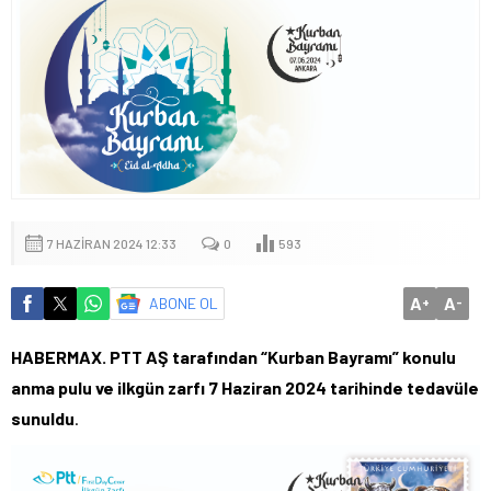
7 HAZIRAN 2024 12:33
0
593
A
A
ABONE OL
+
-
HABERMAX. PTT AŞ tarafından “Kurban Bayramı” konulu
anma pulu ve ilkgün zarfı 7 Haziran 2024 tarihinde tedavüle
sunuldu
.