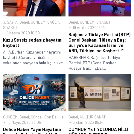
3. SAYFA
,
Genel
,
GÜNDEM
,
SAĞLIK
,
Genel
,
GÜNDEM
,
SİYASET
SİYASET
19 Aralık 2024 16:14
1 Kasım 2020 10:50
Bağımsız Türkiye Partisi (BTP)
Kuzu Sessiz sedasız hayatını
Genel Başkanı “Hüseyin Baş:
kaybetti
Suriye’de Kazanan İsrail ve
ABD, Türkiye ise Kaybetti!”
AHA.Burhan Kuzu neden hayatını
kaybetti.Corona virüsüne
HABERMAX. Bağımsız Türkiye
yakalanan anayasa hukukçusu ve...
Partisi (BTP) Genel Başkanı
Hüseyin Baş, TELE1...
GÜNDEM
,
Genel
,
Güncel
,
Son Dakika
Genel
,
KÜLTÜR SANAT
16 Mayıs 2026 23:05
3 Ekim 2023 18:34
Delice Haber Yayın Hayatına
CUMHURİYET YOLUNDA MİLLÎ