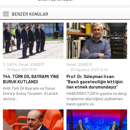
BENZER KONULAR
3. SAYFA
,
Genel
,
GÜNDEM
Genel
,
GÜNDEM
19 Mayıs 2021 11:30
30 Ağustos 2023 12:44
744. TÜRK DİL BAYRAMI YİNE
Prof. Dr. Süleyman İrvan:
BURUK KUTLANDI
“Basılı gazeteciliğin bittiğini
ilan etmek durumundayız”
AHA.Türk Dil Bayramı ve Yunus
Emre’yi Anma Törenleri, Atatürk
HABERMAX.TÜİK’in gazete ve dergi
anıtına...
tirajlarının düştüğünü açıklaması
basılı gazete ve...