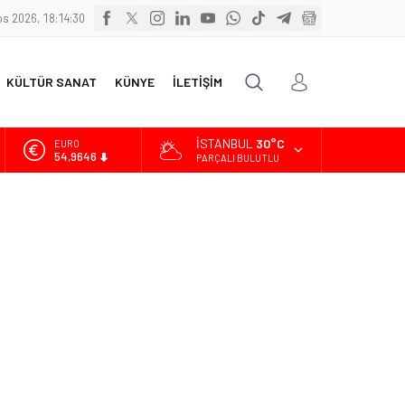
s 2026, 18:14:32
KÜLTÜR SANAT
KÜNYE
İLETİŞİM
İSTANBUL
30°C
ALTIN
6.488,95
PARÇALI BULUTLU
BİST
13.798,82
DOLAR
47,5939
EURO
54,9646