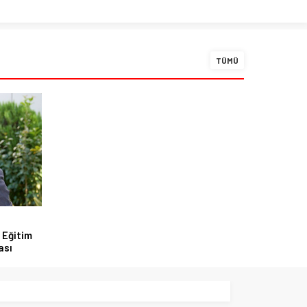
TÜMÜ
 Eğitim
ası