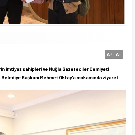
A
A
+
-
in imtiyaz sahipleri ve Muğla Gazeteciler Cemiyeti
is Belediye Başkanı Mehmet Oktay’a makamında ziyaret