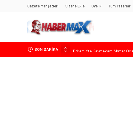
Gazete Manşetleri
Sitene Ekle
Üyelik
Tüm Yazarlar
SON DAKİKA
Edremit’te Kaymakam Ahmet Odab
Tarihçi Yusuf Halaçoğlu’ndan TBMM’
Gerisine Düşüldü”
CHP’nin Eski Tuzla İlçe Başkanı 
Başkan Orhan Çerkez duyurdu: Çekm
Soner Çiçekli’den Çekmeköy Meclisi’