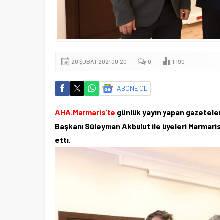
20 ŞUBAT 2021 00:20
0
1.190
ABONE OL
AHA.Marmaris’te
günlük yayın yapan gazeteler
Başkanı Süleyman Akbulut ile üyeleri Marmar
etti.