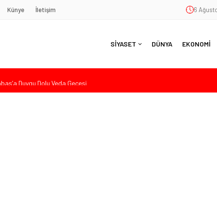
Künye
İletişim
6 Ağusto
SİYASET
DÜNYA
EKONOMİ
aş’a Duygu Dolu Veda Gecesi
ye Sunulan Yasa Teklifine Sert Eleştiri: “Osmanlı’nın Hukuk Anlayışının
Hasan Uzunyayla’dan Atama İddialarına Yalanlama
eköy’de Gençlik Merkezi’nin temeli atıldı
nde Eleştiri: “Enerjimizi Hizmete Değil, Krizlere Harcadık”