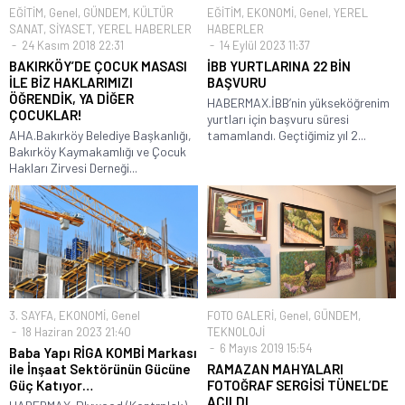
EĞİTİM
,
Genel
,
GÜNDEM
,
KÜLTÜR
EĞİTİM
,
EKONOMİ
,
Genel
,
YEREL
SANAT
,
SİYASET
,
YEREL HABERLER
HABERLER
24 Kasım 2018 22:31
14 Eylül 2023 11:37
BAKIRKÖY’DE ÇOCUK MASASI
İBB YURTLARINA 22 BİN
İLE BİZ HAKLARIMIZI
BAŞVURU
ÖĞRENDİK, YA DİĞER
HABERMAX.İBB’nin yükseköğrenim
ÇOCUKLAR!
yurtları için başvuru süresi
AHA.Bakırköy Belediye Başkanlığı,
tamamlandı. Geçtiğimiz yıl 2...
Bakırköy Kaymakamlığı ve Çocuk
Hakları Zirvesi Derneği...
3. SAYFA
,
EKONOMİ
,
Genel
FOTO GALERİ
,
Genel
,
GÜNDEM
,
18 Haziran 2023 21:40
TEKNOLOJİ
6 Mayıs 2019 15:54
Baba Yapı RİGA KOMBİ Markası
ile İnşaat Sektörünün Gücüne
RAMAZAN MAHYALARI
Güç Katıyor…
FOTOĞRAF SERGİSİ TÜNEL’DE
AÇILDI