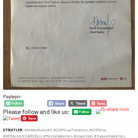
Paylaşın:
Please follow and like us:
ETİKETLER:
#AnkaraKulisleri
,
#CHPGrupToplantısı
,
#CHPKrizi
,
#KEMALKILIÇDAROĞLU
,
#MeclisHaberleri
,
#özgürözel
,
#SiyasetHaberleri
,