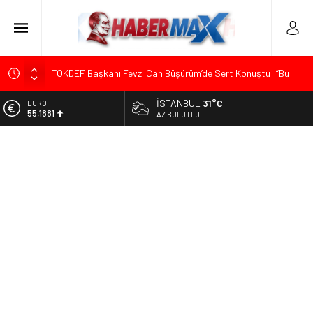
TOKDEF Başkanı Fevzi Can Büşürüm’de Sert Konuştu: “Bu
Toprakları Teslim Etmeyeceğiz”
İSTANBUL
31°C
ALTIN
Çevrecik Büşürüm Yayla Şenliği’nde Siyaset ve Memleket
6.660,55
AZ BULUTLU
Buluştu: Kurtgöz’den “Yeni Yolda Birlikte Yürüyeceğiz” Mesajı
BİST
TKP Genel Sekreteri Kemal Okuyan Havana’da Konuştu:
13.779,39
“Zincirlerini Kırması Gereken İşçi Sınıfıdır”
DOLAR
Menderes Belediye Başkanı İlkay Çiçek Görevden
47,7111
Uzaklaştırıldı
EURO
Ümit Özdağ’dan Gazilere Destek: “Türkiye, Gazilerinin
55,1881
Taleplerini Kabul Etmeli”