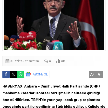
8 HAZIRAN 2026 17:50
0
616
A
A
ABONE OL
+
-
HABERMAX. Ankara – Cumhuriyet Halk Partisi’nde (CHP)
mahkeme kararları sonrası tartışmalı bir sürece girildiği
öne sürülürken, TBMM’de yarın yapılacak grup toplantısı
öncesinde parti içi gerilimin arttığı iddia ediliyor. Kulislerde