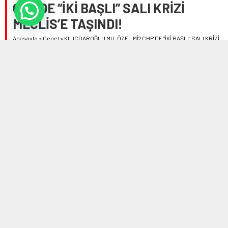
CHP’DE “İKİ BAŞLI” SALI KRİZİ
MECLİS’E TAŞINDI!
Anasayfa
»
Genel
»
KILIÇDAROĞLU MU, ÖZEL Mİ? CHP’DE “İKİ BAŞLI” SALI KRİZİ
MECLİS’E TAŞINDI!
8 HAZIRAN 2026 17:36
0
566