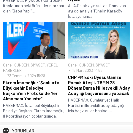
HABERMAX. Plywood (Kontrplak)
ithalatında sektörün lider markası
AHA.On bir ayın sultanı Ramazan
olan “Baba Yapı”,...
ayı dolayısıyla Tünel’in Karaköy
İstasyonunda...
Genel
,
GÜNDEM
,
SİYASET
,
YEREL
Genel
,
GÜNDEM
,
SİYASET
HABERLER
15 Mart 2023 14:55
23 Temmuz 2024 15:28
CHP PM Eski Üyesi, Gamze
Ekrem İmamoğlu: “Şanlıurfa
Pamuk Ateşli, TBMM 28.
Büyükşehir Belediye
Dönem Bursa Milletvekili Aday
Başkanı’nın Protokolde Yer
Adaylığı başvurusunu yapacak
Almaması Yanlıştır”
HABERMAX. Cumhuriyet Halk
HABERMAX. İstanbul Büyükşehir
Partisi milletvekili aday adaylığı
Belediye Başkanı Ekrem İmamoğlu,
için başvurular başladı....
İl Koordinasyon toplantısında...
YORUMLAR