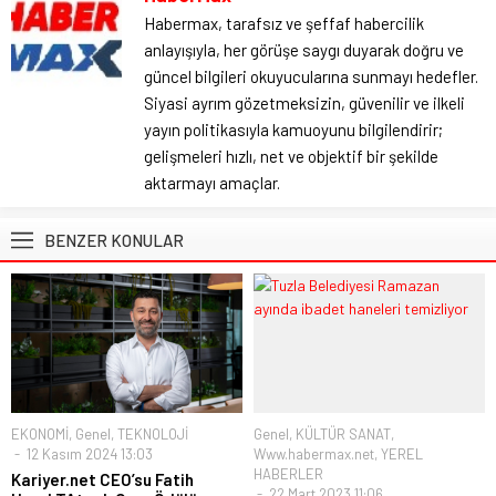
Habermax, tarafsız ve şeffaf habercilik
anlayışıyla, her görüşe saygı duyarak doğru ve
güncel bilgileri okuyucularına sunmayı hedefler.
Siyasi ayrım gözetmeksizin, güvenilir ve ilkeli
yayın politikasıyla kamuoyunu bilgilendirir;
gelişmeleri hızlı, net ve objektif bir şekilde
aktarmayı amaçlar.
BENZER KONULAR
EKONOMİ
,
Genel
,
TEKNOLOJİ
Genel
,
KÜLTÜR SANAT
,
12 Kasım 2024 13:03
Www.habermax.net
,
YEREL
HABERLER
Kariyer.net CEO’su Fatih
22 Mart 2023 11:06