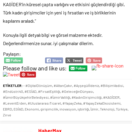
KAGİDER’in küresel çapta varlığını ve etkisini güçlendirdiği gibi,
Türk kadın girişimciler için yeni iş fırsatları ve iş birliklerinin
kapılarını araladı.”
Konuyla ilgili detyalı bilgi ve görsel malzeme ektedir.
Değerlendirmenize sunar, iyi çalışmalar dilerim.
Paylaşın:
Please follow and like us:
ETİKETLER:
- #DijitalDönüşüm
,
#AltanÇakır
,
#Ayşegülİldeniz
,
#BilişimVadisi
,
#Endüstri40
,
#ESİAD
,
#FırsatEşitliği
,
#GeleceğinDünyası
,
#İzmirBüyükşehirBelediyesi
,
#İzmirValiliği
,
#KadınGirişimciliği
,
#KAGİDER
,
#LeventErden
,
#UluslararasıTicaret
,
#YapayZeka
,
#YapayZekaEkosistemi
,
EBRD
,
EGİAD
,
Ekonomi
,
girişimcilik
,
inovasyon
,
işbirliği
,
İzmir
,
Teknoloji
,
Türkiye
,
Zirve
HaberMax