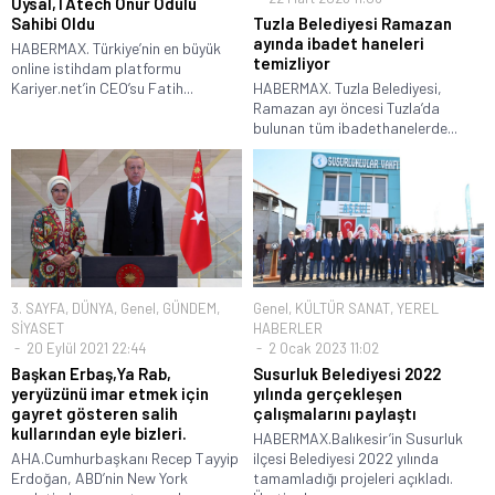
Uysal,TAtech Onur Ödülü
Sahibi Oldu
Tuzla Belediyesi Ramazan
ayında ibadet haneleri
HABERMAX. Türkiye’nin en büyük
temizliyor
online istihdam platformu
Kariyer.net’in CEO’su Fatih...
HABERMAX. Tuzla Belediyesi,
Ramazan ayı öncesi Tuzla’da
bulunan tüm ibadethanelerde...
3. SAYFA
,
DÜNYA
,
Genel
,
GÜNDEM
,
Genel
,
KÜLTÜR SANAT
,
YEREL
SİYASET
HABERLER
20 Eylül 2021 22:44
2 Ocak 2023 11:02
Başkan Erbaş,Ya Rab,
Susurluk Belediyesi 2022
yeryüzünü imar etmek için
yılında gerçekleşen
gayret gösteren salih
çalışmalarını paylaştı
kullarından eyle bizleri.
HABERMAX.Balıkesir’in Susurluk
AHA.Cumhurbaşkanı Recep Tayyip
ilçesi Belediyesi 2022 yılında
Erdoğan, ABD’nin New York
tamamladığı projeleri açıkladı.