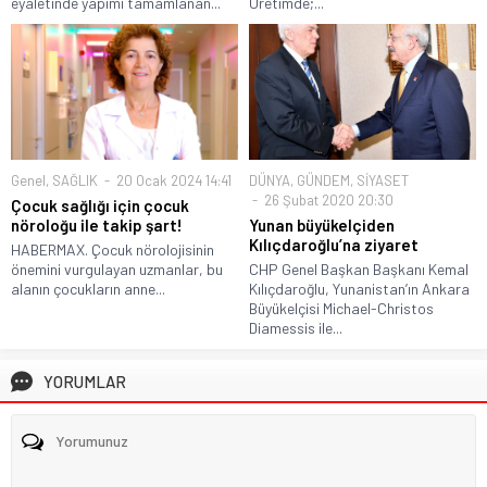
eyaletinde yapımı tamamlanan...
Üretimde;...
Genel
,
SAĞLIK
20 Ocak 2024 14:41
DÜNYA
,
GÜNDEM
,
SİYASET
26 Şubat 2020 20:30
Çocuk sağlığı için çocuk
nöroloğu ile takip şart!
Yunan büyükelçiden
Kılıçdaroğlu’na ziyaret
HABERMAX. Çocuk nörolojisinin
önemini vurgulayan uzmanlar, bu
CHP Genel Başkan Başkanı Kemal
alanın çocukların anne...
Kılıçdaroğlu, Yunanistan’ın Ankara
Büyükelçisi Michael-Christos
Diamessis ile...
YORUMLAR