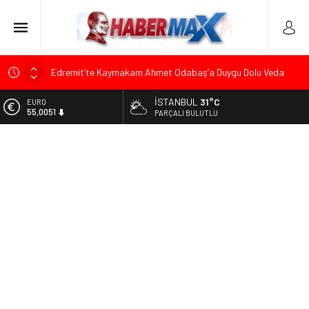
Edremit’te Kaymakam Ahmet Odabaş’a Duygu Dolu Veda
Gecesi
İSTANBUL
31°C
ALTIN
Tarihçi Yusuf Halaçoğlu’ndan TBMM’ye Sunulan Yasa Teklifine
6.584,66
PARÇALI BULUTLU
Sert Eleştiri: “Osmanlı’nın Hukuk Anlayışının Gerisine
Düşüldü”
BİST
13.889,75
CHP’nin Eski Tuzla İlçe Başkanı Hasan Uzunyayla’dan Atama
İddialarına Yalanlama
DOLAR
47,7046
Başkan Orhan Çerkez duyurdu: Çekmeköy’de Gençlik
Merkezi’nin temeli atıldı
EURO
55,0051
Soner Çiçekli’den Çekmeköy Meclisi’nde Eleştiri: “Enerjimizi
Hizmete Değil, Krizlere Harcadık”