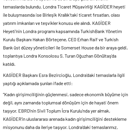
temaslarda bulundu. Londra Ticaret Müşavirliği KAGİDER heyeti
ile buluşmasında ise Birleşik Krallık’taki ticaret fırsatları, olası
yatırım imkanları ve teşvikler konusu ele alındı. KAGİDER
Heyeti’nin Londra programı kapsamında TurkishBank Yönetim
Kurulu Başkanı Hakan Börteçene, CEO Erhan Raif ve Turkish
Bank üst düzey yöneticileri ile Somerset House da bir araya geldi,
toplantıya Londra Konsolosu S. Turan Oğuzhan Gönültaş’da
katıldı.
KAGİDER Başkanı Esra Bezircioğlu, Londra’daki temaslarla ilgili
yaptığı açıklamada şunları ifade etti:
“Kadın girişimciliğinin güçlenmesi, sadece ekonomik büyüme için
değil, aynı zamanda toplumsal dönüşüm için de hayati önem
taşıyor. EBRD’nin Sivil Toplum İcra Kurulu’nda yer almak,
KAGİDER’in uluslararası arenada kadın girişimciliğini destekleme
misyonunu daha da ileriye taşıyor. Londra’daki temaslarımız,