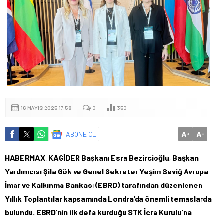
16 MAYIS 2025 17:58
0
350
A
A
ABONE OL
+
-
HABERMAX. KAGİDER Başkanı Esra Bezircioğlu, Başkan
Yardımcısı Şila Gök ve Genel Sekreter Yeşim Seviğ Avrupa
İmar ve Kalkınma Bankası (EBRD) tarafından düzenlenen
Yıllık Toplantılar kapsamında Londra’da önemli temaslarda
bulundu. EBRD’nin ilk defa kurduğu STK İcra Kurulu’na