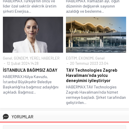
HABERMAX.Türkiye’nin öncü ve
HABERMAX. Ramazan ayı, öğün
lider özel sektör elektrik üretim
düzeninin değişerek sayısının
şirketi Enerjisa...
azaldığı ve beslenme...
Genel
,
GÜNDEM
,
YEREL HABERLER
EĞİTİM
,
EKONOMİ
,
Genel
12 Şubat 2024 14:28
20 Temmuz 2023 23:04
İSTANBUL’A BAĞIMSIZ ADAY
TAV Technologies Zagreb
Havalimanı’nda yolcu
HABERMAX.Hülya Kavuzlu,
deneyimini iyileştiriyor
İstanbul Büyükşehir Belediye
Başkanlığı’na bağımsız adaylığını
HABERMAX.TAV Technologies
açıkladı. Bağımsız...
Zagreb Havalimanı’nda hizmet
vermeye başladı. Şirket tarafından
geliştirilen...
YORUMLAR