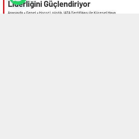
Liderliğini Güçlendiriyor
Anasayfa
»
Genel
»
Horoz Lojistik, IATA Sertifikası ile Küresel Hava
Taşımacılığında Liderliğini Güçlendiriyor
5 MART 2025 22:30
0
481
A
A
ABONE OL
+
-