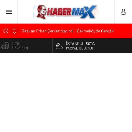
Başkan Orhan Çerkez duyurdu: Çekmeköy’de Gençlik
Merkezi’nin temeli atıldı
İSTANBUL
30°C
ALTIN
CHP’li Önder Ulutaş’tan Üsküdar Başkan Vekili Seçimine
6.525,81
PARÇALI BULUTLU
Sert Tepki: “Halkın İradesini Yok Sayma Çabası”
BİST
Halis Gerbaga CHP Çekmeköy İlçe Başkanlığı Görevine
13.703,13
Atandı
DOLAR
Koç Holding’den İlk Yarıda 36,4 Milyar Dolarlık Gelir ve 1,7
47,5932
Milyar Dolarlık Yatırım
EURO
CHP’nin Eski Tuzla İlçe Başkanı Hasan Uzunyayla’dan Atama
55,0919
İddialarına Yalanlama