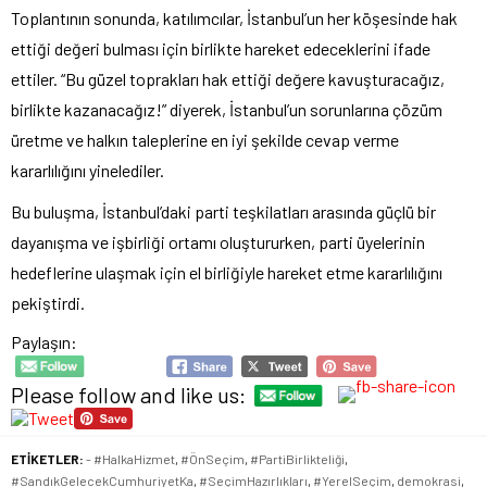
Toplantının sonunda, katılımcılar, İstanbul’un her köşesinde hak
ettiği değeri bulması için birlikte hareket edeceklerini ifade
ettiler. “Bu güzel toprakları hak ettiği değere kavuşturacağız,
birlikte kazanacağız!” diyerek, İstanbul’un sorunlarına çözüm
üretme ve halkın taleplerine en iyi şekilde cevap verme
kararlılığını yinelediler.
Bu buluşma, İstanbul’daki parti teşkilatları arasında güçlü bir
dayanışma ve işbirliği ortamı oluştururken, parti üyelerinin
hedeflerine ulaşmak için el birliğiyle hareket etme kararlılığını
pekiştirdi.
Paylaşın:
Please follow and like us:
ETİKETLER:
- #HalkaHizmet
,
#ÖnSeçim
,
#PartiBirlikteliği
,
#SandıkGelecekCumhuriyetKa
,
#SeçimHazırlıkları
,
#YerelSeçim
,
demokrasi
,