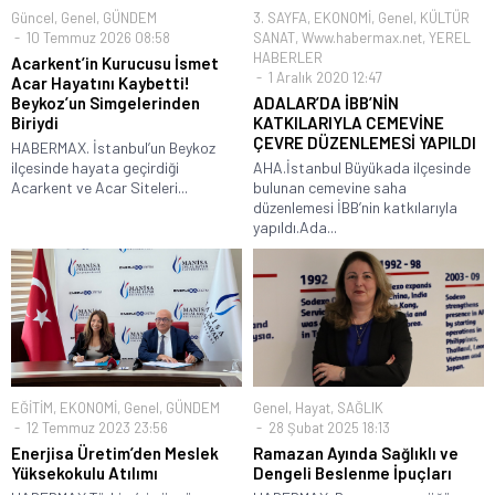
Güncel
,
Genel
,
GÜNDEM
3. SAYFA
,
EKONOMİ
,
Genel
,
KÜLTÜR
10 Temmuz 2026 08:58
SANAT
,
Www.habermax.net
,
YEREL
HABERLER
Acarkent’in Kurucusu İsmet
1 Aralık 2020 12:47
Acar Hayatını Kaybetti!
Beykoz’un Simgelerinden
ADALAR’DA İBB’NİN
Biriydi
KATKILARIYLA CEMEVİNE
ÇEVRE DÜZENLEMESİ YAPILDI
HABERMAX. İstanbul’un Beykoz
ilçesinde hayata geçirdiği
AHA.İstanbul Büyükada ilçesinde
Acarkent ve Acar Siteleri...
bulunan cemevine saha
düzenlemesi İBB’nin katkılarıyla
yapıldı.Ada...
EĞİTİM
,
EKONOMİ
,
Genel
,
GÜNDEM
Genel
,
Hayat
,
SAĞLIK
12 Temmuz 2023 23:56
28 Şubat 2025 18:13
Enerjisa Üretim’den Meslek
Ramazan Ayında Sağlıklı ve
Yüksekokulu Atılımı
Dengeli Beslenme İpuçları