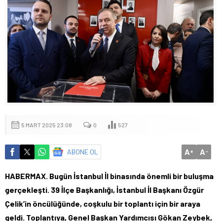
5 MART 2025 23:08
0
527
A
A
ABONE OL
+
-
HABERMAX. Bugün İstanbul İl binasında önemli bir buluşma
gerçekleşti. 39 İlçe Başkanlığı, İstanbul İl Başkanı Özgür
Çelik’in öncülüğünde, coşkulu bir toplantı için bir araya
geldi. Toplantıya, Genel Başkan Yardımcısı Gökan Zeybek,