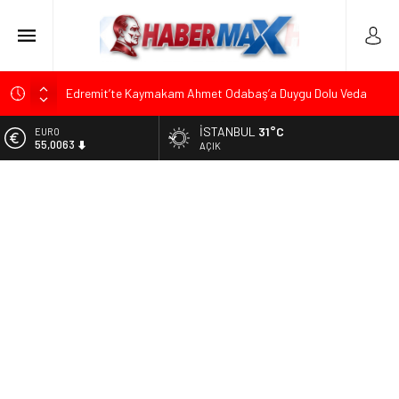
Edremit’te Kaymakam Ahmet Odabaş’a Duygu Dolu Veda
Gecesi
İSTANBUL
31°C
ALTIN
Tarihçi Yusuf Halaçoğlu’ndan TBMM’ye Sunulan Yasa Teklifine
6.543,59
AÇIK
Sert Eleştiri: “Osmanlı’nın Hukuk Anlayışının Gerisine
Düşüldü”
BİST
13.798,82
CHP’nin Eski Tuzla İlçe Başkanı Hasan Uzunyayla’dan Atama
İddialarına Yalanlama
DOLAR
47,7010
Başkan Orhan Çerkez duyurdu: Çekmeköy’de Gençlik
Merkezi’nin temeli atıldı
EURO
55,0063
Soner Çiçekli’den Çekmeköy Meclisi’nde Eleştiri: “Enerjimizi
Hizmete Değil, Krizlere Harcadık”