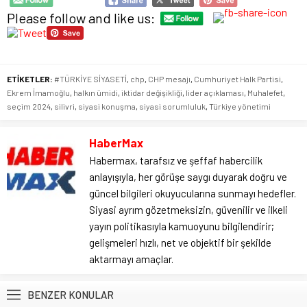
Please follow and like us:
ETİKETLER:
#TÜRKİYE SİYASETİ
,
chp
,
CHP mesajı
,
Cumhuriyet Halk Partisi
,
Ekrem İmamoğlu
,
halkın ümidi
,
iktidar değişikliği
,
lider açıklaması
,
Muhalefet
,
seçim 2024
,
silivri
,
siyasi konuşma
,
siyasi sorumluluk
,
Türkiye yönetimi
HaberMax
Habermax, tarafsız ve şeffaf habercilik
anlayışıyla, her görüşe saygı duyarak doğru ve
güncel bilgileri okuyucularına sunmayı hedefler.
Siyasi ayrım gözetmeksizin, güvenilir ve ilkeli
yayın politikasıyla kamuoyunu bilgilendirir;
gelişmeleri hızlı, net ve objektif bir şekilde
aktarmayı amaçlar.
BENZER KONULAR