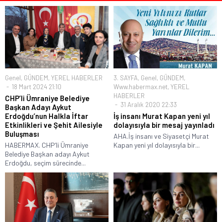
Genel
,
GÜNDEM
,
YEREL HABERLER
3. SAYFA
,
Genel
,
GÜNDEM
,
18 Mart 2024 21:10
Www.habermax.net
,
YEREL
HABERLER
CHP’li Ümraniye Belediye
31 Aralık 2020 22:33
Başkan Adayı Aykut
Erdoğdu’nun Halkla İftar
İş insanı Murat Kapan yeni yıl
Etkinlikleri ve Şehit Ailesiyle
dolayısıyla bir mesaj yayınladı
Buluşması
AHA.İş insanı ve Siyasetçi Murat
HABERMAX. CHP’li Ümraniye
Kapan yeni yıl dolayısıyla bir...
Belediye Başkan adayı Aykut
Erdoğdu, seçim sürecinde...