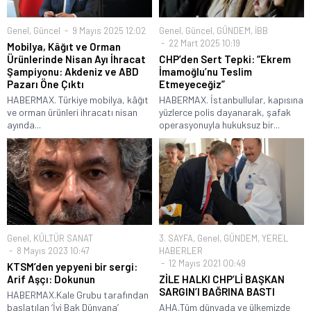
Genel
,
Güncel
9 Mayıs 2025 12:02
Genel
,
Güncel
,
GÜNDEM
,
İBB
22 Mart 2025 10:19
Mobilya, Kâğıt ve Orman
Ürünlerinde Nisan Ayı İhracat
CHP’den Sert Tepki: “Ekrem
Şampiyonu: Akdeniz ve ABD
İmamoğlu’nu Teslim
Pazarı Öne Çıktı
Etmeyeceğiz”
HABERMAX. Türkiye mobilya, kâğıt
HABERMAX. İstanbullular, kapısına
ve orman ürünleri ihracatı nisan
yüzlerce polis dayanarak, şafak
ayında...
operasyonuyla hukuksuz bir...
Genel
,
KÜLTÜR SANAT
3. SAYFA
,
Genel
,
GÜNDEM
,
YEREL
8 Mayıs 2023 10:47
HABERLER
12 Mayıs 2021 00:49
KTSM’den yepyeni bir sergi:
Arif Aşçı: Dokunun
ZİLE HALKI CHP’Lİ BAŞKAN
SARGIN’I BAĞRINA BASTI
HABERMAX.Kale Grubu tarafından
başlatılan ‘İyi Bak Dünyana’
AHA.Tüm dünyada ve ülkemizde