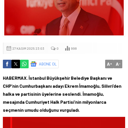
27 KASIM 2025 23:03
0
998
A
A
ABONE OL
+
-
HABERMAX. İstanbul Büyükşehir Belediye Başkanı ve
CHP’nin Cumhurbaşkanı adayı Ekrem İmamoğlu, Silivri’den
halka ve partisinin üyelerine seslendi. İmamoğlu,
mesajında Cumhuriyet Halk Partisi’nin milyonlarca
seçmenin umudu olduğunu vurguladı
.