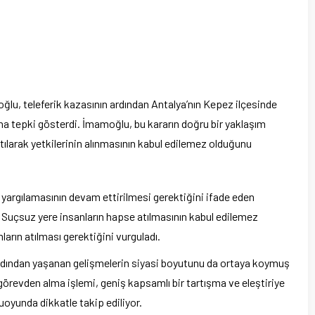
u, teleferik kazasının ardından Antalya’nın Kepez ilçesinde
a tepki gösterdi. İmamoğlu, bu kararın doğru bir yaklaşım
tılarak yetkilerinin alınmasının kabul edilemez olduğunu
yargılamasının devam ettirilmesi gerektiğini ifade eden
Suçsuz yere insanların hapse atılmasının kabul edilemez
arın atılması gerektiğini vurguladı.
ardından yaşanan gelişmelerin siyasi boyutunu da ortaya koymuş
 görevden alma işlemi, geniş kapsamlı bir tartışma ve eleştiriye
oyunda dikkatle takip ediliyor.