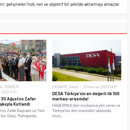
ir; gelişmeleri hızlı, net ve objektif bir şekilde aktarmayı amaçlar.
el
,
GÜNDEM
EKONOMİ
,
Genel
21 Haziran 2023 19:17
2021 11:10
DESA Türkiye’nin en değerli ilk 100
 30 Ağustos Zafer
markası arasında!
şkuyla Kutlandı
HABERMAX.Deri modasına yön veren ve
os Zafer Bayramı ve Türk
Türkiye’nin deri mamulleri alanında
leri Günü, Maltepe’de...
öncü...