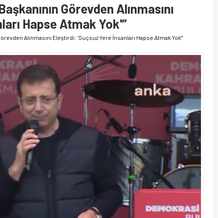
Başkanının Görevden Alınmasını
anları Hapse Atmak Yok'”
revden Alınmasını Eleştirdi: ‘Suçsuz Yere İnsanları Hapse Atmak Yok'”