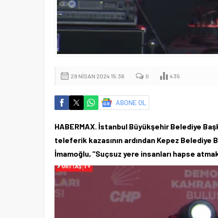
29 NISAN 2024 15:36
0
435
ABONE OL
HABERMAX. İstanbul Büyükşehir Belediye Başk
teleferik kazasının ardından Kepez Belediye Ba
İmamoğlu, “Suçsuz yere insanları hapse atmak y