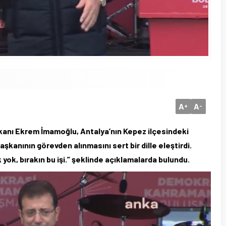
A
A
+
-
anı Ekrem İmamoğlu, Antalya’nın Kepez ilçesindeki
şkanının görevden alınmasını sert bir dille eleştirdi.
ok, bırakın bu işi.” şeklinde açıklamalarda bulundu.