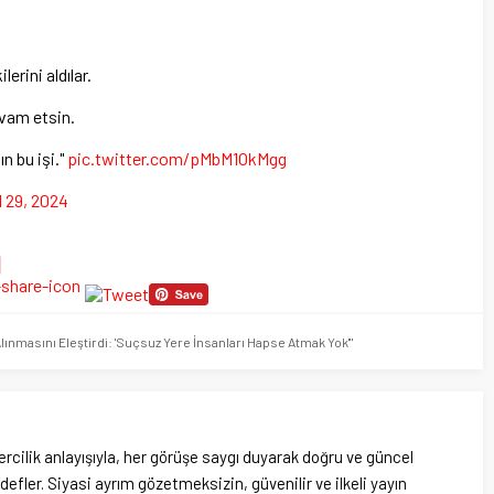
erini aldılar.
evam etsin.
n bu işi."
pic.twitter.com/pMbM1OkMgg
l 29, 2024
nmasını Eleştirdi: 'Suçsuz Yere İnsanları Hapse Atmak Yok'"
rcilik anlayışıyla, her görüşe saygı duyarak doğru ve güncel
efler. Siyasi ayrım gözetmeksizin, güvenilir ve ilkeli yayın