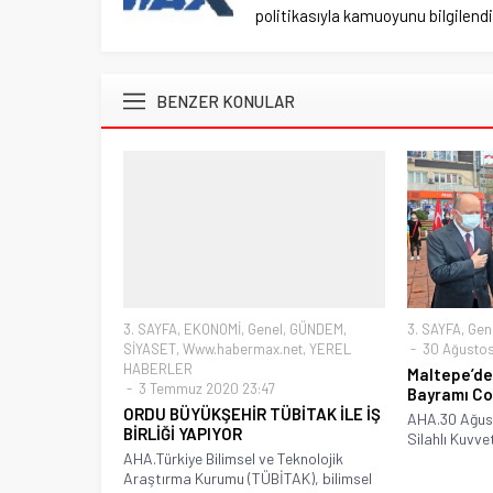
politikasıyla kamuoyunu bilgilendir
BENZER KONULAR
3. SAYFA
,
EKONOMİ
,
Genel
,
GÜNDEM
,
3. SAYFA
,
Gen
SİYASET
,
Www.habermax.net
,
YEREL
30 Ağustos 
HABERLER
Maltepe’de
3 Temmuz 2020 23:47
Bayramı Co
ORDU BÜYÜKŞEHİR TÜBİTAK İLE İŞ
AHA.30 Ağust
BİRLİĞİ YAPIYOR
Silahlı Kuvvet
AHA.Türkiye Bilimsel ve Teknolojik
Araştırma Kurumu (TÜBİTAK), bilimsel