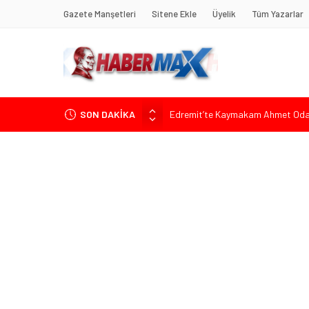
Gazete Manşetleri
Sitene Ekle
Üyelik
Tüm Yazarlar
SON DAKİKA
Edremit’te Kaymakam Ahmet Odab
Tarihçi Yusuf Halaçoğlu’ndan TBMM’
Gerisine Düşüldü”
CHP’nin Eski Tuzla İlçe Başkanı 
Başkan Orhan Çerkez duyurdu: Çekm
Soner Çiçekli’den Çekmeköy Meclisi’