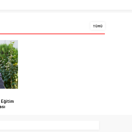
TÜMÜ
 Eğitim
ası