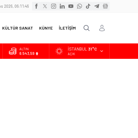
s 2026, 06:11:47
KÜLTÜR SANAT
KÜNYE
İLETİŞİM
İSTANBUL
31°C
ALTIN
6.543,59
AÇIK
BİST
13.798,82
DOLAR
47,7010
EURO
55,0063