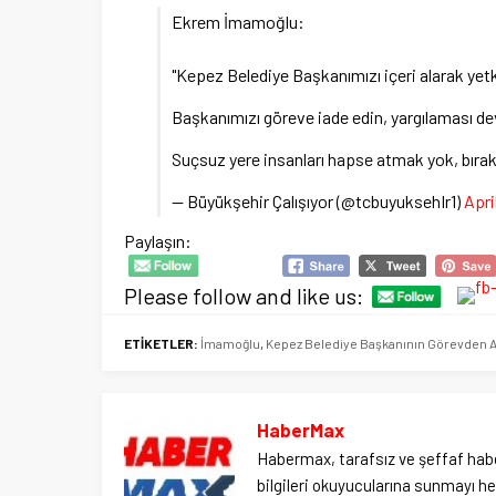
Ekrem İmamoğlu:
"Kepez Belediye Başkanımızı içeri alarak yetkil
Başkanımızı göreve iade edin, yargılaması d
Suçsuz yere insanları hapse atmak yok, bırakı
— Büyükşehir Çalışıyor (@tcbuyuksehIr1)
Apri
Paylaşın:
Please follow and like us:
ETİKETLER:
İmamoğlu
,
Kepez Belediye Başkanının Görevden Alı
HaberMax
Habermax, tarafsız ve şeffaf habe
bilgileri okuyucularına sunmayı hed