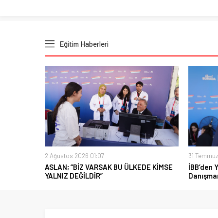
Eğitim Haberleri
2 Ağustos 2026 01:07
31 Temmuz
ASLAN; “BİZ VARSAK BU ÜLKEDE KİMSE
İBB’den 
YALNIZ DEĞİLDİR”
Danışman