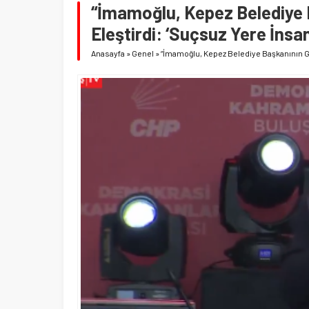
“İmamoğlu, Kepez Belediye 
Eleştirdi: ‘Suçsuz Yere İns
Anasayfa
»
Genel
»
“İmamoğlu, Kepez Belediye Başkanının Gö