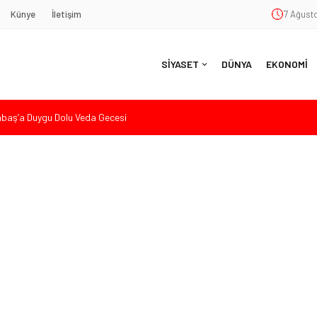
Künye
İletişim
7 Ağusto
SİYASET
DÜNYA
EKONOMİ
aş’a Duygu Dolu Veda Gecesi
ye Sunulan Yasa Teklifine Sert Eleştiri: “Osmanlı’nın Hukuk Anlayışının
Hasan Uzunyayla’dan Atama İddialarına Yalanlama
eköy’de Gençlik Merkezi’nin temeli atıldı
nde Eleştiri: “Enerjimizi Hizmete Değil, Krizlere Harcadık”