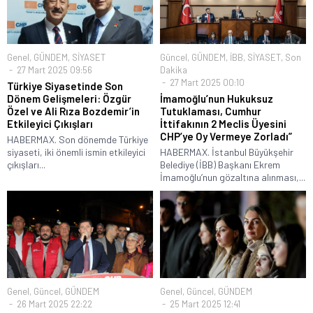
Genel
,
GÜNDEM
,
SİYASET
Güncel
,
GÜNDEM
,
İBB
,
SİYASET
,
Son
27 Mart 2025 09:56
Dakika
27 Mart 2025 00:10
Türkiye Siyasetinde Son
Dönem Gelişmeleri: Özgür
İmamoğlu’nun Hukuksuz
Özel ve Ali Rıza Bozdemir’in
Tutuklaması, Cumhur
Etkileyici Çıkışları
İttifakının 2 Meclis Üyesini
CHP’ye Oy Vermeye Zorladı”
HABERMAX. Son dönemde Türkiye
siyaseti, iki önemli ismin etkileyici
HABERMAX. İstanbul Büyükşehir
çıkışları...
Belediye (İBB) Başkanı Ekrem
İmamoğlu’nun gözaltına alınması,...
Genel
,
Güncel
,
GÜNDEM
Genel
,
Güncel
,
GÜNDEM
26 Mart 2025 22:22
25 Mart 2025 12:41