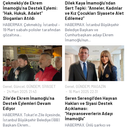
Çekmeköy’de Ekrem
Dilek Kaya İmamoğlu’ndan
İmamoğlu’na Destek Eylemi:
Sert Tepki: “Anneler, Kadınlar
“Hak, Hukuk, Adalet”
ve Kız Çocukları Siyasete Alet
Sloganları Atıldı
Edilemez”
HABERMAX. Çekmeköy, İstanbul –
HABERMAX. İstanbul Büyükşehir
19 Mart sabahı polisler tarafından
Belediye Başkanı ve
gözaltına...
Cumhurbaşkanı adayı Ekrem
İmamoğlu’nun...
Genel
,
Güncel
,
GÜNDEM
,
SİYASET
Genel
,
GÜNDEM
,
MAGAZİN
24 Mart 2025 21:43
16 Mart 2025 22:31
Zile’de Ekrem İmamoğlu’na
Seren Serengil’den Hayvan
Destek Eylemleri Devam
Hakları ve Siyasi Destek
Ediyor
Açıklaması:
“Hayvanseverlerin Adayı
HABERMAX. Tokat’ın Zile ilçesinde,
İmamoğlu”
İstanbul Büyükşehir Belediye (İBB)
Başkanı Ekrem...
HABERMAX. Ünlü şarkıcı ve