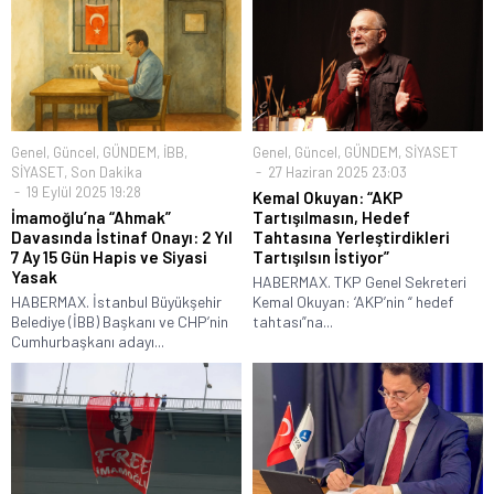
Genel
,
Güncel
,
GÜNDEM
,
İBB
,
Genel
,
Güncel
,
GÜNDEM
,
SİYASET
SİYASET
,
Son Dakika
27 Haziran 2025 23:03
19 Eylül 2025 19:28
Kemal Okuyan: “AKP
İmamoğlu’na “Ahmak”
Tartışılmasın, Hedef
Davasında İstinaf Onayı: 2 Yıl
Tahtasına Yerleştirdikleri
7 Ay 15 Gün Hapis ve Siyasi
Tartışılsın İstiyor”
Yasak
HABERMAX. TKP Genel Sekreteri
HABERMAX. İstanbul Büyükşehir
Kemal Okuyan: ‘AKP’nin “ hedef
Belediye (İBB) Başkanı ve CHP’nin
tahtası”na...
Cumhurbaşkanı adayı...