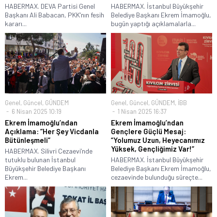
HABERMAX. DEVA Partisi Genel
HABERMAX. İstanbul Büyükşehir
Başkanı Ali Babacan, PKK’nın fesih
Belediye Başkanı Ekrem İmamoğlu,
kararı...
bugün yaptığı açıklamalarla...
Genel
,
Güncel
,
GÜNDEM
Genel
,
Güncel
,
GÜNDEM
,
İBB
6 Nisan 2025 10:19
1 Nisan 2025 16:37
Ekrem İmamoğlu’ndan
Ekrem İmamoğlu’ndan
Açıklama: “Her Şey Vicdanla
Gençlere Güçlü Mesaj:
Bütünleşmeli”
“Yolumuz Uzun, Heyecanımız
Yüksek, Gençliğimiz Var!”
HABERMAX. Silivri Cezaevi’nde
tutuklu bulunan İstanbul
HABERMAX. İstanbul Büyükşehir
Büyükşehir Belediye Başkanı
Belediye Başkanı Ekrem İmamoğlu,
Ekrem...
cezaevinde bulunduğu süreçte...