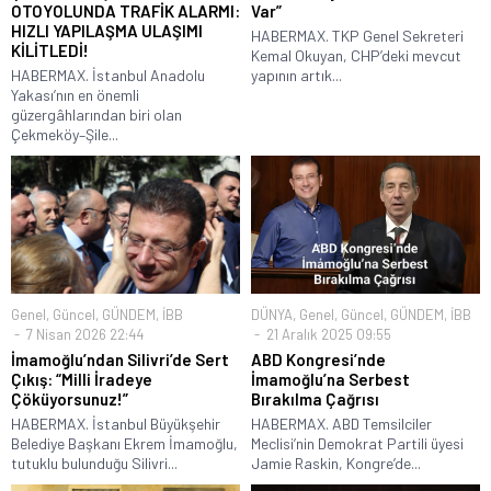
OTOYOLUNDA TRAFİK ALARMI:
Var”
HIZLI YAPILAŞMA ULAŞIMI
HABERMAX. TKP Genel Sekreteri
KİLİTLEDİ!
Kemal Okuyan, CHP’deki mevcut
HABERMAX. İstanbul Anadolu
yapının artık...
Yakası’nın en önemli
güzergâhlarından biri olan
Çekmeköy–Şile...
Genel
,
Güncel
,
GÜNDEM
,
İBB
DÜNYA
,
Genel
,
Güncel
,
GÜNDEM
,
İBB
7 Nisan 2026 22:44
21 Aralık 2025 09:55
İmamoğlu’ndan Silivri’de Sert
ABD Kongresi’nde
Çıkış: “Milli İradeye
İmamoğlu’na Serbest
Çöküyorsunuz!”
Bırakılma Çağrısı
HABERMAX. İstanbul Büyükşehir
HABERMAX. ABD Temsilciler
Belediye Başkanı Ekrem İmamoğlu,
Meclisi’nin Demokrat Partili üyesi
tutuklu bulunduğu Silivri...
Jamie Raskin, Kongre’de...