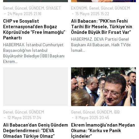
Genel
,
Güncel
,
GÜNDEM
,
SİYASET
EKONOMİ
,
Genel
,
Güncel
,
GÜNDEM
24 Mayıs 2025 21:16
15 Mayıs 2025 15:22
CHP ve Sosyalist
Ali Babacan: “PKK’nın Feshi
Enternasyonal’den Boğaz
Tarihi Bir Mesele, Türkiye’nin
Köprüsü’nde “Free İmamoğlu”
Önünde Büyük Bir Fırsat Var”
Pankartı
HABERMAZ. DEVA Partisi Genel
HABERMAX. İstanbul Cumhuriyet
Başkanı Ali Babacan, Halk TV’de
Başsavcılığı’nın İstanbul
İsmail...
Büyükşehir Belediye (İBB) Başkanı
Ekrem...
Genel
,
Güncel
,
GÜNDEM
Genel
,
Güncel
,
GÜNDEM
,
İBB
12 Mayıs 2025 17:34
8 Mayıs 2025 20:45
Ali Babacan’dan Geniş Gündem
Ekrem İmamoğlu’ndan Meydan
Değerlendirmesi: “DEVA
Okuma: “Korku ve Panik
Olmadan Türkiye Olmaz”
İçindeler”