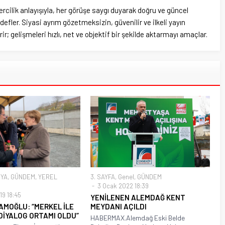
rcilik anlayışıyla, her görüşe saygı duyarak doğru ve güncel
efler. Siyasi ayrım gözetmeksizin, güvenilir ve ilkeli yayın
ir; gelişmeleri hızlı, net ve objektif bir şekilde aktarmayı amaçlar.
YA
,
GÜNDEM
,
YEREL
3. SAYFA
,
Genel
,
GÜNDEM
3 Ocak 2022 18:39
9 18:45
YENİLENEN ALEMDAĞ KENT
AMOĞLU: “MERKEL İLE
MEYDANI AÇILDI
 DİYALOG ORTAMI OLDU”
HABERMAX.Alemdağ Eski Belde