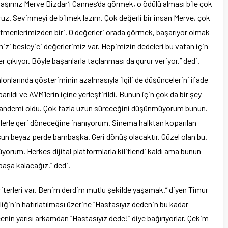
rkadaşımız Merve Dizdar’ı Cannes’da görmek, o ödülü alması bile çok
uz. Sevinmeyi de bilmek lazım. Çok değerli bir insan Merve, çok
tmenlerimizden biri. O değerleri orada görmek, başarıyor olmak
izi besleyici değerlerimiz var. Hepimizin dedeleri bu vatan için
çıkıyor. Böyle başarılarla taçlanması da gurur veriyor.’’ dedi.
lonlarında gösteriminin azalmasıyla ilgili de düşüncelerini ifade
ıldı ve AVM’lerin içine yerleştirildi. Bunun için çok da bir şey
 pandemi oldu. Çok fazla uzun süreceğini düşünmüyorum bunun.
lmlerle geri döneceğine inanıyorum. Sinema halktan koparılan
lsun beyaz perde bambaşka. Geri dönüş olacaktır. Güzel olan bu.
orum. Herkes dijital platformlarla kilitlendi kaldı ama bunun
şa kalacağız.’’ dedi.
 kriterleri var. Benim derdim mutlu şekilde yaşamak.’’ diyen Timur
iğinin hatırlatılması üzerine ‘’Hastasıyız dedenin bu kadar
nin yarısı arkamdan ‘’Hastasıyız dede!’’ diye bağırıyorlar. Çekim