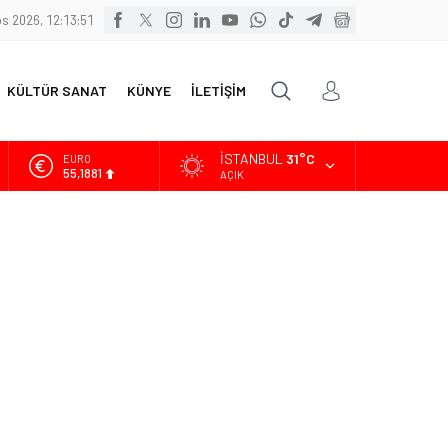
s 2026, 12:13:52
KÜLTÜR SANAT
KÜNYE
İLETİŞİM
İSTANBUL
31°C
ALTIN
6.660,55
AÇIK
BİST
13.779,39
DOLAR
47,7111
EURO
55,1881