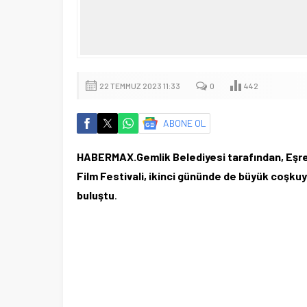
22 TEMMUZ 2023 11:33
0
442
ABONE OL
HABERMAX.Gemlik Belediyesi tarafından, Eşref 
Film Festivali, ikinci gününde de büyük coşkuy
buluştu
.