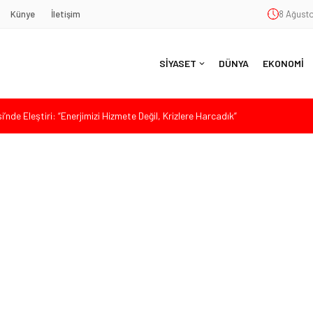
Künye
İletişim
8 Ağusto
SİYASET
DÜNYA
EKONOMİ
nde Eleştiri: “Enerjimizi Hizmete Değil, Krizlere Harcadık”
aş’a Duygu Dolu Veda Gecesi
ye Sunulan Yasa Teklifine Sert Eleştiri: “Osmanlı’nın Hukuk Anlayışının
Hasan Uzunyayla’dan Atama İddialarına Yalanlama
da Sert Tepki: “Bu Yol Yol Değil”