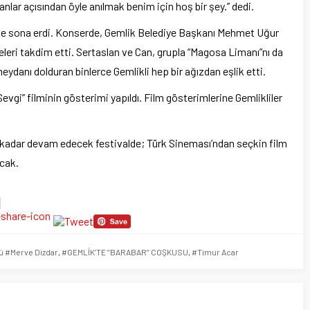
nlar açısından öyle anılmak benim için hoş bir şey.’’ dedi.
serle sona erdi. Konserde, Gemlik Belediye Başkanı Mehmet Uğur
deleri takdim etti. Sertaslan ve Can, grupla “Magosa Limanı”nı da
meydanı dolduran binlerce Gemlikli hep bir ağızdan eşlik etti.
vgi’’ filminin gösterimi yapıldı. Film gösterimlerine Gemlikliler
a kadar devam edecek festivalde; Türk Sineması’ndan seçkin film
acak.
ü #Merve Dizdar
,
#GEMLİK’TE ‘’BARABAR’’ COŞKUSU
,
#Timur Acar