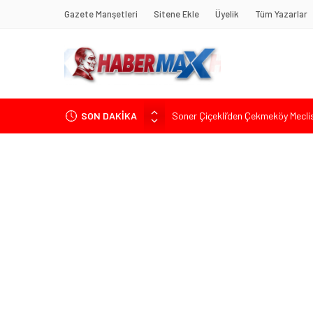
Gazete Manşetleri
Sitene Ekle
Üyelik
Tüm Yazarlar
SON DAKİKA
Soner Çiçekli’den Çekmeköy Meclisi’
Edremit’te Kaymakam Ahmet Odab
Tarihçi Yusuf Halaçoğlu’ndan TBMM’
Gerisine Düşüldü”
CHP’nin Eski Tuzla İlçe Başkanı 
İdris Şahin’den Adalet Komisyonu’n