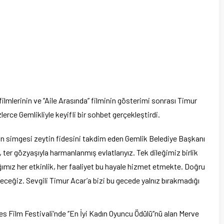
ilmlerinin ve ‘’Aile Arasında’’ filminin gösterimi sonrası Timur
ce Gemlikliyle keyifli bir sohbet gerçekleştirdi.
’in simgesi zeytin fidesini takdim eden Gemlik Belediye Başkanı
 ter gözyaşıyla harmanlanmış evlatlarıyız. Tek dileğimiz birlik
ımız her etkinlik, her faaliyet bu hayale hizmet etmekte. Doğru
eğiz. Sevgili Timur Acar’a bizi bu gecede yalnız bırakmadığı
 Film Festivali’nde ‘’En İyi Kadın Oyuncu Ödülü’’nü alan Merve