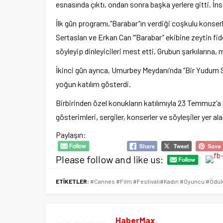
esnasında çıktı, ondan sonra başka yerlere gitti. İnsa
İlk gün programı,’’Barabar’’ın verdiği coşkulu kon
Sertaslan ve Erkan Can ‘‘’Barabar’’ ekibine zeytin fi
söyleyip dinleyicileri mest etti. Grubun şarkılarına, 
İkinci gün ayrıca, Umurbey Meydanı’nda ‘’Bir Yudum Se
yoğun katılım gösterdi.
Birbirinden özel konukların katılımıyla 23 Temmuz’
gösterimleri, sergiler, konserler ve söyleşiler yer al
Paylaşın:
Please follow and like us:
ETİKETLER:
#Cannes #Film #Festivali#Kadın #Oyuncu #Ödül
HaberMax