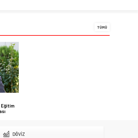
TÜMÜ
 Eğitim
ası
DÖVİZ