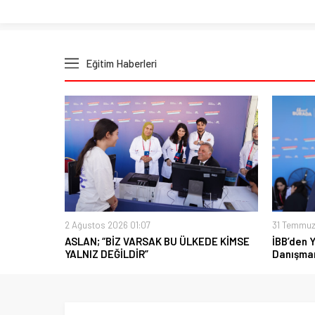
Eğitim Haberleri
2 Ağustos 2026 01:07
31 Temmuz
ASLAN; “BİZ VARSAK BU ÜLKEDE KİMSE
İBB’den 
YALNIZ DEĞİLDİR”
Danışman