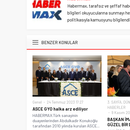
Habermax, tarafsız ve şeffaf habe
bilgileri okuyucularına sunmayı hed
politikasıyla kamuoyunu bilgilendir
BENZER KONULAR
Genel
24 Temmuz 2023 17:27
3. SAYFA
,
DÜN
HABERLER
ASCE GYO halka arz ediliyor
9 Kasım 201
HABERMAX.Türk sanayinin
BAŞKAN İM
duayenlerinden Abdulkadir Konukoğlu
GÜZEL BİR
tarafından 2010 yılında kurulan ASCE...