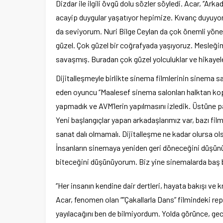
Dizdar ile ilgili övgü dolu sözler söyledi. Acar, ‘’A
acayip duygular yaşatıyor hepimize. Kıvanç duyuyor
da seviyorum. Nuri Bilge Ceylan da çok önemli yöne
güzel. Çok güzel bir coğrafyada yaşıyoruz. Mesleğim
savaşmış. Buradan çok güzel yolculuklar ve hikayeler 
Dijitalleşmeyle birlikte sinema filmlerinin sinema sa
eden oyuncu ‘’Maalesef sinema salonları halktan kopar
yapmadık ve AVM’lerin yapılmasını izledik. Üstüne
Yeni başlangıçlar yapan arkadaşlarımız var, bazı fi
sanat dalı olmamalı. Dijitalleşme ne kadar olursa o
İnsanların sinemaya yeniden geri döneceğini düşünüy
biteceğini düşünüyorum. Biz yine sinemalarda baş ba
‘’Her insanın kendine dair dertleri, hayata bakışı ve
Acar, fenomen olan “”Çakallarla Dans” filmindeki repl
yayılacağını ben de bilmiyordum. Yolda görünce, gece