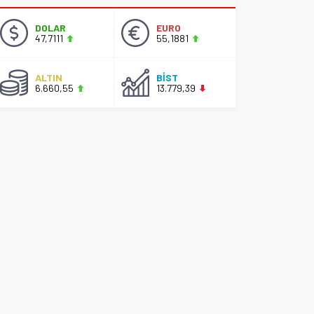
DOLAR
EURO
47,7111
55,1881
ALTIN
BİST
6.660,55
13.779,39