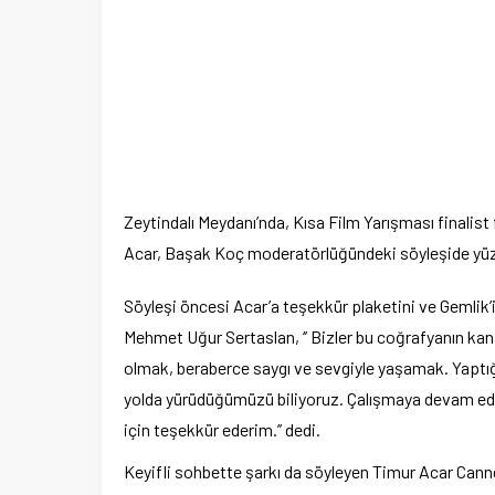
Zeytindalı Meydanı’nda, Kısa Film Yarışması finalist f
Acar, Başak Koç moderatörlüğündeki söyleşide yüzler
Söyleşi öncesi Acar’a teşekkür plaketini ve Gemlik
Mehmet Uğur Sertaslan, ‘’ Bizler bu coğrafyanın kan,
olmak, beraberce saygı ve sevgiyle yaşamak. Yaptığ
yolda yürüdüğümüzü biliyoruz. Çalışmaya devam edec
için teşekkür ederim.’’ dedi.
Keyifli sohbette şarkı da söyleyen Timur Acar Cannes