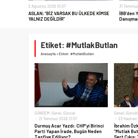
2 Ağustos 2026 01:07
31 Temmuz
ASLAN; “BİZ VARSAK BU ÜLKEDE KİMSE
İBB’den 
YALNIZ DEĞİLDİR”
Danışman
Etiket:
#MutlakButlan
Anasayfa
»
Etiket: #MutlakButlan
GÜNDEM
,
Genel
,
Güncel
Genel
,
Güncel
21 Temmuz 2026 21:57
23 Haziran 
Durmuş Acar Yazdı: CHP’yi Birinci
İbrahim Öz
Parti Yapan İrade, Bugün Neden
“Mutlak But
Tasfiye Ediliyor?
Sert Çıkış: