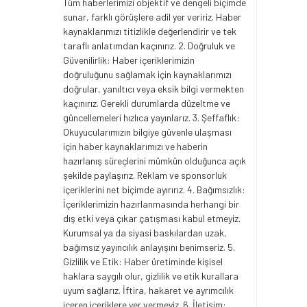
Tüm haberlerimizi objektif ve dengeli biçimde
sunar, farklı görüşlere adil yer veririz. Haber
kaynaklarımızı titizlikle değerlendirir ve tek
taraflı anlatımdan kaçınırız. 2. Doğruluk ve
Güvenilirlik: Haber içeriklerimizin
doğruluğunu sağlamak için kaynaklarımızı
doğrular, yanıltıcı veya eksik bilgi vermekten
kaçınırız. Gerekli durumlarda düzeltme ve
güncellemeleri hızlıca yayınlarız. 3. Şeffaflık:
Okuyucularımızın bilgiye güvenle ulaşması
için haber kaynaklarımızı ve haberin
hazırlanış süreçlerini mümkün olduğunca açık
şekilde paylaşırız. Reklam ve sponsorluk
içeriklerini net biçimde ayırırız. 4. Bağımsızlık:
İçeriklerimizin hazırlanmasında herhangi bir
dış etki veya çıkar çatışması kabul etmeyiz.
Kurumsal ya da siyasi baskılardan uzak,
bağımsız yayıncılık anlayışını benimseriz. 5.
Gizlilik ve Etik: Haber üretiminde kişisel
haklara saygılı olur, gizlilik ve etik kurallara
uyum sağlarız. İftira, hakaret ve ayrımcılık
içeren içeriklere yer vermeyiz. 6. İletişim: