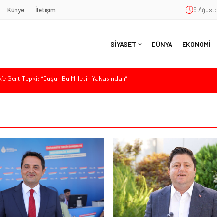
Künye
İletişim
9 Ağusto
SİYASET
DÜNYA
EKONOMİ
ürkiye, Gazilerinin Taleplerini Kabul Etmeli”
’de Sert Konuştu: “Bu Toprakları Teslim Etmeyeceğiz”
 Siyaset ve Memleket Buluştu: Kurtgöz’den “Yeni Yolda Birlikte
Havana’da Konuştu: “Zincirlerini Kırması Gereken İşçi Sınıfıdır”
 Sert Tepki: “Düşün Bu Milletin Yakasından”