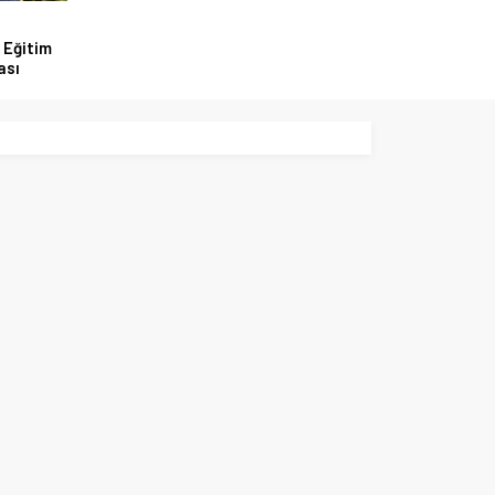
 Eğitim
ası