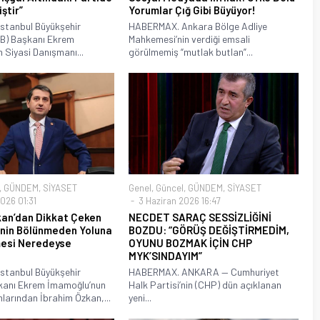
ştir”
Yorumlar Çığ Gibi Büyüyor!
stanbul Büyükşehir
HABERMAX. Ankara Bölge Adliye
İBB) Başkanı Ekrem
Mahkemesi’nin verdiği emsali
 Siyasi Danışmanı...
görülmemiş “mutlak butlan”...
,
GÜNDEM
,
SİYASET
Genel
,
Güncel
,
GÜNDEM
,
SİYASET
2026 01:31
3 Haziran 2026 16:47
kan’dan Dikkat Çeken
NECDET SARAÇ SESSİZLİĞİNİ
P’nin Bölünmeden Yoluna
BOZDU: “GÖRÜŞ DEĞİŞTİRMEDİM,
esi Neredeyse
OYUNU BOZMAK İÇİN CHP
MYK’SINDAYIM”
stanbul Büyükşehir
HABERMAX. ANKARA — Cumhuriyet
kanı Ekrem İmamoğlu’nun
Halk Partisi’nin (CHP) dün açıklanan
arından İbrahim Özkan,...
yeni...