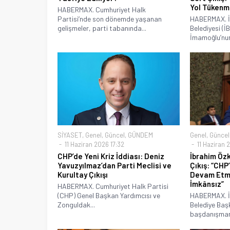
Yol Tükenmi
HABERMAX. Cumhuriyet Halk
Partisi’nde son dönemde yaşanan
HABERMAX. İ
gelişmeler, parti tabanında...
Belediyesi (
İmamoğlu’nun
SİYASET
,
Genel
,
Güncel
,
GÜNDEM
Genel
,
Güncel
11 Haziran 2026 17:32
11 Haziran 
CHP’de Yeni Kriz İddiası: Deniz
İbrahim Öz
Yavuzyılmaz’dan Parti Meclisi ve
Çıkış: “CH
Kurultay Çıkışı
Devam Etm
İmkânsız”
HABERMAX. Cumhuriyet Halk Partisi
(CHP) Genel Başkan Yardımcısı ve
HABERMAX. İ
Zonguldak...
Belediye Baş
başdanışmanl