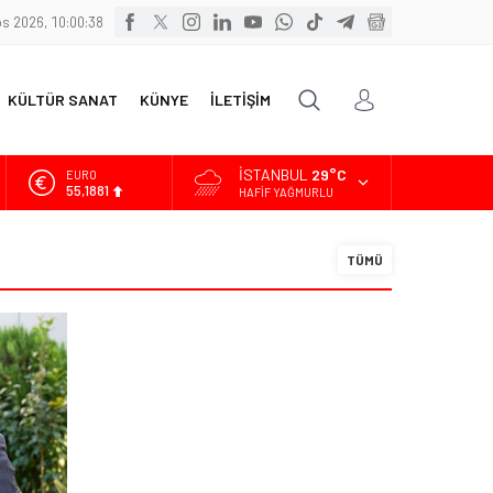
s 2026, 10:00:39
KÜLTÜR SANAT
KÜNYE
İLETİŞİM
İSTANBUL
29°C
ALTIN
6.660,55
HAFIF YAĞMURLU
BİST
13.779,39
TÜMÜ
DOLAR
47,7111
EURO
55,1881