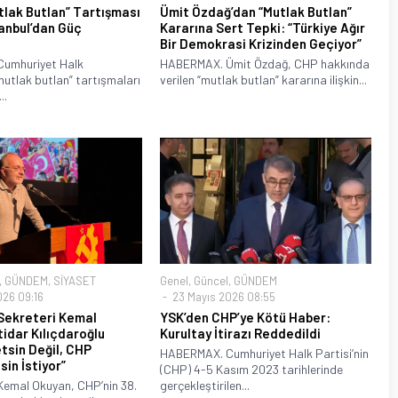
tlak Butlan” Tartışması
Ümit Özdağ’dan “Mutlak Butlan”
anbul’dan Güç
Kararına Sert Tepki: “Türkiye Ağır
Bir Demokrasi Krizinden Geçiyor”
umhuriyet Halk
HABERMAX. Ümit Özdağ, CHP hakkında
mutlak butlan” tartışmaları
verilen “mutlak butlan” kararına ilişkin...
..
,
GÜNDEM
,
SİYASET
Genel
,
Güncel
,
GÜNDEM
026 09:16
23 Mayıs 2026 08:55
Sekreteri Kemal
YSK’den CHP’ye Kötü Haber:
tidar Kılıçdaroğlu
Kurultay İtirazı Reddedildi
tsin Değil, CHP
HABERMAX. Cumhuriyet Halk Partisi’nin
in İstiyor”
(CHP) 4-5 Kasım 2023 tarihlerinde
emal Okuyan, CHP’nin 38.
gerçekleştirilen...