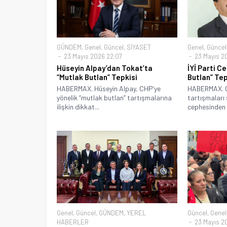
GÜNDEM
,
Genel
,
Güncel
,
SİYASET
Genel
,
Güncel
23 Mayıs 2026 22:07
23 Mayıs 2
Hüseyin Alpay’dan Tokat’ta
İYİ Parti C
“Mutlak Butlan” Tepkisi
Butlan” Tep
HABERMAX. Hüseyin Alpay, CHP’ye
HABERMAX. C
yönelik “mutlak butlan” tartışmalarına
tartışmaları 
ilişkin dikkat...
cephesinden d
Genel
,
Güncel
,
GÜNDEM
,
YEREL
Güncel
,
Genel
HABERLER
23 Mayıs 20