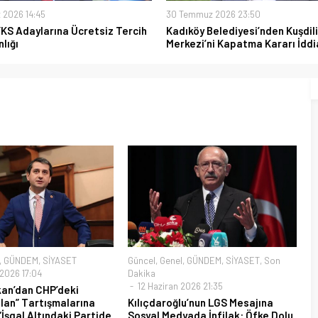
 2026 14:45
30 Temmuz 2026 23:50
YKS Adaylarına Ücretsiz Tercih
Kadıköy Belediyesi’nden Kuşdili
lığı
Merkezi’ni Kapatma Kararı İddi
,
GÜNDEM
,
SİYASET
Güncel
,
Genel
,
GÜNDEM
,
SİYASET
,
Son
2026 17:04
Dakika
12 Haziran 2026 21:35
kan’dan CHP’deki
lan” Tartışmalarına
Kılıçdaroğlu’nun LGS Mesajına
 “İşgal Altındaki Partide
Sosyal Medyada İnfilak: Öfke Dolu