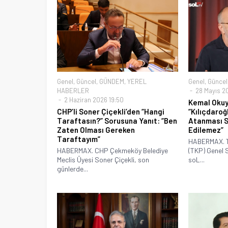
Genel
,
Güncel
,
GÜNDEM
,
YEREL
Genel
,
Güncel
HABERLER
28 Mayıs 20
2 Haziran 2026 19:50
Kemal Okuy
CHP’li Soner Çiçekli’den “Hangi
“Kılıçdaroğ
Taraftasın?” Sorusuna Yanıt: “Ben
Atanması S
Zaten Olması Gereken
Edilemez”
Taraftayım”
HABERMAX. Tü
HABERMAX. CHP Çekmeköy Belediye
(TKP) Genel 
Meclis Üyesi Soner Çiçekli, son
soL...
günlerde...