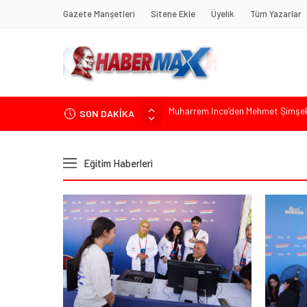
Gazete Manşetleri
Sitene Ekle
Üyelik
Tüm Yazarlar
SON DAKİKA
Ümit Özdağ’dan Gazilere Destek: “T
TOKDEF Başkanı Fevzi Can Büşürüm
Çevrecik Büşürüm Yayla Şenliği’nde
Eğitim Haberleri
Yürüyeceğiz” Mesajı
TKP Genel Sekreteri Kemal Okuyan 
Muharrem İnce’den Mehmet Şimşek’e