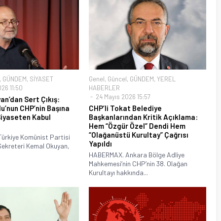
,
GÜNDEM
,
SİYASET
Genel
,
Güncel
,
GÜNDEM
,
YEREL
26 11:50
HABERLER
24 Mayıs 2026 15:57
an’dan Sert Çıkış:
lu’nun CHP’nin Başına
CHP’li Tokat Belediye
iyaseten Kabul
Başkanlarından Kritik Açıklama:
Hem “Özgür Özel” Dendi Hem
“Olağanüstü Kurultay” Çağrısı
rkiye Komünist Partisi
Yapıldı
Sekreteri Kemal Okuyan,
HABERMAX. Ankara Bölge Adliye
Mahkemesi’nin CHP’nin 38. Olağan
Kurultayı hakkında...