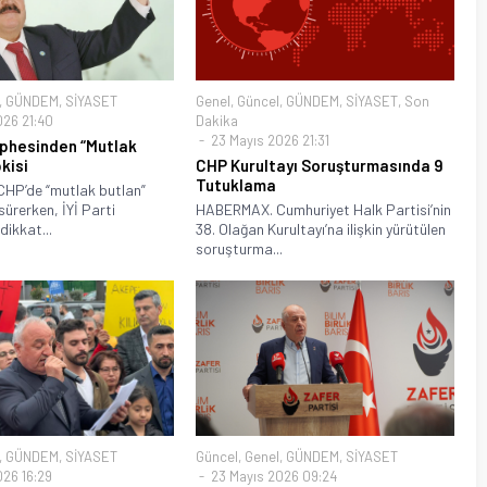
,
GÜNDEM
,
SİYASET
Genel
,
Güncel
,
GÜNDEM
,
SİYASET
,
Son
026 21:40
Dakika
23 Mayıs 2026 21:31
ephesinden “Mutlak
kisi
CHP Kurultayı Soruşturmasında 9
Tutuklama
HP’de “mutlak butlan”
sürerken, İYİ Parti
HABERMAX. Cumhuriyet Halk Partisi’nin
ikkat...
38. Olağan Kurultayı’na ilişkin yürütülen
soruşturma...
,
GÜNDEM
,
SİYASET
Güncel
,
Genel
,
GÜNDEM
,
SİYASET
26 16:29
23 Mayıs 2026 09:24