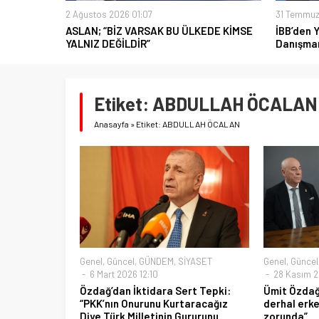
2 Ağustos 2026 01:07
31 Temmuz
ASLAN; “BİZ VARSAK BU ÜLKEDE KİMSE
İBB’den 
YALNIZ DEĞİLDİR”
Danışman
Etiket:
ABDULLAH ÖCALAN
Anasayfa
»
Etiket: ABDULLAH ÖCALAN
Genel
,
Güncel
,
GÜNDEM
,
SİYASET
Genel
,
Güncel
6 Mart 2026 12:10
28 Kasım 2
Özdağ’dan İktidara Sert Tepki:
Ümit Özdağ 
“PKK’nın Onurunu Kurtaracağız
derhal erk
Diye Türk Milletinin Gururunu
zorunda”