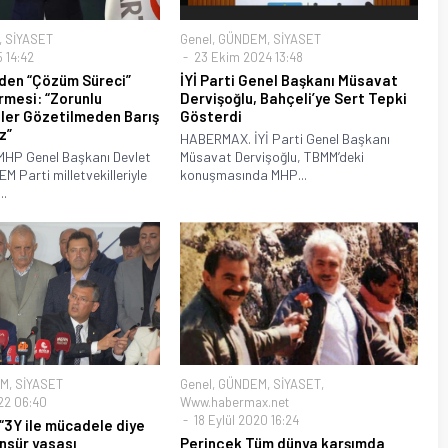
,
SİYASET
Genel
,
GÜNDEM
,
SİYASET
 14:42
23 Ekim 2024 13:48
’den “Çözüm Süreci”
İYİ Parti Genel Başkanı Müsavat
rmesi: “Zorunlu
Dervişoğlu, Bahçeli’ye Sert Tepki
ler Gözetilmeden Barış
Gösterdi
z”
HABERMAX. İYİ Parti Genel Başkanı
HP Genel Başkanı Devlet
Müsavat Dervişoğlu, TBMM’deki
EM Parti milletvekilleriyle
konuşmasında MHP...
..
EM
,
SİYASET
Genel
,
GÜNDEM
,
SİYASET
,
22 06:40
Www.habermax.net
18 Eylül 2020 16:24
 “3Y ile mücadele diye
ansür yasası
Perinçek Tüm dünya karşımda