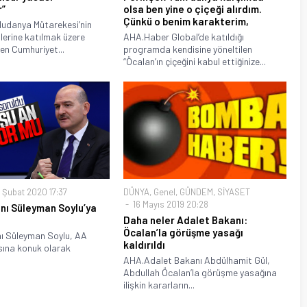
r”
olsa ben yine o çiçeği alırdım.
Çünkü o benim karakterim,
danya Mütarekesi’nin
enlerine katılmak üzere
AHA.Haber Global’de katıldığı
en Cumhuriyet...
programda kendisine yöneltilen
“Öcalan’ın çiçeğini kabul ettiğinize...
 Şubat 2020 17:37
DÜNYA
,
Genel
,
GÜNDEM
,
SİYASET
16 Mayıs 2019 20:28
ını Süleyman Soylu’ya
Daha neler Adalet Bakanı:
Öcalan’la görüşme yasağı
anı Süleyman Soylu, AA
kaldırıldı
ına konuk olarak
AHA.Adalet Bakanı Abdülhamit Gül,
Abdullah Öcalan’la görüşme yasağına
ilişkin kararların...