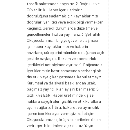
taraflı anlatımdan kaçınırız. 2. Doğruluk ve
Güvenilirlik: Haber içeriklerimizin
doğruluğunu sağlamak için kaynaklarımızı
doğrular, yanıltıcı veya eksik bilgi vermekten
kaçınırız. Gerekli durumlarda düzeltme ve
güncellemeleri hızlıca yayınlarız. 3. Şeffaflık:
Okuyucularımızın bilgiye güvenle ulaşması
için haber kaynaklarımızı ve haberin
hazırlanış süreçlerini mümkün olduğunca açık
şekilde paylaşırız. Reklam ve sponsorluk
içeriklerini net biçimde ayırırız. 4. Bağımsızlık:
İçeriklerimizin hazırlanmasında herhangi bir
dış etki veya çıkar çatışması kabul etmeyiz.
Kurumsal ya da siyasi baskılardan uzak,
bağımsız yayıncılık anlayışını benimseriz. 5.
Gizlilik ve Etik: Haber üretiminde kişisel
haklara saygılı olur, gizlilik ve etik kurallara
uyum sağlarız. İftira, hakaret ve ayrımcılık
içeren içeriklere yer vermeyiz. 6. İletişim:
Okuyucularımızın görüş ve önerilerine önem
verir, geri bildirimlere açık oluruz. Yayın