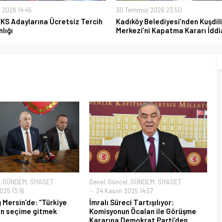
 2026 14:45
30 Temmuz 2026 23:50
YKS Adaylarına Ücretsiz Tercih
Kadıköy Belediyesi’nden Kuşdili
lığı
Merkezi’ni Kapatma Kararı İddi
,
GÜNDEM
,
SİYASET
Genel
,
Güncel
,
GÜNDEM
,
SİYASET
025 13:16
24 Kasım 2025 14:57
Mersin’de: “Türkiye
İmralı Süreci Tartışılıyor:
en seçime gitmek
Komisyonun Öcalan ile Görüşme
Kararına Demokrat Parti’den