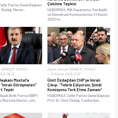
Çekilme Tepkisi
fer Partisi Genel Başkanı
t Özdağ, Mersin...
HABERMAX. Milli Dayanışma, Kardeşlik
ve Demokrasi Komisyonu’nun 21 Kasım
2025’te...
,
GÜNDEM
,
SİYASET
Genel
,
Güncel
,
GÜNDEM
,
SİYASET
025 08:27
21 Kasım 2025 21:37
Başkanı Mustafa
Ümit Özdağ’dan CHP’ye İmralı
 “İmralı Görüşmeleri”
Çıkışı: “Tebrik Ediyorum, Şimdi
rt Tepki
Komisyonu Terk Etme Zamanı”
yük Birlik Partisi (BBP)
HABERMAX. Zafer Partisi Genel Başkanı
 Mustafa Destici, son...
Prof. Dr. Ümit Özdağ, Cumhuriyet...