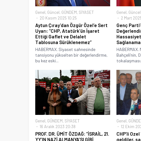
Genel
,
Güncel
,
GÜNDEM
,
SİYASET
Genel
,
Güncel
20 Kasım 2025 10:25
2 Mart 2025
Aytun Çıray’dan Özgür Özel’e Sert
Genç Parti
Uyarı: “CHP, Atatürk’ün İşaret
Değerlendi
Ettiği Gaflet ve Delalet
Hassasiyet
Tablosuna Sürüklenemez”
Sağlanama
HABERMAX. Siyaset sahnesinde
HABERMAX. M
tansiyonu yükselten bir değerlendirme,
Bahçeli’nin, D
bu kez eski...
tokalaşması.
Genel
,
GÜNDEM
,
SİYASET
Genel
,
GÜND
16 Aralık 2023 20:38
12 Ekim 20
PROF. DR. ÜMİT ÖZDAĞ: “İSRAİL, 21.
CHP’li Ozel
YY’IN NAZİ ALMANYA’SI GİBİ
geldiler, s