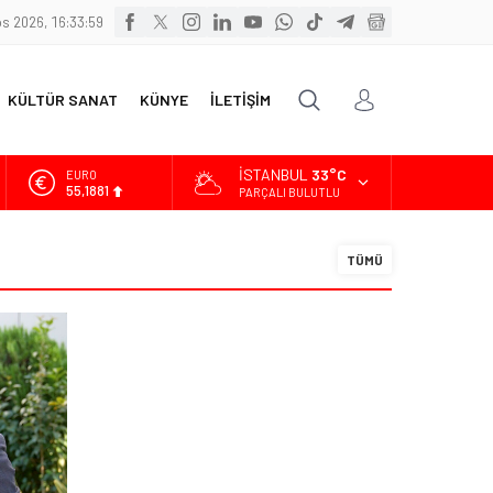
s 2026, 16:34:00
KÜLTÜR SANAT
KÜNYE
İLETİŞİM
İSTANBUL
33°C
ALTIN
6.660,55
PARÇALI BULUTLU
BİST
13.779,39
TÜMÜ
DOLAR
47,7111
EURO
55,1881