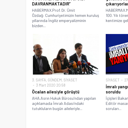
DAVRANMAKTADIR”
çıkarıyorla
HABERMAX.Prof. Dr. Ümit
HABERMAX.Mu
Özdağ: Cumhuriyetimizin hemen kuruluş
100. Yılı tör
yıllarında İngiliz emperyalizminin
kentimize gel
bizden...
3. SAYFA
,
GÜNDEM
,
SİYASET
SİYASET
27
3 Mart 2020 20:58
İmralı yang
Öcalan ailesiyle görüştü
soruldu
AHA.Asrın Hukuk Bürosu’ndan yapılan
İçişleri Bak
açıklamada İmralı Adası’ndaki
Editör masas
tutukluların bugün aileleriyle...
soruları...