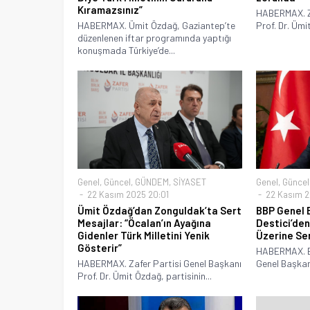
Kıramazsınız”
HABERMAX. Za
HABERMAX. Ümit Özdağ, Gaziantep’te
Prof. Dr. Ümi
düzenlenen iftar programında yaptığı
konuşmada Türkiye’de...
Genel
,
Güncel
,
GÜNDEM
,
SİYASET
Genel
,
Güncel
22 Kasım 2025 20:01
22 Kasım 2
Ümit Özdağ’dan Zonguldak’ta Sert
BBP Genel 
Mesajlar: “Öcalan’ın Ayağına
Destici’den
Gidenler Türk Milletini Yenik
Üzerine Se
Gösterir”
HABERMAX. Bü
HABERMAX. Zafer Partisi Genel Başkanı
Genel Başkanı
Prof. Dr. Ümit Özdağ, partisinin...