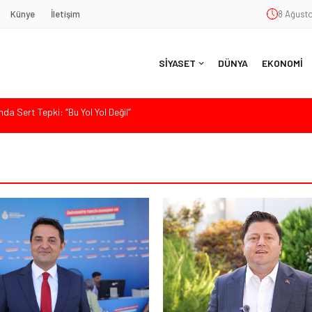
Künye
İletişim
8 Ağusto
SİYASET
DÜNYA
EKONOMİ
nde Eleştiri: “Enerjimizi Hizmete Değil, Krizlere Harcadık”
aş’a Duygu Dolu Veda Gecesi
ye Sunulan Yasa Teklifine Sert Eleştiri: “Osmanlı’nın Hukuk Anlayışının
Hasan Uzunyayla’dan Atama İddialarına Yalanlama
da Sert Tepki: “Bu Yol Yol Değil”