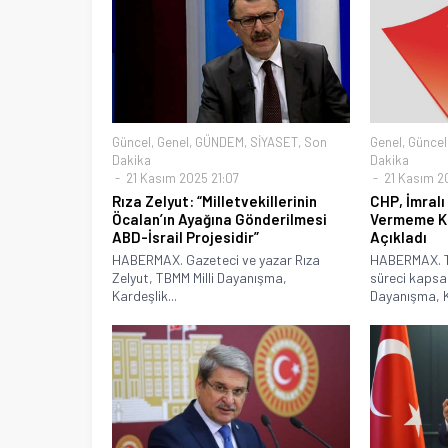
Güncel
,
Genel
,
GÜNDEM
,
SİYASET
,
Son
Genel
,
Güncel
Dakika
Dakika
21 Kasım 2025 21:07
21 Kasım 20
Rıza Zelyut: “Milletvekillerinin
CHP, İmralı
Öcalan’ın Ayağına Gönderilmesi
Vermeme Ka
ABD-İsrail Projesidir”
Açıkladı
HABERMAX. Gazeteci ve yazar Rıza
HABERMAX. TB
Zelyut, TBMM Milli Dayanışma,
süreci kapsam
Kardeşlik...
Dayanışma, Ka