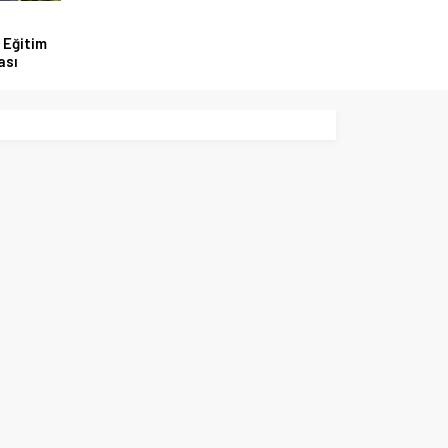
 Eğitim
ası