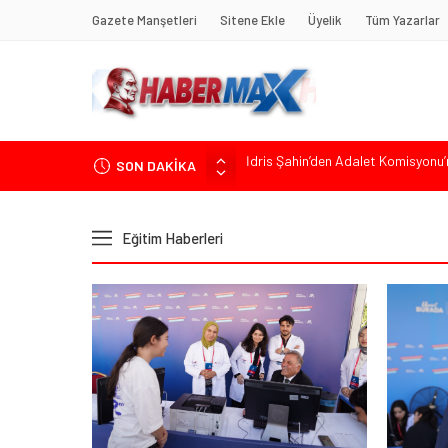
Gazete Manşetleri
Sitene Ekle
Üyelik
Tüm Yazarlar
SON DAKİKA
Soner Çiçekli’den Çekmeköy Meclisi’
Edremit’te Kaymakam Ahmet Odab
Tarihçi Yusuf Halaçoğlu’ndan TBMM’
Eğitim Haberleri
Gerisine Düşüldü”
CHP’nin Eski Tuzla İlçe Başkanı 
İdris Şahin’den Adalet Komisyonu’n