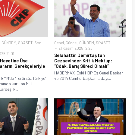
,
GÜNDEM
,
SİYASET
,
Son
Genel
,
Güncel
,
GÜNDEM
,
SİYASET
21 Kasım 2025 12:25
25 21:01
Selahattin Demirtaş’tan
 Heyetine Üye
Cezaevinden Kritik Mektup:
rarını Gerekçeleriyle
“Odak, Barış Süreci Olmalı”
HABERMAX. Eski HDP Eş Genel Başkanı
MM’de “Terörsüz Türkiye”
ve 2014 Cumhurbaşkanı adayı...
ında kurulan Milli
rdeşlik...