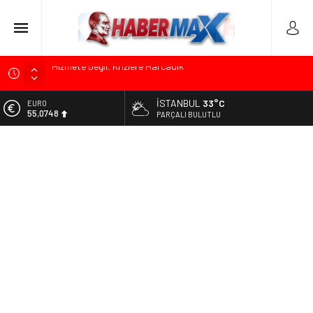
Edremit’te Kaymakam Ahmet Odabaş’a Duygu Dolu Veda
Gecesi
İSTANBUL
33°C
ALTIN
Tarihçi Yusuf Halaçoğlu’ndan TBMM’ye Sunulan Yasa Teklifine
6.623,43
PARÇALI BULUTLU
Sert Eleştiri: “Osmanlı’nın Hukuk Anlayışının Gerisine
Düşüldü”
BİST
13.785,25
CHP’nin Eski Tuzla İlçe Başkanı Hasan Uzunyayla’dan Atama
İddialarına Yalanlama
DOLAR
47,7048
Başkan Orhan Çerkez duyurdu: Çekmeköy’de Gençlik
Merkezi’nin temeli atıldı
EURO
55,0748
Soner Çiçekli’den Çekmeköy Meclisi’nde Eleştiri: “Enerjimizi
Hizmete Değil, Krizlere Harcadık”