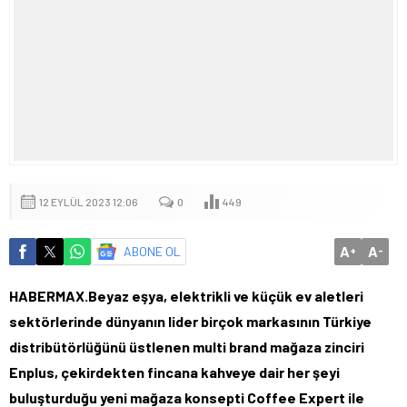
12 EYLÜL 2023 12:06
0
449
A
A
ABONE OL
+
-
HABERMAX.Beyaz eşya, elektrikli ve küçük ev aletleri
sektörlerinde dünyanın lider birçok markasının Türkiye
distribütörlüğünü üstlenen multi brand mağaza zinciri
Enplus, çekirdekten fincana kahveye dair her şeyi
buluşturduğu yeni mağaza konsepti Coffee Expert ile