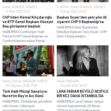
Genel
,
GÜNDEM
,
SİYASET
3. SAYFA
,
Genel
,
GÜNDEM
,
SİYASET
17 Mart 2023 17:12
3 Ocak 2022 23:03
CHP lideri Kemal Kılıçdaroğlu
Başkan Soyer’den yeni yılın ilk
ve BTP Genel Başkanı Hüseyin
ziyareti CHP İl Başkanlığı’na
Baş görüşmesi başladı
HABERMAX.İzmir Büyükşehir
HABERMAX.Cumhuriyet Halk
Belediye Başkanı Tunç Soyer, CHP
Partisi (CHP) Genel Başkanı ve
İzmir İl Başkanlığı’nı...
Cumhurbaşkanı adayı Kemal...
Genel
,
Güncel
,
MAGAZİN
,
SAĞLIK
Genel
,
MAGAZİN
25 Temmuz 2025 17:56
7 Aralık 2023 20:07
Türk Halk Müziği Sanatçısı
LARA FABIAN BÜYÜLÜ SESİYLE
Nurettin Bay’ın Acı Günü
BİR KEZ DAHA İSTANBUL’DA
HABERMAX. Türküleriyle gönüllere
HABERMAX.Lara Fabian, dünya
taht kuran, televizyon
turnesi kapsamında 25 Nisan
programlarıyla her kesimden
2024’te İstanbul Volkswagen...