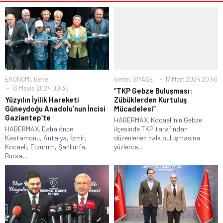
EKONOMİ
,
Genel
Genel
,
SİYASET
17 Mart 2024 20:56
13 Mayıs 2024 00:35
“TKP Gebze Buluşması:
Yüzyılın İyilik Hareketi
Zübüklerden Kurtuluş
Güneydoğu Anadolu’nun İncisi
Mücadelesi”
Gaziantep’te
HABERMAX. Kocaeli’nin Gebze
HABERMAX. Daha önce
ilçesinde TKP tarafından
Kastamonu, Antalya, İzmir,
düzenlenen halk buluşmasına
Kocaeli, Erzurum, Şanlıurfa,
yüzlerce...
Bursa,...